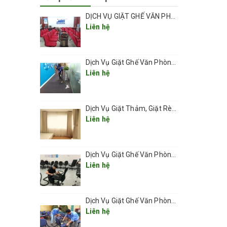
DỊCH VỤ GIẶT GHẾ VĂN PHÒNG TẠI HÀ NỘI CHUYÊN NGHIỆP UY TÍN GIÁ RẺ
Liên hệ
Dịch Vụ Giặt Ghế Văn Phòng Ở Phường Thanh Xuân 2026
Liên hệ
Dịch Vụ Giặt Thảm, Giặt Rèm, Giặt Ghế Ở Các Phường Hà Nội
Liên hệ
Dịch Vụ Giặt Ghế Văn Phòng Ở Phường Láng
Liên hệ
ặt ghế
Dịch Vụ Giặt Ghế Văn Phòng Ở Phường Văn Miếu – Quốc Tử Giám
ch hàng.
Liên hệ