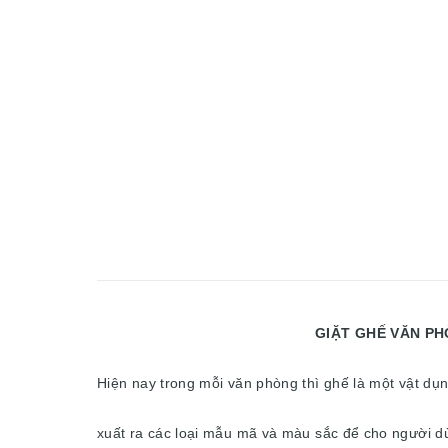
GIẶT GHẾ VĂN PHÒNG GIÁ RẺ T
Hiện nay trong mỗi văn phòng thì ghế là một vật dụ
xuất ra các loại mẫu mã và màu sắc để cho người dù