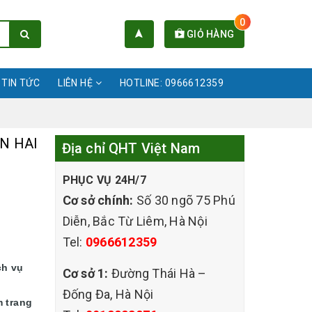
0
GIỎ HÀNG
TIN TỨC
LIÊN HỆ
HOTLINE: 0966612359
N HAI
Địa chỉ QHT Việt Nam
PHỤC VỤ 24H/7
Cơ sở chính:
Số 30 ngõ 75 Phú
Diễn, Bắc Từ Liêm, Hà Nội
Tel:
0966612359
ch vụ
Cơ sở 1:
Đường Thái Hà –
Đống Đa, Hà Nội
m trang