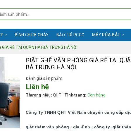
ỆP
BÌNH CHỮA CHÁY
BẢO TRÌ PCCC
MÁY RỬA BÁT
 GIÁ RẺ TẠI QUẬN HAI BÀ TRƯNG HÀ NỘI
GIẶT GHẾ VĂN PHÒNG GIÁ RẺ TẠI QUẬ
BÀ TRƯNG HÀ NỘI
Đánh giá sản phẩm
Liên hệ
Thương hiệu:
QHT
Tình trạng:
Còn hàng
Công Ty TNHH QHT Việt Nam chuyên cung cấp dị
giặt thảm văn phòng , gia đình , công ty ,giặt thả