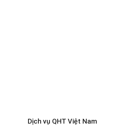
Hãy gọi cho chúng tôi ngay khi có nhu cầu giặt ghế
lượng chuyên nghiệp của dịch vụ chúng tôi đem lại c
Công Ty TNHH QHT Việt Nam chuyên cung cấp dịch v
ghế sofa , ghế văn phòng , ghế da ,các loại ghế, 
bảo , chất lượng , giá rẻ . Hotline : 0966.612.359 
Dịch vụ QHT Việt Nam