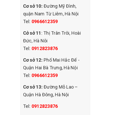
Cơ sở 10:
Đường Mỹ Đình,
quận Nam Từ Liêm, Hà Nội
Tel:
0966612359
Cở sở 11
: Thị Trân Trôi, Hoài
Đức, Hà Nôi
Tel:
0912823876
Cơ sở 12:
Phố Mai Hắc Đế -
Quận Hai Bà Trưng, Hà Nội
Tel:
0966612359
 nhằm
Cơ sở 13:
Đường Mỗ Lao –
g tôi
Quận Hà Đông, Hà Nội
g ký hợp
ơn nữa.
Tel:
0912823876