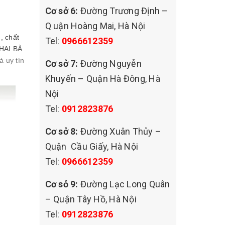
Cơ sở 6:
Đường Trương Định –
Q uận Hoàng Mai, Hà Nội
, chất
Tel:
0966612359
 HAI BÀ
 uy tín
Cơ sở 7:
Đường Nguyễn
Khuyến – Quận Hà Đông, Hà
Nội
Tel:
0912823876
Cơ sở 8:
Đường Xuân Thủy –
Quận Cầu Giấy, Hà Nội
Tel:
0966612359
Cơ sỏ 9:
Đường Lạc Long Quân
– Quận Tây Hồ, Hà Nội
Tel:
0912823876