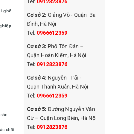
Tel:
0912823876
ại ghế,
Cơ sở 2:
Giảng Võ - Quận Ba
Đình, Hà Nội
ghiệp,
Tel:
0966612359
Cơ sở 3:
Phố Tôn Đản –
Quận Hoàn Kiếm, Hà Nội
Tel:
0912823876
Cơ sở 4:
Nguyễn Trãi -
Quận Thanh Xuân, Hà Nội
Tel:
0966612359
Cơ sở 5:
Đường Nguyễn Văn
 sản
Cừ – Quận Long Biên, Hà Nội
Tel:
0912823876
ác chất