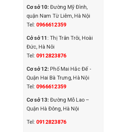
Cơ sở 10:
Đường Mỹ Đình,
í làm
quận Nam Từ Liêm, Hà Nội
c hoạt
Tel:
0966612359
khỏe
sử dụng
Cở sở 11
: Thị Trân Trôi, Hoài
không
Đức, Hà Nôi
Tel:
0912823876
Cơ sở 12:
Phố Mai Hắc Đế -
h vụ
Quận Hai Bà Trưng, Hà Nội
Tel:
0966612359
Cơ sở 13:
Đường Mỗ Lao –
 móc,
Quận Hà Đông, Hà Nội
g không
Tel:
0912823876
n công