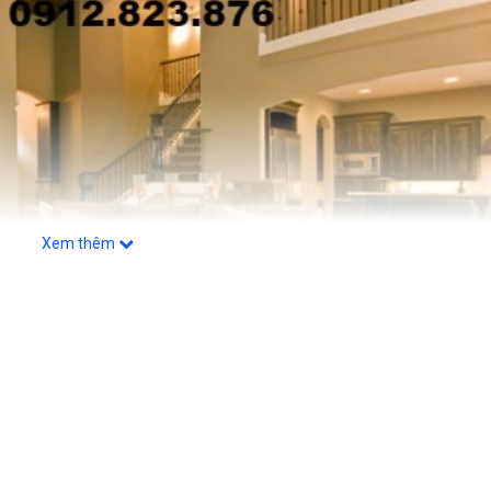
Xem thêm
gành làm sạch, công ty QHT Việt nam cung cấp dịch v
rải sàn,giặt ghế sofa, ghế văn phòng, ghế da, giặt các 