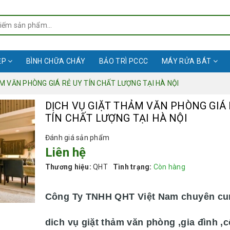
ỆP
BÌNH CHỮA CHÁY
BẢO TRÌ PCCC
MÁY RỬA BÁT
M VĂN PHÒNG GIÁ RẺ UY TÍN CHẤT LƯỢNG TẠI HÀ NỘI
DỊCH VỤ GIẶT THẢM VĂN PHÒNG GIÁ 
TÍN CHẤT LƯỢNG TẠI HÀ NỘI
Đánh giá sản phẩm
Liên hệ
Thương hiệu:
QHT
Tình trạng:
Còn hàng
Công Ty TNHH QHT Việt Nam chuyên cu
dich vụ giặt thảm văn phòng ,gia đình ,