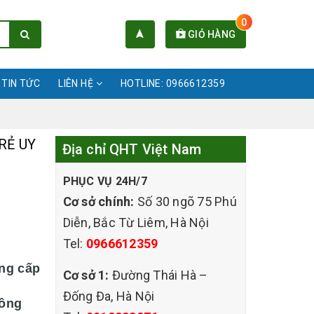
0
GIỎ HÀNG
TIN TỨC
LIÊN HỆ
HOTLINE: 0966612359
RẺ UY
Địa chỉ QHT Việt Nam
PHỤC VỤ 24H/7
Cơ sở chính:
Số 30 ngõ 75 Phú
Diễn, Bắc Từ Liêm, Hà Nội
Tel:
0966612359
ng cấp
Cơ sở 1:
Đường Thái Hà –
Đống Đa, Hà Nội
công