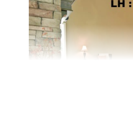
Với nhiều hơn 10 năm kinh nghiệm trong n
thảm văn phòng, giặt thảm gia đình ,thảm t
rèm cửa,chăn ga ,gối đệm…vv