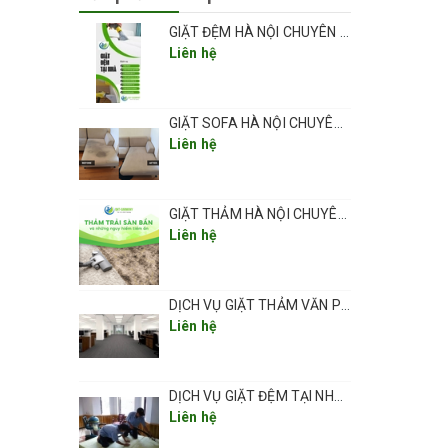
GIẶT ĐỆM HÀ NỘI CHUYÊN NGHIỆP UY TÍN GIÁ RẺ
Liên hệ
GIẶT SOFA HÀ NỘI CHUYÊN NGHIỆP UY TÍN GIÁ RẺ
n về cơ
Liên hệ
GIẶT THẢM HÀ NỘI CHUYÊN NGHIỆP UY TÍN GIÁ RẺ
ặt
Liên hệ
các đồ
DỊCH VỤ GIẶT THẢM VĂN PHÒNG CHUYÊN NGHIỆP UY TÍN GIÁ RẺ(GIÁ TỪ 5K/ 1M2) TẠI HÀ NỘI
Liên hệ
rải
DỊCH VỤ GIẶT ĐỆM TẠI NHÀ CHUYÊN NGHIỆP UY TÍN GIÁ RẺ TẠI HÀ NỘI
Liên hệ