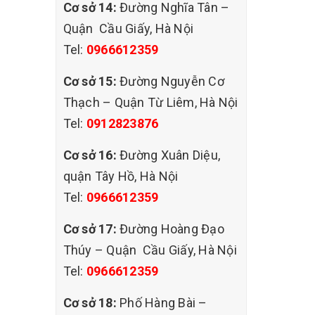
Cơ sở 14:
Đường Nghĩa Tân –
 không
Quận Cầu Giấy, Hà Nội
tiền
Tel:
0966612359
Cơ sở 15:
Đường Nguyễn Cơ
Thạch – Quận Từ Liêm, Hà Nội
n ẩm
Tel:
0912823876
bỏ các
Cơ sở 16:
Đường Xuân Diệu,
vậy
quận Tây Hồ, Hà Nội
mỹ để
Tel:
0966612359
Cơ sở 17:
Đường Hoàng Đạo
 nguyên
Thúy – Quận Cầu Giấy, Hà Nội
ịch vụ
Tel:
0966612359
Cơ sở 18:
Phố Hàng Bài –