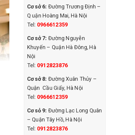
Cơ sở 6:
Đường Trương Định –
Q uận Hoàng Mai, Hà Nội
Tel:
0966612359
Cơ sở 7:
Đường Nguyễn
Khuyến – Quận Hà Đông, Hà
Nội
Tel:
0912823876
Cơ sở 8:
Đường Xuân Thủy –
Quận Cầu Giấy, Hà Nội
Tel:
0966612359
Cơ sỏ 9:
Đường Lạc Long Quân
ụ giặt
– Quận Tây Hồ, Hà Nội
loại
Tel:
0912823876