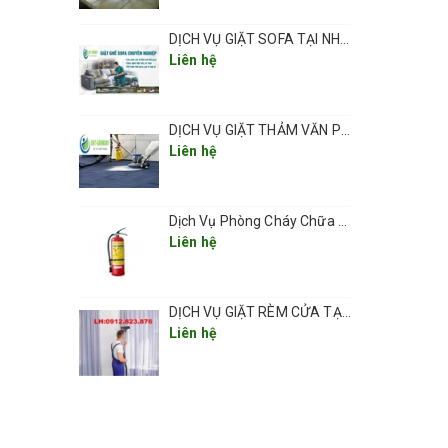
DỊCH VỤ GIẶT SOFA TẠI NHÀ CHUYÊN NGHIỆP GIÁ RẺ UY TÍN TẠI HÀ NỘI
 máy
Liên hệ
ảm. Với
thể sử
DỊCH VỤ GIẶT THẢM VĂN PHÒNG ,THẢM TRẢI SÀN TẠI HÀ NỘI CHUYÊN NGHIỆP UY TÍN GIÁ RẺ
Liên hệ
để đảm
Dịch Vụ Phòng Cháy Chữa Cháy Các Khu Vực Tại Hà Nội 2025
Liên hệ
DỊCH VỤ GIẶT RÈM CỬA TẠI NHÀ CHUYÊN NGHIỆP GIÁ RẺ TẠI HÀ NỘI
í ban
Liên hệ
làm
. v..v.