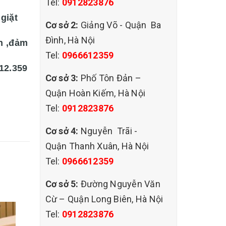
Tel:
0912823876
giặt
Cơ sở 2:
Giảng Võ - Quận Ba
Đình, Hà Nội
ín ,đảm
Tel:
0966612359
612.359
Cơ sở 3:
Phố Tôn Đản –
Quận Hoàn Kiếm, Hà Nội
Tel:
0912823876
Cơ sở 4:
Nguyễn Trãi -
Quận Thanh Xuân, Hà Nội
Tel:
0966612359
Cơ sở 5:
Đường Nguyễn Văn
Cừ – Quận Long Biên, Hà Nội
Tel:
0912823876