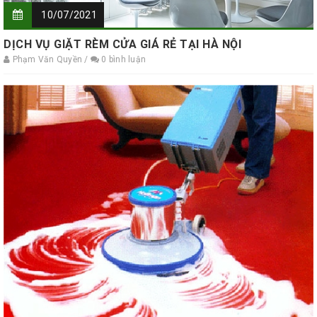
10/07/2021
DỊCH VỤ GIẶT RÈM CỬA GIÁ RẺ TẠI HÀ NỘI
Phạm Văn Quyền /
0 bình luận