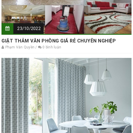
23/10/2022
GIẶT THẢM VĂN PHÒNG GIÁ RẺ CHUYÊN NGHIỆP
Phạm Văn Quyền /
0 bình luận