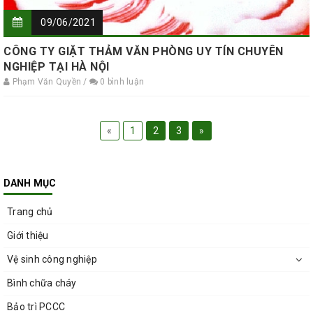
09/06/2021
CÔNG TY GIẶT THẢM VĂN PHÒNG UY TÍN CHUYÊN
NGHIỆP TẠI HÀ NỘI
Phạm Văn Quyền /
0 bình luận
«
1
2
3
»
DANH MỤC
Trang chủ
Giới thiệu
Vệ sinh công nghiệp
Bình chữa cháy
Bảo trì PCCC