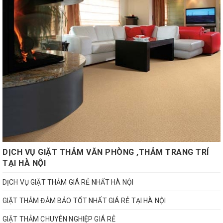
DỊCH VỤ GIẶT THẢM VĂN PHÒNG ,THẢM TRANG TRÍ
TẠI HÀ NỘI
DỊCH VỤ GIẶT THẢM GIÁ RẺ NHẤT HÀ NỘI
GIẶT THẢM ĐẢM BẢO TỐT NHẤT GIÁ RẺ TẠI HÀ NỘI
GIẶT THẢM CHUYÊN NGHIỆP GIÁ RẺ