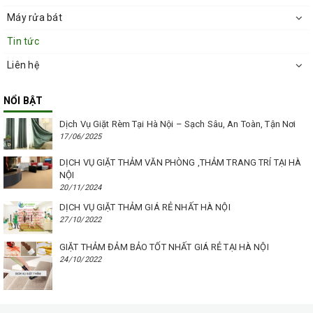
Máy rửa bát
Tin tức
Liên hệ
NỔI BẬT
Dịch Vụ Giặt Rèm Tại Hà Nội – Sạch Sâu, An Toàn, Tận Nơi
17/06/2025
DỊCH VỤ GIẶT THẢM VĂN PHÒNG ,THẢM TRANG TRÍ TẠI HÀ
NỘI
20/11/2024
DỊCH VỤ GIẶT THẢM GIÁ RẺ NHẤT HÀ NỘI
27/10/2022
GIẶT THẢM ĐẢM BẢO TỐT NHẤT GIÁ RẺ TẠI HÀ NỘI
24/10/2022