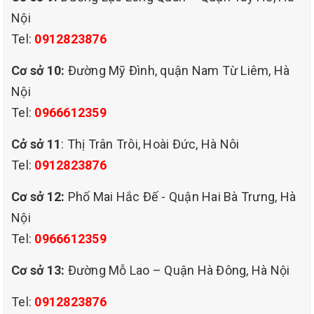
Nội
Tel:
0912823876
Nhiều người vẫn nghĩ rằng chỉ cần lau qua bề mặt ghế là
Cơ sở 10:
Đường Mỹ Đình, quận Nam Từ Liêm, Hà
đủ. Tuy nhiên, trong thực tế, bên dưới lớp vải, da hoặc nỉ
Nội
là nơi ẩn náu của hàng triệu vi khuẩn, bụi mịn và tế bào
Tel:
0966612359
Cở sở 11
: Thị Trân Trôi, Hoài Đức, Hà Nôi
chết. Việc giặt ghế định kỳ không chỉ giúp:
Tel:
0912823876
Cơ sở 12:
Phố Mai Hắc Đế - Quận Hai Bà Trưng, Hà
Bảo vệ sức khỏe nhân viên khỏi dị ứng, hắt hơi, ngứa da.
Nội
Tel:
0966612359
Khử mùi hôi khó chịu, mang lại không khí trong lành, dễ
Cơ sở 13:
Đường Mỗ Lao – Quận Hà Đông, Hà Nội
chịu.
Tel:
0912823876