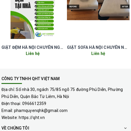
cà phê, dầu mỡ.
Hút nước bẩn & sấy khô: Dùng máy hút công suất lớn
GIẶT ĐỆM HÀ NỘI CHUYÊN NGHIỆP UY TÍN GIÁ RẺ
GIẶT SOFA HÀ NỘI CHUYÊN NGHIỆP UY TÍN GIÁ RẺ
giúp ghế khô nhanh, không ẩm mốc.
Liên hệ
Liên hệ
Khử mùi – Diệt khuẩn bằng hơi nước nóng: Đảm bảo ghế
CÔNG TY TNHH QHT VIỆT NAM
thơm sạch, an toàn khi sử dụng.
Địa chỉ:
Số nhà 30, ngách 75/85 ngõ 75 đường Phú Diễn, Phường
Phú Diễn, Quận Bắc Từ Liêm, Hà Nội
Điện thoại:
0966612359
Email:
phamquyenqhk@gmail.com
Ưu Điểm Khi Chọn Dịch Vụ Giăt Ghế văn phòng Ở Phường
Website:
https://qht.vn
VỀ CHÚNG TÔI
Láng