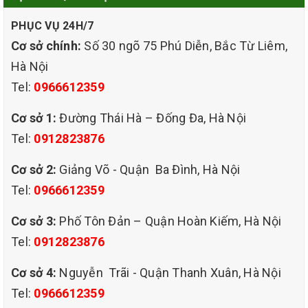
ra đời nhằm mang lại môi trường làm việc sạch sẽ,
PHỤC VỤ 24H/7
chuyên nghiệp và nâng cao hình ảnh doanh nghiệp.
Cơ sở chính:
Số 30 ngõ 75 Phú Diễn, Bắc Từ Liêm,
Hà Nội
Tel:
0966612359
Tại Sao Nên Cần Dịch vụ Giặt Ghế Văn Phòng Phường
Cơ sở 1:
Đường Thái Hà – Đống Đa, Hà Nội
Láng
Tel:
0912823876
Cơ sở 2:
Giảng Võ - Quận Ba Đình, Hà Nội
Tel:
0966612359
Cơ sở 3:
Phố Tôn Đản – Quận Hoàn Kiếm, Hà Nội
Tel:
0912823876
Cơ sở 4:
Nguyễn Trãi - Quận Thanh Xuân, Hà Nội
Tel:
0966612359