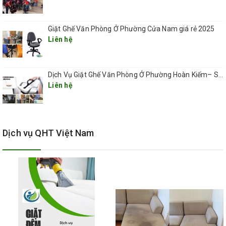
Khảo sát – Phân loại chất liệu ghế: Xác định loại vải, nỉ,
Giặt Ghế Văn Phòng Ở Phường Cửa Nam giá rẻ 2025
Liên hệ
da để chọn dung dịch phù hợp.
Dịch Vụ Giặt Ghế Văn Phòng Ở Phường Hoàn Kiếm– Sạch Sâu, Nhanh Chóng, Chuyên Nghiệp 2025
Liên hệ
Hút bụi & xử lý vết bẩn sơ bộ: Làm sạch bề mặt, tập
trung vào những vùng bẩn nhất như tay vịn, mặt ngồi.
Dịch vụ QHT Việt Nam
Phun dung dịch giặt chuyên dụng: Sử dụng hóa chất
thân thiện môi trường, không gây kích ứng.
Chà máy công nghiệp: Loại bỏ hoàn toàn vết ố, mồ hôi,