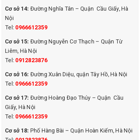
Cơ sở 14:
Đường Nghĩa Tân – Quận Cầu Giấy, Hà
Nội
Kéo dài tuổi thọ ghế, tiết kiệm chi phí thay mới.
Tel:
0966612359
Cơ sở 15:
Đường Nguyễn Cơ Thạch – Quận Từ
Tăng tính thẩm mỹ cho không gian làm việc, tạo ấn
Liêm, Hà Nội
tượng tốt với khách hàng.
Tel:
0912823876
Cơ sở 16:
Đường Xuân Diệu, quận Tây Hồ, Hà Nội
Tel:
0966612359
Cơ sở 17:
Đường Hoàng Đạo Thúy – Quận Cầu
Một văn phòng sạch sẽ, gọn gàng cũng là yếu tố giúp
Giấy, Hà Nội
nâng cao năng suất và tinh thần làm việc của nhân viên.
Tel:
0966612359
Cơ sở 18:
Phố Hàng Bài – Quận Hoàn Kiếm, Hà Nội
Tel:
0912823876