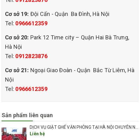
Quy Trình Giặt Ghế Văn Phòng Tại Phường Đống Đa
Cơ sở 19:
Đội Cấn - Quận Ba Đình, Hà Nội
Tel:
0966612359
Cơ sở 20:
Park 12 Time city – Quận Hai Bà Trưng,
Hà Nội
Dịch vụ giặt ghế văn phòng tại Phường Láng
được thực
Tel:
0912823876
hiện theo quy trình chuyên nghiệp gồm 6 bước:
Cơ sở 21:
Ngoại Giao Đoàn - Quận Bắc Từ Liêm, Hà
Nội
Tel:
0966612359
Sản phẩm liên quan
DỊCH VỤ GIẶT GHẾ VĂN PHÒNG TẠI HÀ NỘI CHUYÊN NGHIỆP UY TÍN GIÁ RẺ
Liên hệ