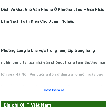
Dịch Vụ Giặt Ghế Văn Phòng Ở Phường Láng – Giải Pháp
Làm Sạch Toàn Diện Cho Doanh Nghiệp
Phường Láng
là khu vực trung tâm, tập trung hàng
nghìn công ty, tòa nhà văn phòng, trung tâm thương mại
lớn của Hà Nội. Với cường độ sử dụng ghế mỗi ngày cao,
bụi bẩn, vi khuẩn và mùi ẩm mốc dễ tích tụ trên bề mặt.
Xem thêm
Chính vì thế, dịch vụ giặt ghế văn phòng ở
Phường Láng
Địa chỉ QHT Việt Nam