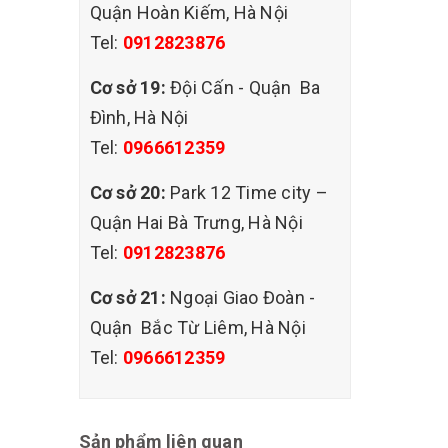
thảm
Quận Hoàn Kiếm, Hà Nội
Tel:
0912823876
tổng
Cơ sở 19:
Đội Cấn - Quận Ba
y bụi
Đình, Hà Nội
hông
Tel:
0966612359
Cơ sở 20:
Park 12 Time city –
Quận Hai Bà Trưng, Hà Nội
làm
Tel:
0912823876
 làm
Cơ sở 21:
Ngoại Giao Đoàn -
mà còn
Quận Bắc Từ Liêm, Hà Nội
Tel:
0966612359
sạch
Sản phẩm liên quan