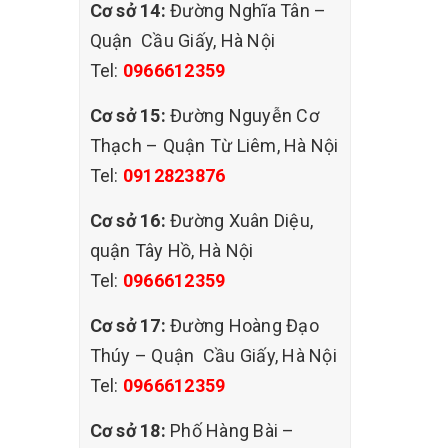
Cơ sở 14:
Đường Nghĩa Tân –
Quận Cầu Giấy, Hà Nội
 phức
Tel:
0966612359
Cơ sở 15:
Đường Nguyễn Cơ
Thạch – Quận Từ Liêm, Hà Nội
y quan
Tel:
0912823876
dụng
trùng,
Cơ sở 16:
Đường Xuân Diệu,
đề về
quận Tây Hồ, Hà Nội
Tel:
0966612359
BDE,
Cơ sở 17:
Đường Hoàng Đạo
Thúy – Quận Cầu Giấy, Hà Nội
Tel:
0966612359
àng có
Cơ sở 18:
Phố Hàng Bài –