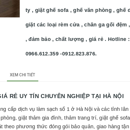
ty , giặt ghế sofa , ghế văn phòng , ghế d
giặt các loại rèm cửa , chăn ga gối đệm ,
, đảm bảo , chất lượng , giá rẻ . Hotline :
0966.612.359 -0912.823.876.
XEM CHI TIẾT
RẺ UY TÍN CHUYÊN NGHIỆP TẠI HÀ NỘI
g cấp dịch vụ làm sạch số 1 ở Hà Nội và các tỉnh lân
hòng, giặt thảm gia đình, thảm trang trí, giặt ghế sof
giặt theo phương thức đóng gói bảo quản, giao hàng tận