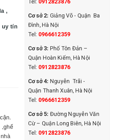
Tel:
0912823876
a ,
Cơ sở 2:
Giảng Võ - Quận Ba
Đình, Hà Nội
 uy tín
Tel:
0966612359
Cơ sở 3:
Phố Tôn Đản –
Quận Hoàn Kiếm, Hà Nội
Tel:
0912823876
Cơ sở 4:
Nguyễn Trãi -
Quận Thanh Xuân, Hà Nội
Tel:
0966612359
Cơ sở 5:
Đường Nguyễn Văn
 cận.
Cừ – Quận Long Biên, Hà Nội
a ,ghế
Tel:
0912823876
 nhà