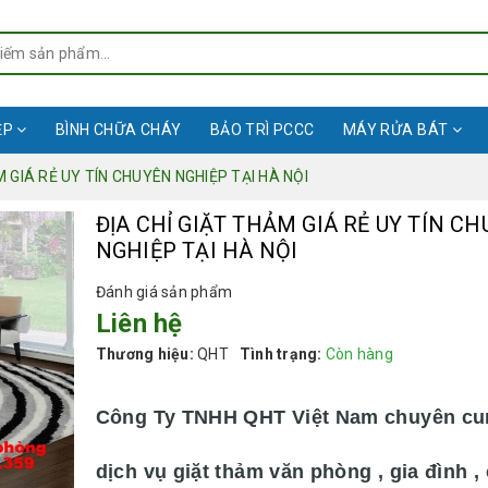
ỆP
BÌNH CHỮA CHÁY
BẢO TRÌ PCCC
MÁY RỬA BÁT
M GIÁ RẺ UY TÍN CHUYÊN NGHIỆP TẠI HÀ NỘI
ĐỊA CHỈ GIẶT THẢM GIÁ RẺ UY TÍN C
NGHIỆP TẠI HÀ NỘI
Đánh giá sản phẩm
Liên hệ
Thương hiệu:
QHT
Tình trạng:
Còn hàng
Công Ty TNHH QHT Việt Nam chuyên cu
dịch vụ giặt thảm văn phòng , gia đình ,