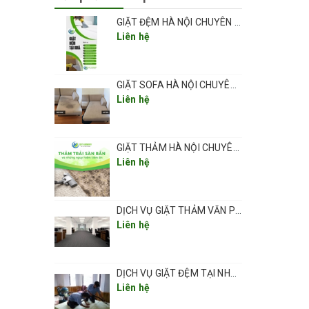
ng
GIẶT ĐỆM HÀ NỘI CHUYÊN NGHIỆP UY TÍN GIÁ RẺ
Liên hệ
GIẶT SOFA HÀ NỘI CHUYÊN NGHIỆP UY TÍN GIÁ RẺ
ao cấp
Liên hệ
GIẶT THẢM HÀ NỘI CHUYÊN NGHIỆP UY TÍN GIÁ RẺ
Liên hệ
 hiệu
DỊCH VỤ GIẶT THẢM VĂN PHÒNG CHUYÊN NGHIỆP UY TÍN GIÁ RẺ(GIÁ TỪ 5K/ 1M2) TẠI HÀ NỘI
Liên hệ
 chúng
DỊCH VỤ GIẶT ĐỆM TẠI NHÀ CHUYÊN NGHIỆP UY TÍN GIÁ RẺ TẠI HÀ NỘI
Liên hệ