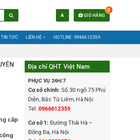
0
GIỎ HÀNG
TIN TỨC
LIÊN HỆ
HOTLINE: 0966612359
HUYÊN
Địa chỉ QHT Việt Nam
PHỤC VỤ 24H/7
Cơ sở chính:
Số 30 ngõ 75 Phú
Diễn, Bắc Từ Liêm, Hà Nội
Tel:
0966612359
ng cấp
Cơ sở 1:
Đường Thái Hà –
Đống Đa, Hà Nội
 công