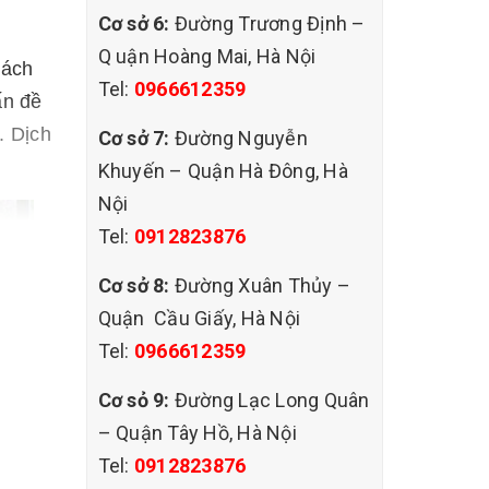
Cơ sở 6:
Đường Trương Định –
Q uận Hoàng Mai, Hà Nội
hách
Tel:
0966612359
ấn đề
. Dịch
Cơ sở 7:
Đường Nguyễn
Khuyến – Quận Hà Đông, Hà
Nội
Tel:
0912823876
Cơ sở 8:
Đường Xuân Thủy –
Quận Cầu Giấy, Hà Nội
Tel:
0966612359
Cơ sỏ 9:
Đường Lạc Long Quân
– Quận Tây Hồ, Hà Nội
Tel:
0912823876