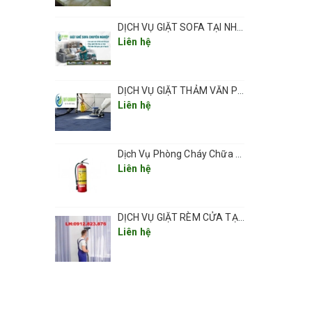
DỊCH VỤ GIẶT SOFA TẠI NHÀ CHUYÊN NGHIỆP GIÁ RẺ UY TÍN TẠI HÀ NỘI
ch 1
Liên hệ
DỊCH VỤ GIẶT THẢM VĂN PHÒNG ,THẢM TRẢI SÀN TẠI HÀ NỘI CHUYÊN NGHIỆP UY TÍN GIÁ RẺ
Liên hệ
úp
iặt
Dịch Vụ Phòng Cháy Chữa Cháy Các Khu Vực Tại Hà Nội 2025
Liên hệ
DỊCH VỤ GIẶT RÈM CỬA TẠI NHÀ CHUYÊN NGHIỆP GIÁ RẺ TẠI HÀ NỘI
Liên hệ