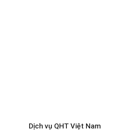
Bước 5: Tẩy vết bẩn cứng đầu trên thả
Đối với các vết bẩn cứng đầu như vệt cà p
cách kỹ hơn.
Bước 6: Sấy khô
Áp dụng kỹ thuật thổi khô chuyên nghiệp 
tránh được các mùi hôi do hơi ẩm gây ra. 
xong.
Dịch vụ QHT Việt Nam