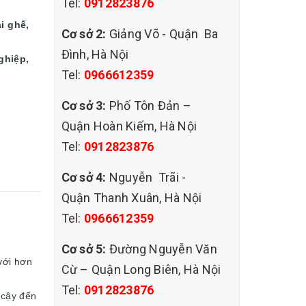
Tel:
0912823876
ại ghế,
Cơ sở 2:
Giảng Võ - Quận Ba
Đình, Hà Nội
ghiệp,
Tel:
0966612359
Cơ sở 3:
Phố Tôn Đản –
Quận Hoàn Kiếm, Hà Nội
Tel:
0912823876
Cơ sở 4:
Nguyễn Trãi -
Quận Thanh Xuân, Hà Nội
Tel:
0966612359
Cơ sở 5:
Đường Nguyễn Văn
với hơn
Cừ – Quận Long Biên, Hà Nội
Tel:
0912823876
 cậy đến