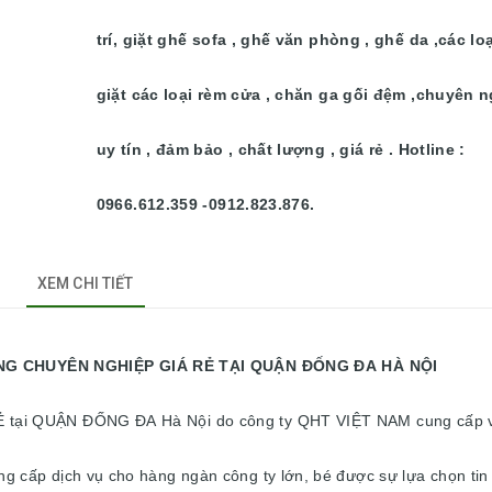
trí, giặt ghế sofa , ghế văn phòng , ghế da ,các lo
giặt các loại rèm cửa , chăn ga gối đệm ,chuyên n
uy tín , đảm bảo , chất lượng , giá rẻ . Hotline :
0966.612.359 -0912.823.876.
XEM CHI TIẾT
IỆP GIÁ RẺ TẠI QUẬN ĐỐNG ĐA HÀ NỘI
 tại QUẬN ĐỐNG ĐA Hà Nội do công ty QHT VIỆT NAM cung cấp 
g cấp dịch vụ cho hàng ngàn công ty lớn, bé được sự lựa chọn tin