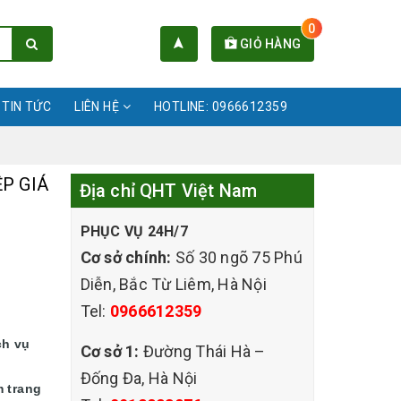
0
GIỎ HÀNG
TIN TỨC
LIÊN HỆ
HOTLINE: 0966612359
P GIÁ
Địa chỉ QHT Việt Nam
PHỤC VỤ 24H/7
Cơ sở chính:
Số 30 ngõ 75 Phú
Diễn, Bắc Từ Liêm, Hà Nội
Tel:
0966612359
ch vụ
Cơ sở 1:
Đường Thái Hà –
Đống Đa, Hà Nội
m trang