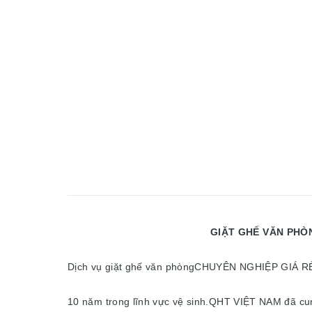
GIẶT GHẾ VĂN PHÒNG CHUYÊN NGH
Dịch vụ giặt ghế văn phòngCHUYÊN NGHIỆP GIÁ RẺ
10 năm trong lĩnh vực vệ sinh.QHT VIỆT NAM đã cun