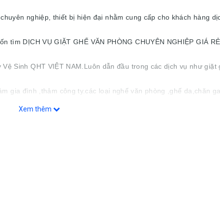
huyên nghiệp, thiết bị hiện đại nhằm cung cấp cho khách hàng dị
 muốn tìm DỊCH VỤ GIẶT GHẾ VĂN PHÒNG CHUYÊN NGHIỆP GIÁ RẺ
 Vệ Sinh QHT VIỆT NAM.Luôn dẫn đầu trong các dịch vụ như giặt
thảm gia đình ,thảm công ty.các loại nghế văn phòng ,ghế da,chăn ga
Xem thêm