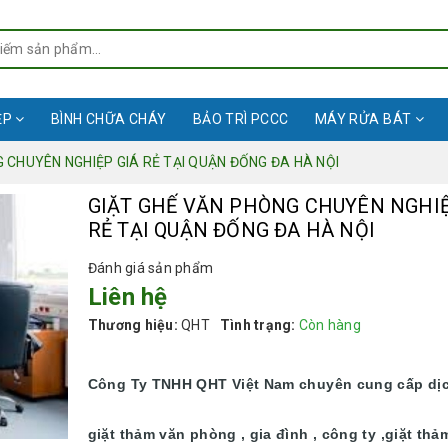
ỆP
BÌNH CHỮA CHÁY
BẢO TRÌ PCCC
MÁY RỬA BÁT
 CHUYÊN NGHIỆP GIÁ RẺ TẠI QUẬN ĐỐNG ĐA HÀ NỘI
GIẶT GHẾ VĂN PHÒNG CHUYÊN NGHIỆ
RẺ TẠI QUẬN ĐỐNG ĐA HÀ NỘI
Đánh giá sản phẩm
Liên hệ
Thương hiệu:
QHT
Tình trạng:
Còn hàng
Công Ty TNHH QHT Việt Nam chuyên cung cấp dị
giặt thảm văn phòng , gia đình , công ty ,giặt thả