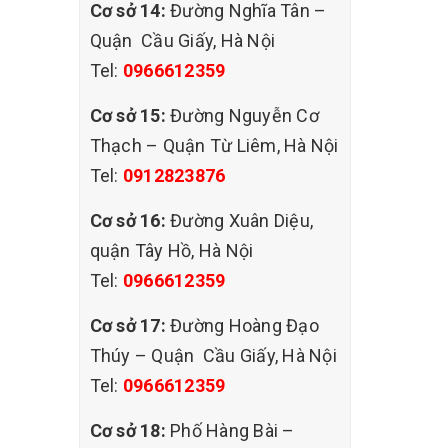
Cơ sở 14:
Đường Nghĩa Tân –
t bẩn:
g ghế văn
Quận Cầu Giấy, Hà Nội
 ta gây
Tel:
0966612359
Cơ sở 15:
Đường Nguyễn Cơ
Thạch – Quận Từ Liêm, Hà Nội
mà còn
Tel:
0912823876
Cơ sở 16:
Đường Xuân Diệu,
quận Tây Hồ, Hà Nội
gay với
Tel:
0966612359
4 đảm
Cơ sở 17:
Đường Hoàng Đạo
Thúy – Quận Cầu Giấy, Hà Nội
Tel:
0966612359
Cơ sở 18:
Phố Hàng Bài –