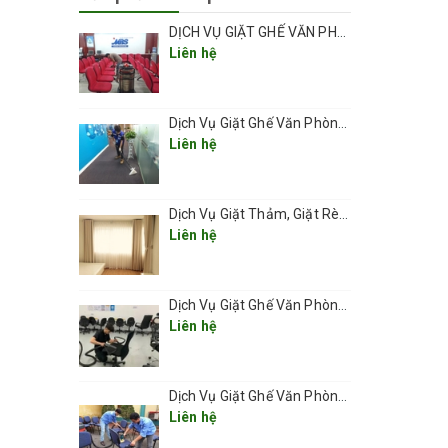
DỊCH VỤ GIẶT GHẾ VĂN PHÒNG TẠI HÀ NỘI CHUYÊN NGHIỆP UY TÍN GIÁ RẺ
Liên hệ
Dịch Vụ Giặt Ghế Văn Phòng Ở Phường Thanh Xuân 2026
Liên hệ
Dịch Vụ Giặt Thảm, Giặt Rèm, Giặt Ghế Ở Các Phường Hà Nội
Liên hệ
Dịch Vụ Giặt Ghế Văn Phòng Ở Phường Láng
 thảm
Liên hệ
Dịch Vụ Giặt Ghế Văn Phòng Ở Phường Văn Miếu – Quốc Tử Giám
Liên hệ