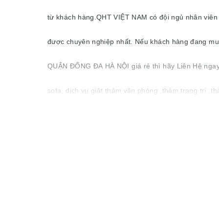
từ khách hàng.QHT VIỆT NAM có đội ngủ nhân viên c
được chuyên nghiệp nhất. Nếu khách hàng đang
QUẬN ĐỐNG ĐA HÀ NỘI giá rẻ thì hãy Liên Hệ ngay
sofa, dịch vụ giặt thảm văn phòng ,thảm trang trí ,
đệm... trong 10 năm liền ở Hà Nội