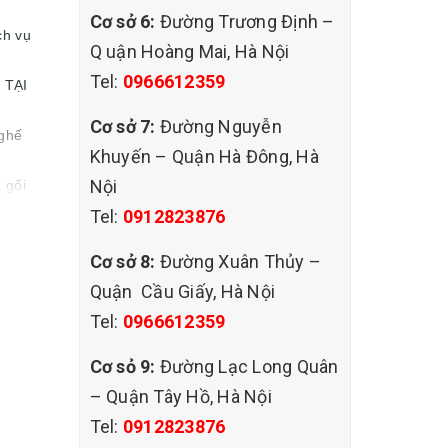
Cơ sở 6:
Đường Trương Định –
ch vụ
Q uận Hoàng Mai, Hà Nội
Tel:
0966612359
 TẠI
Cơ sở 7:
Đường Nguyễn
 ghế
Khuyến – Quận Hà Đông, Hà
Nội
 gối
Tel:
0912823876
Cơ sở 8:
Đường Xuân Thủy –
Quận Cầu Giấy, Hà Nội
Tel:
0966612359
Cơ sỏ 9:
Đường Lạc Long Quân
– Quận Tây Hồ, Hà Nội
Tel:
0912823876