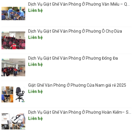
Bước 6: Hút lại nhiều lần, tùy theo mức độ ướt của ghế để ghế có
Dịch Vụ Giặt Ghế Văn Phòng Ở Phường Văn Miếu – Quốc Tử Giám
thể khô nhanh sau 30 phút.
Liên hệ
Bước 7: Phun chất dưỡng vải để khử mùi hôi và bảo vệ ghế khỏi vi
khuẩn, nấm mốc xâm nhập lại.
Dịch Vụ Giặt Ghế Văn Phòng Ở Phường Ô Chợ Dừa
Liên hệ
Bước 8: Kiểm tra lại ghế văn phòng xem đã sạch đẹp hay chưa.
Nghiệm thu kết quả với khách hàng rồi thu dọn máy móc, vệ sinh
nơi giặt ghế văn phòng.
Dịch Vụ Giặt Ghế Văn Phòng Ở Phường Đống Đa
Liên hệ
Giặt Ghế Văn Phòng Ở Phường Cửa Nam giá rẻ 2025
Liên hệ
Dịch Vụ Giặt Ghế Văn Phòng Ở Phường Hoàn Kiếm– Sạch Sâu, Nhanh Chóng, Chuyên Nghiệp 2025
Liên hệ