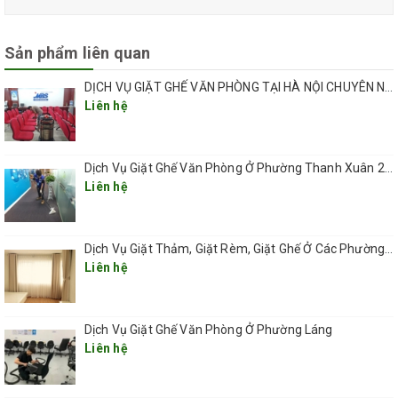
chất liệu ghế tại văn phòng để lựa chọn máy móc, trang thiết bị,
hóa chất vệ sinh ghế văn phòng phù hợp.
Sản phẩm liên quan
Bước 2: Sử dụng máy hút bụi làm sạch phần thô của ghế: bụi bẩn,
DỊCH VỤ GIẶT GHẾ VĂN PHÒNG TẠI HÀ NỘI CHUYÊN NGHIỆP UY TÍN GIÁ RẺ
vụn bánh, vụn thức ăn, giấy tờ… trên ghế.
Liên hệ
Nếu có các vết bẩn như kẹo cao su, dầu mỡ bám dính lâu ngày,
két lại khó hút hơn cần dùng các phương pháp vệ sinh đặc biệt
như dùng dao cạo, dung dịch… để loại bỏ những vết bẩn cứng
Dịch Vụ Giặt Ghế Văn Phòng Ở Phường Thanh Xuân 2026
đầu đó đi.
Liên hệ
Bước 3: Pha loãng dung dịch giặt ghế văn phòng và phun đều
dung dịch trên bề mặt ghế. Đảm bảo dung dịch có thể chạm tới
Dịch Vụ Giặt Thảm, Giặt Rèm, Giặt Ghế Ở Các Phường Hà Nội
mọi ngóc ngách, các khe của ghế.
Liên hệ
Bước 4: Tiếp đến, dùng máy chà USI chà kỹ để loại bỏ các vết bẩn
bám trên ghế.
Dịch Vụ Giặt Ghế Văn Phòng Ở Phường Láng
Liên hệ
Bước 5: Dùng máy hút chuyên dụng để hút toàn bộ nước dơ,
dung dịch bám bẩn và loại bỏ vi khuẩn ra khỏi ghế.