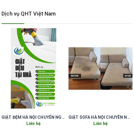
Dịch vụ QHT Việt Nam
GIẶT ĐỆM HÀ NỘI CHUYÊN NGHIỆP UY TÍN GIÁ RẺ
GIẶT SOFA HÀ NỘI CHUYÊN NGHIỆP UY TÍN GIÁ RẺ
dịch vụ giặt ghế văn phòng giá
Liên hệ
Liên hệ
rẻ chuyên nghiệp tại quận hai bà trưng hà nội.