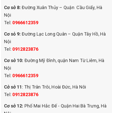
Cơ sở 8:
Đường Xuân Thủy – Quận Cầu Giấy, Hà
Nội
Tel:
0966612359
dịch vụ giặt ghế văn phòng giá rẻ
Cơ sỏ 9:
Đường Lạc Long Quân – Quận Tây Hồ, Hà
chuyên nghiệp tại quận hai bà trưng hà nội.
Nội
TẠI SAO NÊN CHỌN LỰA CHỌN DỊCH VỤ GIẶT GHẾ VĂN
Tel:
0912823876
PHÒNG GIÁ RẺ CHUYÊN NGHIỆP CỦA QHT VIỆT NAM TẠI
QUẬN HAI BÀ TRƯNG HÀ NỘI?
Cơ sở 10:
Đường Mỹ Đình, quận Nam Từ Liêm, Hà
Với đội ngũ nhân viên giàu kinh nghiệm, tay nghề cao, kỹ năng tốt
cùng thái độ tích cực, ham học hỏi…. QHT VIỆT NAM làm sạch
Nội
hiệu quả từ nhà ở, văn phòng đến nhà xưởng khó vệ sinh nhất
Tel:
0966612359
cũng không thể làm khó đội ngũ nhân viên QHT VIỆT NAM
Cở sở 11
: Thị Trân Trôi, Hoài Đức, Hà Nôi
Ngoài ra, chúng tôi còn trang bị và thường xuyên cập nhật máy
móc hiện đại, phục vụ công việc vệ sinh văn phòng diễn ra thuận
Tel:
0912823876
lợi nhất.
Cơ sở 12:
Phố Mai Hắc Đế - Quận Hai Bà Trưng, Hà
Đối với công việc giặt ghế văn phòng, chúng tôi nắm rõ đặc điểm