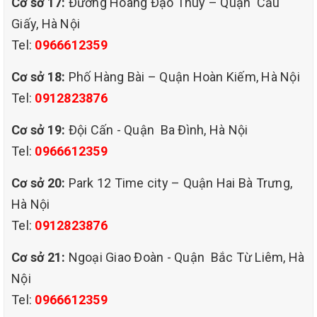
Cơ sở 17:
Đường Hoàng Đạo Thúy – Quận Cầu
Giấy, Hà Nội
Tel:
0966612359
Cơ sở 18:
Phố Hàng Bài – Quận Hoàn Kiếm, Hà Nội
Tel:
0912823876
Cơ sở 19:
Đội Cấn - Quận Ba Đình, Hà Nội
Tel:
0966612359
Cơ sở 20:
Park 12 Time city – Quận Hai Bà Trưng,
Hà Nội
Tel:
0912823876
dịch vụ giặt ghế văn phòng giá
rẻ chuyên nghiệp tại quận hai bà trưng hà nội.
Cơ sở 21:
Ngoại Giao Đoàn - Quận Bắc Từ Liêm, Hà
Nội
QUY TRÌNH GIẶT GHẾ VĂN PHÒNG GIÁ RẺ CHUYÊN
NGHIỆP TẠI QUẬN HAI BÀ TRƯNG HÀ NỘI
Tel:
0966612359
Bước 1: Khảo sát, kiểm tra tình trạng vết bẩn của ghế. Đánh giá