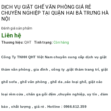
DỊCH VỤ GIẶT GHẾ VĂN PHÒNG GIÁ RẺ
CHUYÊN NGHIỆP TẠI QUẬN HAI BÀ TRƯNG HÀ
NỘI
Đánh giá sản phẩm
Liên hệ
Thương hiệu:
QHT
Tình trạng:
Còn hàng
Công Ty TNHH QHT Việt Nam chuyên cung cấp dịch vụ giặt
thảm văn phòng , gia đình , công ty ,giặt thảm trang trí, giặt
ghế sofa , ghế văn phòng , ghế da ,các loại ghế, giặt các
loại rèm cửa , chăn ga gối đệm ,chuyên nghiệp, uy tín , đảm
bảo , chất lượng , giá rẻ . Hotline : 0966.612.359