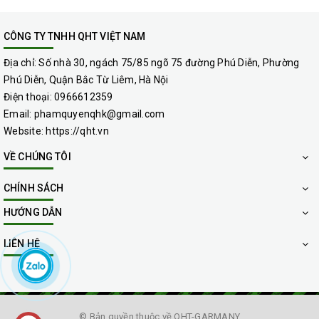
BẢNG BÁO GIÁ GIẶT GHẾ VĂN PHÒNG GIÁ RẺ CHUYÊN
NGHIỆP TẠI QUẬN HAI BÀ TRƯNG HÀ NỘI DO QHT VIỆT
CÔNG TY TNHH QHT VIỆT NAM
NAM CUNG CẤP.
Tùy theo số lượng ghế văn phòng, ghế sofa… chúng tôi sẽ báo
Địa chỉ:
Số nhà 30, ngách 75/85 ngõ 75 đường Phú Diễn, Phường
cho Quý Khách Hàng dựa trên số lượng và loại ghế. Bạn có thể
Phú Diễn, Quận Bắc Từ Liêm, Hà Nội
tham khảo báo giá ghế văn phòng sơ bộ như sau:
Điện thoại:
0966612359
bảng báo giá dịch vụ giặt ghế văn phòng giá rẻ tại hà nội
Email:
phamquyenqhk@gmail.com
Website:
https://qht.vn
VỀ CHÚNG TÔI
CHÍNH SÁCH
HƯỚNG DẪN
LIÊN HỆ
© Bản quyền thuộc về
QHT-GARMANY