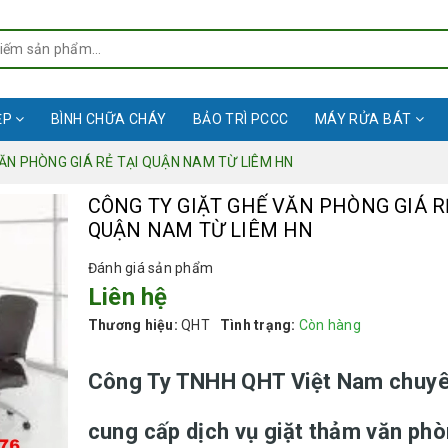
ỆP
BÌNH CHỮA CHÁY
BẢO TRÌ PCCC
MÁY RỬA BÁT
ĂN PHÒNG GIÁ RẺ TẠI QUẬN NAM TỪ LIÊM HN
CÔNG TY GIẶT GHẾ VĂN PHÒNG GIÁ R
QUẬN NAM TỪ LIÊM HN
Đánh giá sản phẩm
Liên hệ
Thương hiệu:
QHT
Tình trạng:
Còn hàng
Công Ty TNHH QHT Việt Nam chuy
cung cấp dịch vụ giặt thảm văn phò