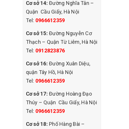
Cơ sở 14:
Đường Nghĩa Tân –
ng
Quận Cầu Giấy, Hà Nội
hiện
Tel:
0966612359
ặt hàng
Cơ sở 15:
Đường Nguyễn Cơ
u tất
Thạch – Quận Từ Liêm, Hà Nội
Tel:
0912823876
Cơ sở 16:
Đường Xuân Diệu,
àm sạch
quận Tây Hồ, Hà Nội
 bề mặt
Tel:
0966612359
Cơ sở 17:
Đường Hoàng Đạo
 kiệm
Thúy – Quận Cầu Giấy, Hà Nội
ử dụng
Tel:
0966612359
Cơ sở 18:
Phố Hàng Bài –