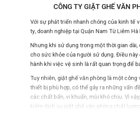
CÔNG TY GIẶT GHẾ VĂN PHÒNG
Với sự phát triển nhanh chóng của kinh tế 
ty, doanh nghiệp tại Quận Nam Từ Liêm Hà N
Nhưng khi sử dụng trong một thời gian dài,
cho sức khỏe của người sử dụng. Điều này 
hành khi việc vệ sinh là rất quan trọng để 
Tuy nhiên, giặt ghế văn phòng là một công
thiết bị phù hợp, có thể gây ra những vấn 
các chất bẩn, vi khuẩn, mùi khó chịu. Vì vậ
kiếm dịch vụ giặt ghế văn phòng chất lượng
Tại Hà Nội, có rất nhiều công ty cung cấp 
bảo chất lượng và giá cả hợp lý. QHT VIỆT 
tại HÀ NỘI, với nhiều năm kinh nghiệm tron