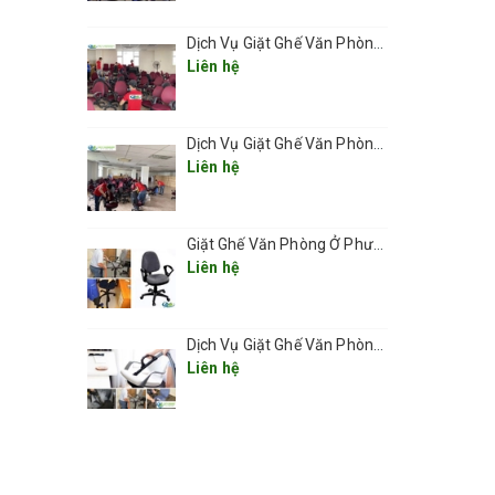
ghế để
ể hút
Dịch Vụ Giặt Ghế Văn Phòng Ở Phường Ô Chợ Dừa
Liên hệ
 môi
Dịch Vụ Giặt Ghế Văn Phòng Ở Phường Đống Đa
t ghế
Liên hệ
h.
Giặt Ghế Văn Phòng Ở Phường Cửa Nam giá rẻ 2025
Liên hệ
Dịch Vụ Giặt Ghế Văn Phòng Ở Phường Hoàn Kiếm– Sạch Sâu, Nhanh Chóng, Chuyên Nghiệp 2025
Liên hệ