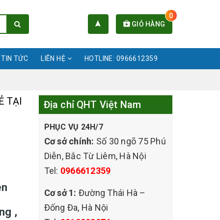
0
GIỎ HÀNG
TIN TỨC
LIÊN HỆ
HOTLINE: 0966612359
Ẻ TẠI
Địa chỉ QHT Việt Nam
PHỤC VỤ 24H/7
Cơ sở chính:
Số 30 ngõ 75 Phú
Diễn, Bắc Từ Liêm, Hà Nội
Tel:
0966612359
ên
Cơ sở 1:
Đường Thái Hà –
Đống Đa, Hà Nội
ng ,