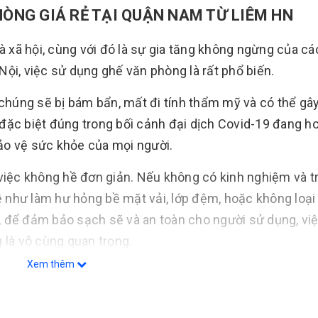
 GIÁ RẺ TẠI QUẬN NAM TỪ LIÊM HN
và xã hội, cùng với đó là sự gia tăng không ngừng của c
ội, việc sử dụng ghế văn phòng là rất phổ biến.
 chúng sẽ bị bám bẩn, mất đi tính thẩm mỹ và có thể gây
đặc biệt đúng trong bối cảnh đại dịch Covid-19 đang h
bảo vệ sức khỏe của mọi người.
 việc không hề đơn giản. Nếu không có kinh nghiệm và t
đề như làm hư hỏng bề mặt vải, lớp đệm, hoặc không loại
y, để đảm bảo sạch sẽ và an toàn cho người sử dụng, vi
 là vô cùng quan trọng.
Xem thêm
dịch vụ giặt ghế văn phòng, nhưng không phải tất cả đề
NAM là một trong những địa chỉ uy tín và chuyên nghiệp
g lĩnh vực giặt ghế văn phòng và đội ngũ nhân công làn