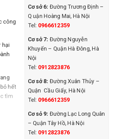
Cơ sở 6:
Đường Trương Định –
Q uận Hoàng Mai, Hà Nội
ác công
Tel:
0966612359
Cơ sở 7:
Đường Nguyễn
 hại
Khuyến – Quận Hà Đông, Hà
oành
Nội
Tel:
0912823876
rang
Cơ sở 8:
Đường Xuân Thủy –
 bỏ hết
Quận Cầu Giấy, Hà Nội
ệc tìm
Tel:
0966612359
Cơ sỏ 9:
Đường Lạc Long Quân
u đảm
– Quận Tây Hồ, Hà Nội
 nhất
Tel:
0912823876
h nghề.