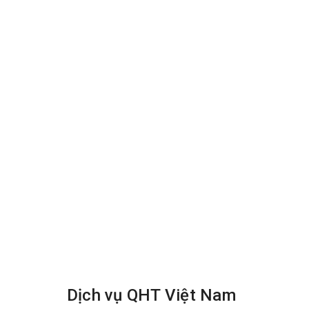
Sau khi các vết bẩn đã được xử lý, các nhâ
đảm bảo rằng chúng được làm sạch toàn di
sạch hóa chất khỏi các ghế và sau đó thổi
Cuối cùng, các ghế sẽ được trả về vị trí b
trường làm việc sạch sẽ và an toàn cho tất 
văn phòng sẽ giúp tăng cường vệ sinh và du
Dịch vụ QHT Việt Nam