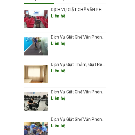
DỊCH VỤ GIẶT GHẾ VĂN PHÒNG TẠI HÀ NỘI CHUYÊN NGHIỆP UY TÍN GIÁ RẺ
Liên hệ
Dịch Vụ Giặt Ghế Văn Phòng Ở Phường Thanh Xuân 2026
Liên hệ
Dịch Vụ Giặt Thảm, Giặt Rèm, Giặt Ghế Ở Các Phường Hà Nội
Liên hệ
àm sạch
ến hành
Dịch Vụ Giặt Ghế Văn Phòng Ở Phường Láng
Liên hệ
các
 đến vệ
Dịch Vụ Giặt Ghế Văn Phòng Ở Phường Văn Miếu – Quốc Tử Giám
Liên hệ