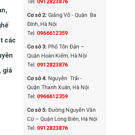
Tel:
0912823876
ạn,
Cơ sở 2:
Giảng Võ - Quận Ba
Đình, Hà Nội
ghế
Tel:
0966612359
ặt các
Cơ sở 3:
Phố Tôn Đản –
huyên
Quận Hoàn Kiếm, Hà Nội
Tel:
0912823876
, giá
Cơ sở 4:
Nguyễn Trãi -
Quận Thanh Xuân, Hà Nội
Tel:
0966612359
Cơ sở 5:
Đường Nguyễn Văn
Cừ – Quận Long Biên, Hà Nội
Tel:
0912823876