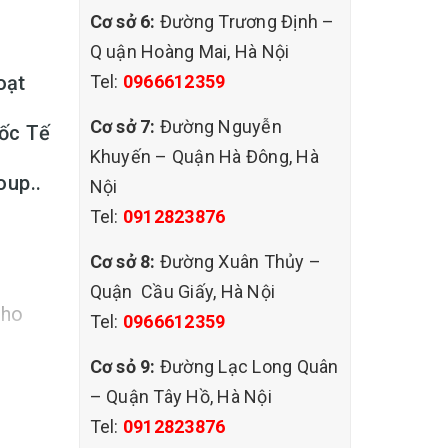
Cơ sở 6:
Đường Trương Định –
Q uận Hoàng Mai, Hà Nội
Tel:
0966612359
oạt
Cơ sở 7:
Đường Nguyễn
uốc Tế
Khuyến – Quận Hà Đông, Hà
oup..
Nội
Tel:
0912823876
Cơ sở 8:
Đường Xuân Thủy –
Quận Cầu Giấy, Hà Nội
cho
Tel:
0966612359
Cơ sỏ 9:
Đường Lạc Long Quân
– Quận Tây Hồ, Hà Nội
Tel:
0912823876