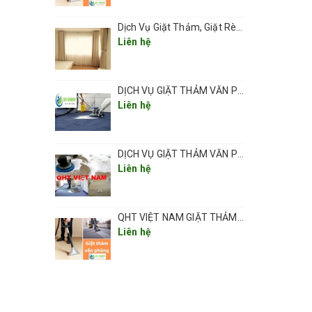
Dịch Vụ Giặt Thảm, Giặt Rèm, Giặt Ghế Ở Các Phường Hà Nội
 miếng
Liên hệ
DỊCH VỤ GIẶT THẢM VĂN PHÒNG ,THẢM TRẢI SÀN TẠI HÀ NỘI CHUYÊN NGHIỆP UY TÍN GIÁ RẺ
Liên hệ
t,
DỊCH VỤ GIẶT THẢM VĂN PHÒNG TẠI HÀ NỘI CHUYÊN NGHIỆP CHẤT LƯỢNG
Liên hệ
hảm như
QHT VIỆT NAM GIẶT THẢM VĂN PHÒNG CHUYÊN NGHIỆP TẠI HÀ NỘI
ch hàng
Liên hệ
 sử
 quá