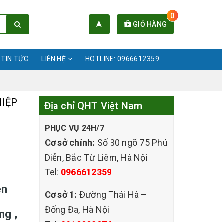
0
GIỎ HÀNG
TIN TỨC
LIÊN HỆ
HOTLINE: 0966612359
IỆP
Địa chỉ QHT Việt Nam
PHỤC VỤ 24H/7
Cơ sở chính:
Số 30 ngõ 75 Phú
Diễn, Bắc Từ Liêm, Hà Nội
Tel:
0966612359
ên
Cơ sở 1:
Đường Thái Hà –
Đống Đa, Hà Nội
ng ,