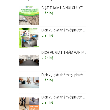
GIẶT THẢM HÀ NỘI CHUYÊN NGHIỆP UY TÍN GIÁ RẺ
Liên hệ
Dịch vụ giặt thảm ở phường Vĩnh Hưng sạch đẹp và an toàn 2026
Liên hệ
DỊCH VỤ GIẶT THẢM VĂN PHÒNG CHUYÊN NGHIỆP UY TÍN GIÁ RẺ(GIÁ TỪ 5K/ 1M2) TẠI HÀ NỘI
Liên hệ
Dịch vụ giặt thảm tại phường Thanh Xuân 2026
Liên hệ
Dịch vụ giặt thảm ở phường Kim Liên
Liên hệ
ảm,