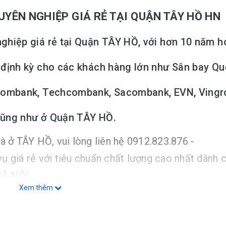
 NGHIỆP GIÁ RẺ TẠI QUẬN TÂY HỒ HN
ghiệp giá rẻ tại Quận TÂY HỒ, với hơn 10 năm h
m định kỳ cho các khách hàng lớn như Sân bay Q
tcombank, Techcombank, Sacombank, EVN, Vingr
cũng như ở Quận TÂY HỒ.
à ở TÂY HỒ, vui lòng liên hệ 0912.823.876 -
ụ giá rẻ với tiêu chuẩn chất lượng cao nhất dành 
HÀ NỘI.
Xem thêm