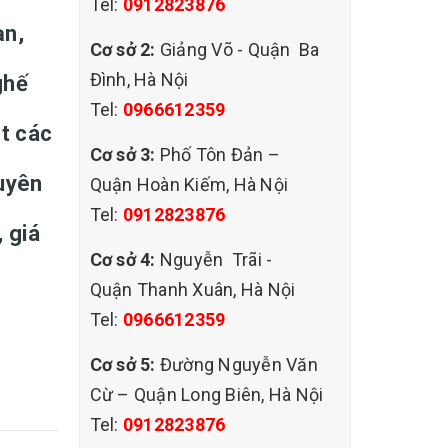
Tel:
0912823876
ạn,
Cơ sở 2:
Giảng Võ - Quận Ba
Đình, Hà Nội
ghế
Tel:
0966612359
ặt các
Cơ sở 3:
Phố Tôn Đản –
huyên
Quận Hoàn Kiếm, Hà Nội
Tel:
0912823876
, giá
Cơ sở 4:
Nguyễn Trãi -
Quận Thanh Xuân, Hà Nội
Tel:
0966612359
Cơ sở 5:
Đường Nguyễn Văn
Cừ – Quận Long Biên, Hà Nội
Tel:
0912823876