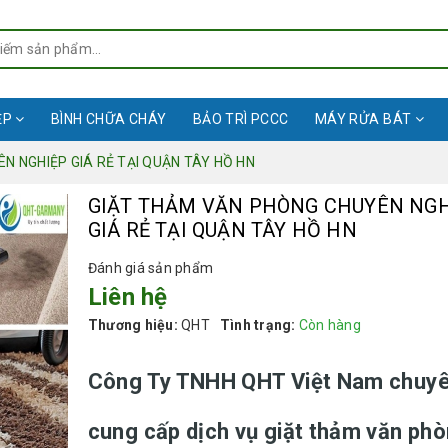
ỆP
BÌNH CHỮA CHÁY
BẢO TRÌ PCCC
MÁY RỬA BÁT
N NGHIỆP GIÁ RẺ TẠI QUẬN TÂY HỒ HN
GIẶT THẢM VĂN PHÒNG CHUYÊN NGH
GIÁ RẺ TẠI QUẬN TÂY HỒ HN
Đánh giá sản phẩm
Liên hệ
Thương hiệu:
QHT
Tình trạng:
Còn hàng
Công Ty TNHH QHT Việt Nam chuy
cung cấp dịch vụ giặt thảm văn phò