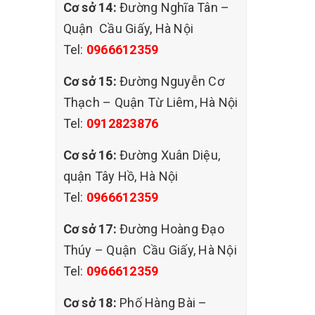
Cơ sở 14:
Đường Nghĩa Tân –
Quận Cầu Giấy, Hà Nội
Tel:
0966612359
ọng
gồm từ
Cơ sở 15:
Đường Nguyễn Cơ
Thạch – Quận Từ Liêm, Hà Nội
Tel:
0912823876
iển,
áy,
Cơ sở 16:
Đường Xuân Diệu,
, làm
quận Tây Hồ, Hà Nội
Tel:
0966612359
Cơ sở 17:
Đường Hoàng Đạo
Thúy – Quận Cầu Giấy, Hà Nội
Tel:
0966612359
Cơ sở 18:
Phố Hàng Bài –