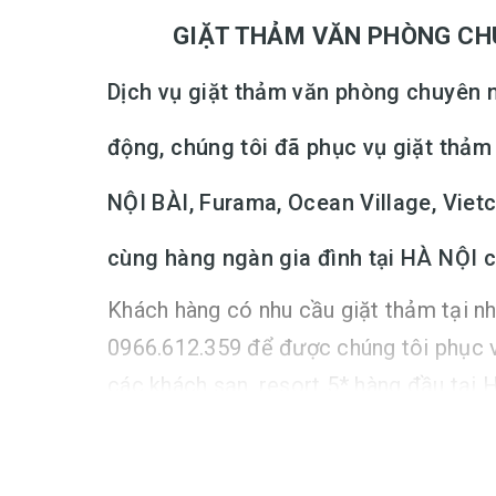
GIẶT THẢM VĂN PHÒNG CHUYÊN
Dịch vụ giặt thảm văn phòng chuyên n
động, chúng tôi đã phục vụ giặt thả
NỘI BÀI, Furama, Ocean Village, Vie
cùng hàng ngàn gia đình tại HÀ NỘI 
Khách hàng có nhu cầu giặt thảm tại nh
0966.612.359 để được chúng tôi phục v
các khách sạn, resort 5* hàng đầu tại 