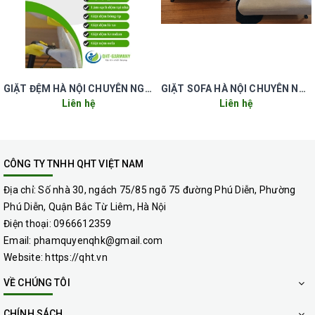
Gọi: 0966612359
GIẶT ĐỆM HÀ NỘI CHUYÊN NGHIỆP UY TÍN GIÁ RẺ
GIẶT SOFA HÀ NỘI CHUYÊN NGHIỆP UY TÍN GIÁ RẺ
Website:
https://qht.vn/
Liên hệ
Liên hệ
CÔNG TY TNHH QHT VIỆT NAM
Địa chỉ:
Số nhà 30, ngách 75/85 ngõ 75 đường Phú Diễn, Phường
Phú Diễn, Quận Bắc Từ Liêm, Hà Nội
Điện thoại:
0966612359
Email:
phamquyenqhk@gmail.com
Website:
https://qht.vn
VỀ CHÚNG TÔI
CHÍNH SÁCH