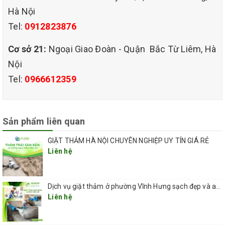
Các chung cư lớn như Vinhomes
Hà Nội
Skylake, Imperia, Golden Palace...
Tel:
0912823876
Cơ sở 21:
Ngoại Giao Đoàn - Quận Bắc Từ Liêm, Hà
Nội
Tel:
0966612359
3. Ưu điểm dịch vụ giặt
thảm tại Nam Từ Liêm
Sản phẩm liên quan
GIẶT THẢM HÀ NỘI CHUYÊN NGHIỆP UY TÍN GIÁ RẺ
Liên hệ
Dịch vụ giặt thảm ở phường Vĩnh Hưng sạch đẹp và an toàn 2026
Liên hệ