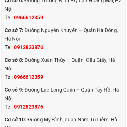
Cơ sở 6:
Đường Trương Định –Q uận Hoàng Mai, Hà
Nội
Tel:
0966612359
Cơ sở 7:
Đường Nguyễn Khuyến – Quận Hà Đông,
Hà Nội
👉 Chúng tôi mang đến dịch vụ giặt
Tel:
0912823876
thảm
chuyên nghiệp – tiết kiệm – tận
Cơ sở 8:
Đường Xuân Thủy – Quận Cầu Giấy, Hà
nơi
, phục vụ 24/7 các phường như Mỹ
Nội
Đình, Mễ Trì, Trung Văn, Cầu Diễn...
Tel:
0966612359
Cơ sỏ 9:
Đường Lạc Long Quân – Quận Tây Hồ, Hà
Nội
2. Dịch vụ phù hợp với ai?
Tel:
0912823876
Cơ sở 10:
Đường Mỹ Đình, quận Nam Từ Liêm, Hà