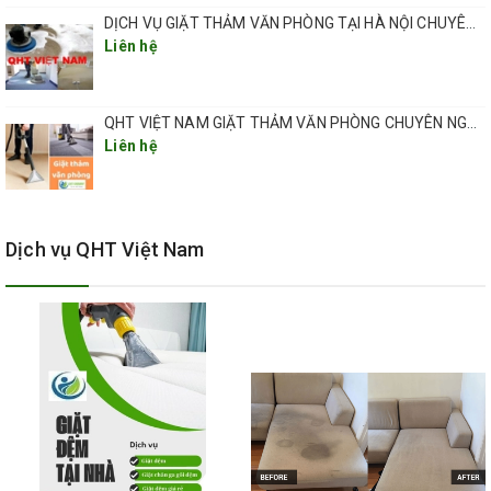
DỊCH VỤ GIẶT THẢM VĂN PHÒNG TẠI HÀ NỘI CHUYÊN NGHIỆP CHẤT LƯỢNG
Đội ngũ nhân viên kinh nghiệm,
Liên hệ
phục vụ tận tình
QHT VIỆT NAM GIẶT THẢM VĂN PHÒNG CHUYÊN NGHIỆP TẠI HÀ NỘI
Liên hệ
Có mặt nhanh chóng sau khi đặt
lịch
Dịch vụ QHT Việt Nam
Giặt sạch 99% bụi bẩn, khử mùi
triệt để
Ưu đãi theo diện tích – GIẢM 10%
cho khách hàng đầu tiên