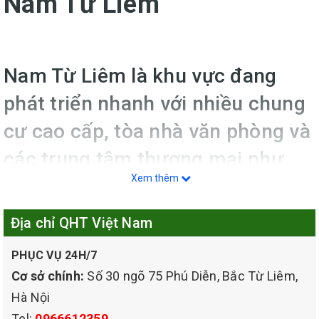
Nam Từ Liêm
Nam Từ Liêm là khu vực đang
phát triển nhanh với nhiều chung
cư cao cấp, tòa nhà văn phòng và
các trung tâm thương mại như
Xem thêm
The Garden, Keangnam,
Vinhomes... Kéo theo đó là nhu
Địa chỉ QHT Việt Nam
cầu
giặt thảm tại nhà, tại văn
PHỤC VỤ 24H/7
phòng ở quận Nam Từ Liêm
ngày
Cơ sở chính:
Số 30 ngõ 75 Phú Diễn, Bắc Từ Liêm,
càng lớn.
Hà Nội
Tel:
0966612359