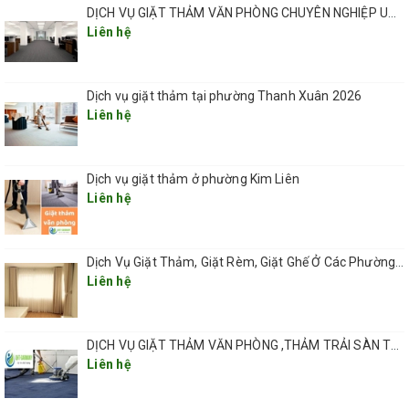
DỊCH VỤ GIẶT THẢM VĂN PHÒNG CHUYÊN NGHIỆP UY TÍN GIÁ RẺ(GIÁ TỪ 5K/ 1M2) TẠI HÀ NỘI
Liên hệ
Dịch vụ giặt thảm tại phường Thanh Xuân 2026
Liên hệ
Dịch vụ giặt thảm ở phường Kim Liên
Liên hệ
Dịch Vụ Giặt Thảm, Giặt Rèm, Giặt Ghế Ở Các Phường Hà Nội
Liên hệ
DỊCH VỤ GIẶT THẢM VĂN PHÒNG ,THẢM TRẢI SÀN TẠI HÀ NỘI CHUYÊN NGHIỆP UY TÍN GIÁ RẺ
Liên hệ