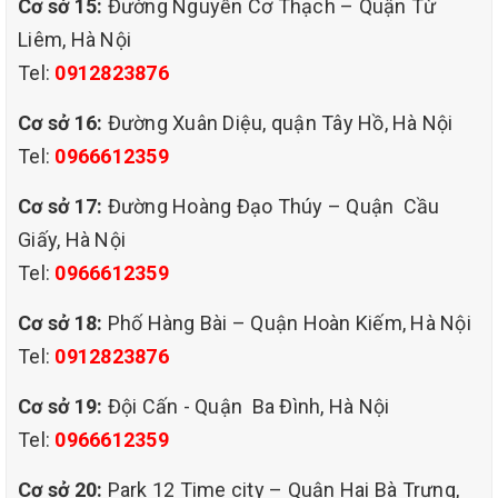
Cơ sở 15:
Đường Nguyễn Cơ Thạch – Quận Từ
Liêm, Hà Nội
Tel:
0912823876
Cơ sở 16:
Đường Xuân Diệu, quận Tây Hồ, Hà Nội
Công ty, doanh nghiệp
: Giặt thảm
Tel:
0966612359
văn phòng, phòng họp, hành lang
Cơ sở 17:
Đường Hoàng Đạo Thúy – Quận Cầu
Giấy, Hà Nội
Hộ gia đình
: Thảm phòng khách,
Tel:
0966612359
thảm trẻ em, thảm trang trí
Cơ sở 18:
Phố Hàng Bài – Quận Hoàn Kiếm, Hà Nội
Tel:
0912823876
Khách sạn – nhà nghỉ
: Giặt thảm
Cơ sở 19:
Đội Cấn - Quận Ba Đình, Hà Nội
sảnh, thảm phòng chờ
Tel:
0966612359
Cơ sở 20:
Park 12 Time city – Quận Hai Bà Trưng,