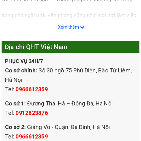
trọng cho ngôi nhà, văn phòng cũng như mọi nơi làm việc.
Xem thêm
Địa chỉ QHT Việt Nam
PHỤC VỤ 24H/7
Cơ sở chính:
Số 30 ngõ 75 Phú Diễn, Bắc Từ Liêm,
Hà Nội
Tel:
0966612359
Cơ sở 1:
Đường Thái Hà – Đống Đa, Hà Nội
Tel:
0912823876
Cơ sở 2:
Giảng Võ - Quận Ba Đình, Hà Nội
Tel:
0966612359