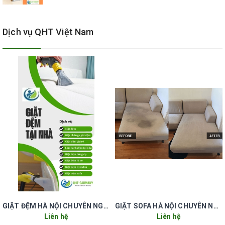
– Bước 2: Sử dụng máy hút bụi chuyên dụng hút sạch bụi
bẩn khô bám trên bề mặt thảm.
Dịch vụ QHT Việt Nam
– Bước 3: Kiểm tra chất liệu thảm, bề mặt sàn cũng như
hiện trạng bám bẩn để lựa hóa chất giặt cho phù hợp nhất.
– Bước 4: Phun đều một lượng hóa chất vừa đủ lên bề mặt
thảm rồi sử dụng máy chà thảm chuyên dụng chà trực tiếp
lên thảm.
– Bước 5: Sau khi hóa chất được thấm sâu làm tan vết bẩn,
sử dụng máy hút thảm chuyên dụng loại bỏ vết bẩn khỏi bề
mặt thảm.
– Bước 6: Tiến hành làm khô bằng quạt thổi chuyên dụng,
tránh mùi hôi do ẩm ướt kéo dài gây ra.
– Bước 7: Thao tác lại bước 4, 5, 6 với các vết bẩn cứng
GIẶT ĐỆM HÀ NỘI CHUYÊN NGHIỆP UY TÍN GIÁ RẺ
GIẶT SOFA HÀ NỘI CHUYÊN NGHIỆP UY TÍN GIÁ RẺ
Liên hệ
Liên hệ
đầu.