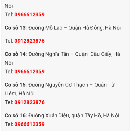
Nội
Tel:
0966612359
Cơ sở 13:
Đường Mỗ Lao – Quận Hà Đông, Hà Nội
Tel:
0912823876
Cơ sở 14:
Đường Nghĩa Tân – Quận Cầu Giấy, Hà
Nội
Tel:
0966612359
Cơ sở 15:
Đường Nguyễn Cơ Thạch – Quận Từ
Liêm, Hà Nội
giặt thảm chuyên nghiệp
tại quận đống đa hà nội,.
Tel:
0912823876
LỢI ÍCH KHI LỰA CHỌN DỊCH VỤ GIẶT THẢM CỦA QHT
Cơ sở 16:
Đường Xuân Diệu, quận Tây Hồ, Hà Nội
VIỆT NAM
Tel:
0966612359
– Cung cấp dịch vụ 24/7, không phân biệt ngày nghỉ, ngày