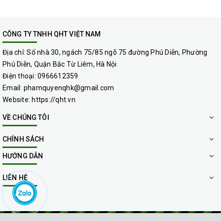
– Bước 8: Cuối cùng, di chuyển thảm đã được làm sạch và
khô hoàn toàn, di chuyển thảm về nơi đặt ban đầu.
CÔNG TY TNHH QHT VIỆT NAM
Địa chỉ:
Số nhà 30, ngách 75/85 ngõ 75 đường Phú Diễn, Phường
Phú Diễn, Quận Bắc Từ Liêm, Hà Nội
Điện thoại:
0966612359
Email:
phamquyenqhk@gmail.com
Website:
https://qht.vn
VỀ CHÚNG TÔI
CHÍNH SÁCH
HƯỚNG DẪN
LIÊN HỆ