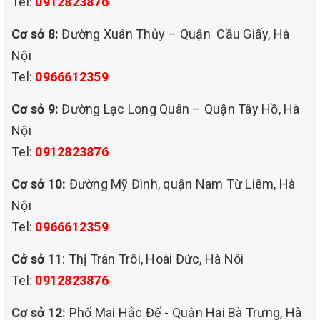
Tel:
0912823876
mạo mới. Luôn sáng đẹp do đó đảm bảo tính thẩm mỹ cho
căn nhà, văn phòng làm việc của bạn.
Cơ sở 8:
Đường Xuân Thủy – Quận Cầu Giấy, Hà
Nội
4.Giặt thảm thường xuyên sẽ kéo dài thời gian sử dụng.
Cũng như tiết kiệm một khoản chi phí khá lớn cho việc thay
Tel:
0966612359
thảm mới.
Cơ sỏ 9:
Đường Lạc Long Quân – Quận Tây Hồ, Hà
Nội
Tel:
0912823876
Cơ sở 10:
Đường Mỹ Đình, quận Nam Từ Liêm, Hà
Nội
Tel:
0966612359
Cở sở 11
: Thị Trân Trôi, Hoài Đức, Hà Nôi
Tel:
0912823876
Cơ sở 12:
Phố Mai Hắc Đế - Quận Hai Bà Trưng, Hà