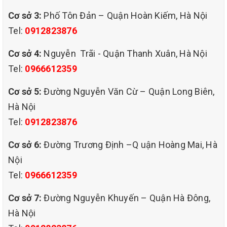
Cơ sở 3:
Phố Tôn Đản – Quận Hoàn Kiếm, Hà Nội
Tel:
0912823876
giặt thảm chuyên
nghiệp tại quận đống đa hà nội,
Cơ sở 4:
Nguyễn Trãi - Quận Thanh Xuân, Hà Nội
Tel:
0966612359
LỢI ÍCH CỦA VIỆC GIẶT THẢM THƯỜNG XUYÊN
Cơ sở 5:
Đường Nguyễn Văn Cừ – Quận Long Biên,
1.Dù hút bụi thường xuyên nhưng. Sau một thời gian sử
Hà Nội
dụng bạn cần phải giặt thảm để tẩy các vết bẩn. Diệt các vi
khuẩn nấm mốc bám ở thảm. Gặt thảm thường xuyên để
Tel:
0912823876
đảm bảo rằng thảm luôn sạch đẹp.
Cơ sở 6:
Đường Trương Định –Q uận Hoàng Mai, Hà
2.Vì thảm chải sàn chứa rất nhiều bụi đất, vi khuẩn, những
Nội
chất dễ gây dị ứng. Cho con người, nếu không giặt thảm
Tel:
0966612359
thường xuyên sẽ dễ gây ra ảnh hướng xấu. Đến sức khỏe
và gây bệnh tật cho người sử dụng.
Cơ sở 7:
Đường Nguyễn Khuyến – Quận Hà Đông,
Hà Nội
3.Thường xuyên giặt thảm sẽ mang đến cho bạn một diện