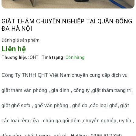
GIẶT THẢM CHUYÊN NGHIỆP TẠI QUÂN ĐỐNG
ĐA HÀ NỘI
Đánh giá sản phẩm
Liên hệ
Thương hiệu:
QHT
Tình trạng:
Còn hàng
Công Ty TNHH QHT Việt Nam chuyên cung cấp dịch vụ
giặt thảm văn phòng , gia đình , công ty ,giặt thảm trang trí,
giặt ghế sofa , ghế văn phòng , ghế da ,các loại ghế, giặt
các loại rèm cửa , chăn ga gối đệm ,chuyên nghiệp, uy tín ,
đảm bảo , chất lượng , giá rẻ . Hotline : 0966.612.359