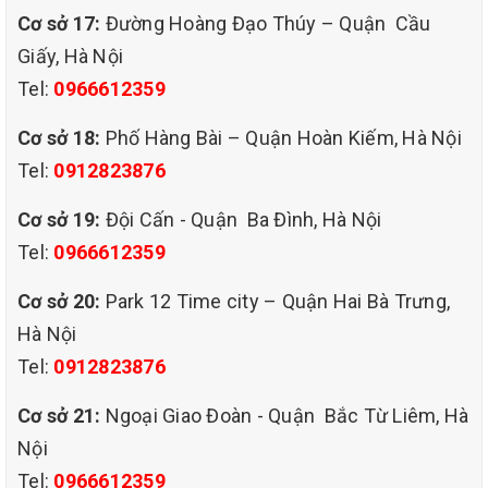
lễ.
Cơ sở 17:
Đường Hoàng Đạo Thúy – Quận Cầu
Giấy, Hà Nội
– Giá dịch vụ giặt thảm văn phòng, trải sàn, trang trí tại
Tel:
0966612359
QHT đều ngang bằng, thậm chí rẻ hơn các địa chỉ cùng
cung cấp dịch vụ.
Cơ sở 18:
Phố Hàng Bài – Quận Hoàn Kiếm, Hà Nội
Tel:
0912823876
– Đội ngũ nhân viên chuyên nghiệp, lâu năm yêu nghề,
hiểu rõ từng cách làm sạch hiệu quả với từng loại chất liệu
Cơ sở 19:
Đội Cấn - Quận Ba Đình, Hà Nội
thảm.
Tel:
0966612359
– Trang thiết bị dịch vụ giặt thảm văn phòng, tại cần thơ
Cơ sở 20:
Park 12 Time city – Quận Hai Bà Trưng,
hiện đại, chất lượng, làm sạch thảm dễ dàng ngay tại chỗ.
Hà Nội
– Hóa chất giặt thảm dùng an toàn, hiệu quả, không độc
Tel:
0912823876
hại, không ảnh hưởng đến con người và môi trường xung
quanh.
Cơ sở 21:
Ngoại Giao Đoàn - Quận Bắc Từ Liêm, Hà
Nội
– Sẵn sàng tư vấn một cách tận tình, chi tiết nhất để quý
Tel:
0966612359
khách có thể chọn được cho mình một dịch vụ phù hợp với