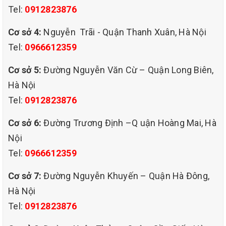
Tel:
0912823876
Cơ sở 4:
Nguyễn Trãi - Quận Thanh Xuân, Hà Nội
Tel:
0966612359
Cơ sở 5:
Đường Nguyễn Văn Cừ – Quận Long Biên,
Hà Nội
Tel:
0912823876
giặt thảm chuyên nghiệp
Cơ sở 6:
Đường Trương Định –Q uận Hoàng Mai, Hà
giá rẻ tại ô chợ dừa đống đa hà nội..
Nội
DỊCH VỤ GIẶT THẢM TẠI Ô CHỢ DỪA QUẬN ĐỐNG
Tel:
0966612359
ĐA CỦA QHT VIỆT NAM
Cơ sở 7:
Đường Nguyễn Khuyến – Quận Hà Đông,
QHT là đơn vị chuyên cung cấp dịch vụ giặt thảm,giặt thảm
Hà Nội
trang trí,thảm văn phòng,giặt ghế văn phòng, giặt ghế
Tel:
0912823876
sofa,các loại nghế ,chăn ga gối đệm, rèm cửa...vv
QHT luôn quan tâm đến việc thiết lập các mối quan hệ hợp