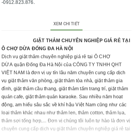
-0912.823.876.
XEM CHI TIẾT
GIẶT THẢM CHUYÊN NGHIỆP GIÁ RẺ TẠI
Ô CHỢ DỪA ĐỐNG ĐA HÀ NỘI
Dịch vụ giặt thảm chuyên nghiệp giá rẻ tại Ô CHỢ
DỪA quận Đống Đa Hà Nội của CÔNG TY TNHH QHT
VIỆT NAM là đơn vị uy tín lâu năm chuyên cung cấp dịch
vụ giặt thảm văn phòng, giặt thảm tòa nhà, giặt thảm gia
đình, giặt thảm cầu thang, giặt thảm tấm trang trí, giặt thảm
quán cafe, giặt thảm quán karaoke. Sau nhiều năm hoạt
động, am hiểu sâu sắc về khí hậu Việt Nam cũng như các
loại thảm khác nhau như thảm len, thảm cotton, thảm lụa,
thảm sợi tổng hợp,... Đơn vị chúng tôi luôn tự hào là đơn vị
chuyên cung cấp dịch vụ giặt thảm chuyên nghiệp giá rẻ tại