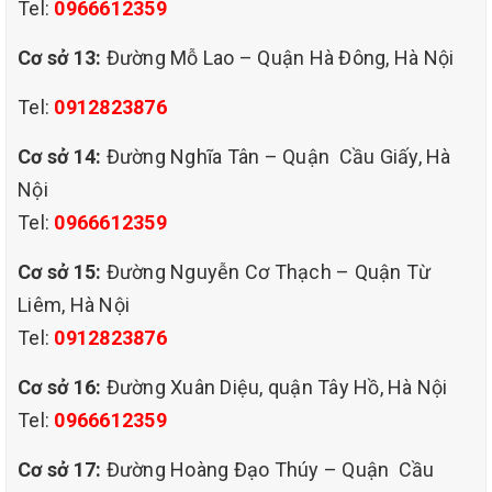
Tel:
0966612359
hiện đại cùng sự am hiểu về các loại thảm chúng tôi tin
tưởng sẽ làm hài lòng quý khách. Dịch vụ giặt thảm của
Cơ sở 13:
Đường Mỗ Lao – Quận Hà Đông, Hà Nội
chúng tôi đảm bảo phục vụ khách hàng nhanh chóng,
chuyên nghiệp với quy trình giặt thảm chuẩn.
Tel:
0912823876
- Nhanh chóng tiện lợi và giá rẻ nhất trên thịt trường.
Cơ sở 14:
Đường Nghĩa Tân – Quận Cầu Giấy, Hà
Nội
Tel:
0966612359
Cơ sở 15:
Đường Nguyễn Cơ Thạch – Quận Từ
Liêm, Hà Nội
Tel:
0912823876
Cơ sở 16:
Đường Xuân Diệu, quận Tây Hồ, Hà Nội
Tel:
0966612359
Cơ sở 17:
Đường Hoàng Đạo Thúy – Quận Cầu