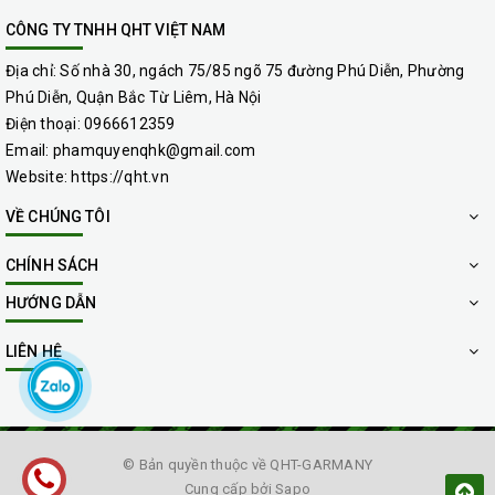
CÔNG TY TNHH QHT VIỆT NAM
Địa chỉ:
Số nhà 30, ngách 75/85 ngõ 75 đường Phú Diễn, Phường
Phú Diễn, Quận Bắc Từ Liêm, Hà Nội
Điện thoại:
0966612359
Email:
phamquyenqhk@gmail.com
Website:
https://qht.vn
VỀ CHÚNG TÔI
CHÍNH SÁCH
HƯỚNG DẪN
LIÊN HỆ
giặt thảm chuyên nghiệp
giá rẻ tại ô chợ dừa đống đa hà nội
© Bản quyền thuộc về
QHT-GARMANY
Cung cấp bởi
Sapo