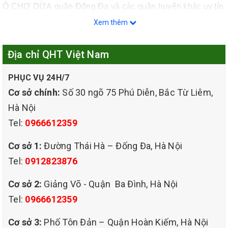
Ô CHỢ DỪA quận Đống Đa và các quận huyện khác uy tín
hàng đầu tại Hà Nội.
Xem thêm
Địa chỉ QHT Việt Nam
PHỤC VỤ 24H/7
Cơ sở chính:
Số 30 ngõ 75 Phú Diễn, Bắc Từ Liêm,
Hà Nội
Tel:
0966612359
Cơ sở 1:
Đường Thái Hà – Đống Đa, Hà Nội
Tel:
0912823876
Cơ sở 2:
Giảng Võ - Quận Ba Đình, Hà Nội
Tel:
0966612359
Cơ sở 3:
Phố Tôn Đản – Quận Hoàn Kiếm, Hà Nội