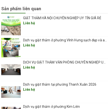
Sản phẩm liên quan
GIẶT THẢM HÀ NỘI CHUYÊN NGHIỆP UY TÍN GIÁ RẺ
Liên hệ
Dịch vụ giặt thảm ở phường Vĩnh Hưng sạch đẹp và an toàn 2026
Liên hệ
DỊCH VỤ GIẶT THẢM VĂN PHÒNG CHUYÊN NGHIỆP UY TÍN GIÁ RẺ(GIÁ TỪ 5K/ 1M2) TẠI HÀ NỘI
Liên hệ
Dịch vụ giặt thảm tại phường Thanh Xuân 2026
Liên hệ
Dịch vụ giặt thảm ở phường Kim Liên