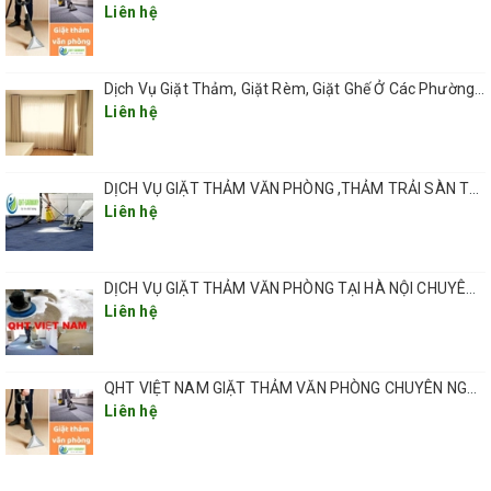
Liên hệ
Dịch Vụ Giặt Thảm, Giặt Rèm, Giặt Ghế Ở Các Phường Hà Nội
Liên hệ
DỊCH VỤ GIẶT THẢM VĂN PHÒNG ,THẢM TRẢI SÀN TẠI HÀ NỘI CHUYÊN NGHIỆP UY TÍN GIÁ RẺ
Liên hệ
DỊCH VỤ GIẶT THẢM VĂN PHÒNG TẠI HÀ NỘI CHUYÊN NGHIỆP CHẤT LƯỢNG
Liên hệ
giặt thảm chuyên nghiệp giá rẻ
tại ô chợ dừa đống đa hà nội.
QHT VIỆT NAM GIẶT THẢM VĂN PHÒNG CHUYÊN NGHIỆP TẠI HÀ NỘI
QUY TRÌNH GIẶT THẢM TẠI Ô CHỢ DỪA QUẬN ĐỐNG
Liên hệ
ĐA HÀ NỘI
Bước 1: Di chuyển các trang thiết bị và đặt biển báo hiệu
để có thể tạo được điều kiện thuận lợi nhất cho công việc.