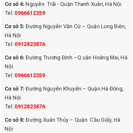
khách hàng hài lòng mới thu phí dịch vụ.
Cơ sở 4:
Nguyễn Trãi - Quận Thanh Xuân, Hà Nội
Tel:
0966612359
Cơ sở 5:
Đường Nguyễn Văn Cừ – Quận Long Biên,
Hà Nội
Tel:
0912823876
Cơ sở 6:
Đường Trương Định –Q uận Hoàng Mai, Hà
Nội
Tel:
0966612359
Cơ sở 7:
Đường Nguyễn Khuyến – Quận Hà Đông,
Hà Nội
Tel:
0912823876
giặt ghế sofa
Cơ sở 8:
Đường Xuân Thủy – Quận Cầu Giấy, Hà
giá rẻ tại quận long biên hà nội
Nội