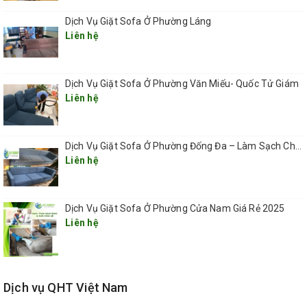
các chất bẩn và nước sau khi giặt bằng máy hút công nghiệp.
Dịch Vụ Giặt Sofa Ở Phường Láng
Liên hệ
Bước 6: Xử lý kỹ lại các vết ố chưa được làm sạch bằng dung dịch
đặc biệt. Để đảm bảo ghế được làm sạch hoàn toàn.
Bước 7: Sấy khô sofa bằng máy sấy công nghiệp sau khi giặt cho
Dịch Vụ Giặt Sofa Ở Phường Văn Miếu- Quốc Tử Giám
khách hàng.
Liên hệ
Dịch Vụ Giặt Sofa Ở Phường Đống Đa – Làm Sạch Chuyên Sâu, Tận Nơi, Nhanh Chóng 2025
Liên hệ
Dịch Vụ Giặt Sofa Ở Phường Cửa Nam Giá Rẻ 2025
Liên hệ
Dịch vụ QHT Việt Nam