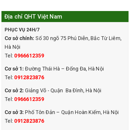
BIÊN đảm bảo giá rẻ, chất lượng tại đây là điều mà khách hàng
Địa chỉ QHT Việt Nam
đang tìm kiếm. Hôm nay CÔNG TY TNHH QHT VIỆT NAM sẽ giới
PHỤC VỤ 24H/7
thiệu đến dịch vụ giặt ghế sofa giá rẻ tại nhà của công ty chúng
Cơ sở chính:
Số 30 ngõ 75 Phú Diễn, Bắc Từ Liêm,
tôi. CÔNG TY TNHH QHT VIỆT NAM được thành hơn 10 năm là
Hà Nội
Tel:
0966612359
đơn vị chuyên cung cấp dịch vụ giặt ghế sofa giá rẻ tại quận
Cơ sở 1:
Đường Thái Hà – Đống Đa, Hà Nội
LONG BIÊN - GIÁ RẺ - CHẤT LƯƠNG - CHUYÊN NGHIỆP được
Tel:
0912823876
nhiều khách hàng ưu tiên sử dụng dịch vụ của chúng tôi khi có
Cơ sở 2:
Giảng Võ - Quận Ba Đình, Hà Nội
Tel:
0966612359
nhu cầu.Chúng tôi cam kết mang đến dịch vụ giặt ghế sofa giá
Cơ sở 3:
Phố Tôn Đản – Quận Hoàn Kiếm, Hà Nội
rẻ tại quận LONG BIÊN HÀ NỘI đảm bảo nhanh, sạch, giá rẻ
Tel:
0912823876