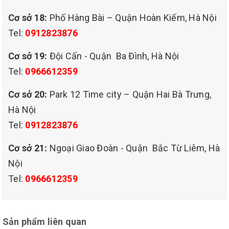
Cơ sở 18:
Phố Hàng Bài – Quận Hoàn Kiếm, Hà Nội
Tel:
0912823876
Cơ sở 19:
Đội Cấn - Quận Ba Đình, Hà Nội
Tel:
0966612359
giặt ghế sofa giá
Cơ sở 20:
Park 12 Time city – Quận Hai Bà Trưng,
rẻ tại quận long biên hà nội
Hà Nội
Tel:
0912823876
TẠI SAO NÊN GIẶT GHẾ SOFA THƯỜNG XUYÊN TẠI NHÀ
Ghế sofa sau một thời gian sử dụng bị bám nhiều các vết bẩn
Cơ sở 21:
Ngoại Giao Đoàn - Quận Bắc Từ Liêm, Hà
khác nhau, đây là một trong những môi trường mà khuẩn nấm ký
sinh ưa thích nhất. Vì thế việc giặt ghế sofa tại nhà thường xuyên
Nội
không chỉ đơn giản đem đến hiệu quả làm sạch mà còn loại trừ,
Tel:
0966612359
ngăn ngừa khuẩn nấm phát triển gây hại đến sức khỏe của con
người, mang đến một không gian sống và làm việc thoải mái nhất.
Việc giặt ghế sofa giá rẻ tại LONG BIÊN của công ty vệ sinh QHT
VIỆT NAM thường xuyên không chỉ loại bỏ hoàn toàn các vết bẩn
Sản phẩm liên quan