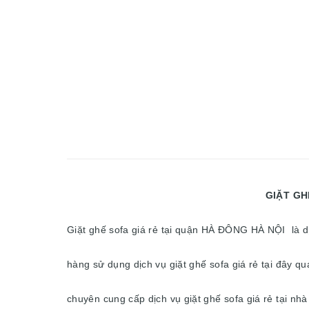
GIẶT GHẾ SOFA GIÁ RẺ TẠ
Giặt ghế sofa giá rẻ tại quận HÀ ĐÔNG HÀ NỘI l
hàng sử dụng dịch vụ giặt ghế sofa giá rẻ tại đây q
chuyên cung cấp dịch vụ giặt ghế sofa giá rẻ tại n