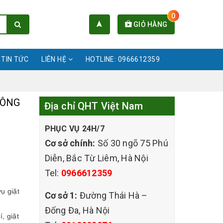
0
GIỎ HÀNG
TIN TỨC
LIÊN HỆ
HOTLINE: 0966612359
ĐÔNG
Địa chỉ QHT Việt Nam
PHỤC VỤ 24H/7
Cơ sở chính:
Số 30 ngõ 75 Phú
Diễn, Bắc Từ Liêm, Hà Nội
Tel:
0966612359
ụ giặt
Cơ sở 1:
Đường Thái Hà –
Đống Đa, Hà Nội
, giặt