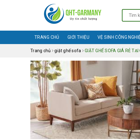
TRANG CHỦ
GIỚI THIỆU
VỆ SINH CÔNG NGHI
Trang chủ
giặt ghế sofa
GIẶT GHẾ SOFA GIÁ RẺ TẠ