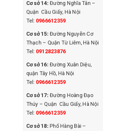
Cơ sở 14:
Đường Nghĩa Tân –
Quận Cầu Giấy, Hà Nội
ó nhiều
Tel:
0966612359
khách
 mọi
Cơ sở 15:
Đường Nguyễn Cơ
i Quận
Thạch – Quận Từ Liêm, Hà Nội
là lý do
Tel:
0912823876
 giặt
Cơ sở 16:
Đường Xuân Diệu,
quận Tây Hồ, Hà Nội
Tel:
0966612359
Cơ sở 17:
Đường Hoàng Đạo
Thúy – Quận Cầu Giấy, Hà Nội
Tel:
0966612359
Cơ sở 18:
Phố Hàng Bài –