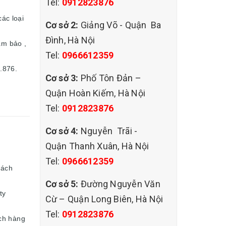
Tel:
0912823876
các loại
Cơ sở 2:
Giảng Võ - Quận Ba
Đình, Hà Nội
ảm bảo ,
Tel:
0966612359
3.876.
Cơ sở 3:
Phố Tôn Đản –
Quận Hoàn Kiếm, Hà Nội
Tel:
0912823876
Cơ sở 4:
Nguyễn Trãi -
Quận Thanh Xuân, Hà Nội
Tel:
0966612359
hách
Cơ sở 5:
Đường Nguyễn Văn
ty
Cừ – Quận Long Biên, Hà Nội
Tel:
0912823876
ách hàng