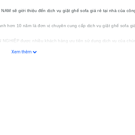
sẽ giới thiệu đến dịch vụ giặt ghế sofa giá rẻ tại nhà của công
hơn 10 năm là đơn vị chuyên cung cấp dịch vụ giặt ghế sofa giá 
HIỆP được nhiều khách hàng ưu tiên sử dụng dịch vụ của chúng
Xem thêm
t ghế sofa giá rẻ tại quận HÀ ĐÔNG HÀ NỘI đảm bảo nhanh, sạch, 