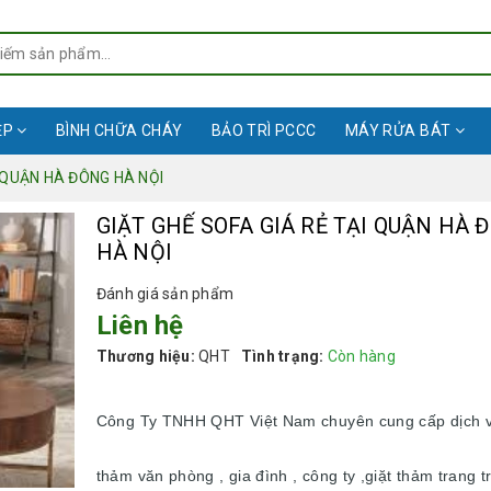
ỆP
BÌNH CHỮA CHÁY
BẢO TRÌ PCCC
MÁY RỬA BÁT
I QUẬN HÀ ĐÔNG HÀ NỘI
GIẶT GHẾ SOFA GIÁ RẺ TẠI QUẬN HÀ 
HÀ NỘI
Đánh giá sản phẩm
Liên hệ
Thương hiệu:
QHT
Tình trạng:
Còn hàng
Công Ty TNHH QHT Việt Nam chuyên cung cấp dịch v
thảm văn phòng , gia đình , công ty ,giặt thảm trang trí