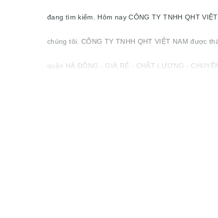
đang tìm kiếm. Hôm nay CÔNG TY TNHH QHT VIỆT NAM 
chúng tôi. CÔNG TY TNHH QHT VIỆT NAM được thành 
quận HÀ ĐÔNG - GIÁ RẺ - CHẤT LƯƠNG - CHUYÊN NG
có nhu cầu.Chúng tôi cam kết mang đến dịch vụ giặ
khách hàng hài lòng mới thu phí dịch vụ.