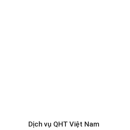
Bước 7: Sấy khô sofa bằng máy sấy công nghiệp sau 
Dịch vụ QHT Việt Nam