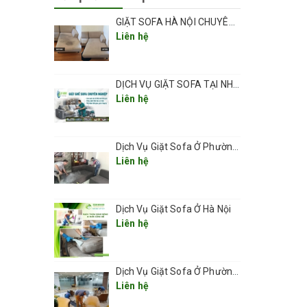
nấm ký
GIẶT SOFA HÀ NỘI CHUYÊN NGHIỆP UY TÍN GIÁ RẺ
loại trừ,
Liên hệ
mái nhất.
 vết bẩn
oại bỏ
DỊCH VỤ GIẶT SOFA TẠI NHÀ CHUYÊN NGHIỆP GIÁ RẺ UY TÍN TẠI HÀ NỘI
Liên hệ
ù hợp.
Dịch Vụ Giặt Sofa Ở Phường Thanh Xuân
Liên hệ
các
 giặt
Dịch Vụ Giặt Sofa Ở Hà Nội
Liên hệ
Dịch Vụ Giặt Sofa Ở Phường Kim Liên
nghiệp.
Liên hệ