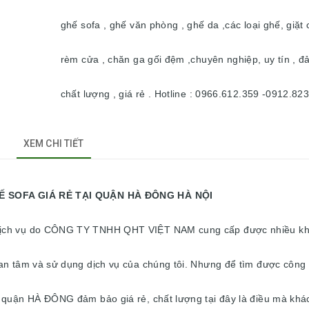
ghế sofa , ghế văn phòng , ghế da ,các loại ghế, giặt 
rèm cửa , chăn ga gối đệm ,chuyên nghiệp, uy tín , đ
chất lượng , giá rẻ . Hotline : 0966.612.359 -0912.82
XEM CHI TIẾT
I QUẬN HÀ ĐÔNG HÀ NỘI
à dịch vụ do CÔNG TY TNHH QHT VIỆT NAM cung cấp được nhiều k
uan tâm và sử dụng dịch vụ của chúng tôi. Nhưng để tìm được công 
hà quận HÀ ĐÔNG đảm bảo giá rẻ, chất lượng tại đây là điều mà kh