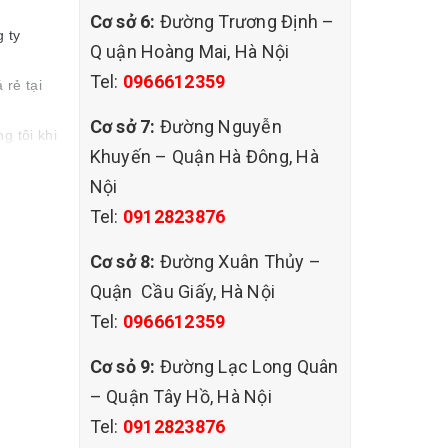
Cơ sở 6:
Đường Trương Định –
 ty
Q uận Hoàng Mai, Hà Nội
Tel:
0966612359
rẻ tại
Cơ sở 7:
Đường Nguyễn
 tôi khi
Khuyến – Quận Hà Đông, Hà
Nội
giá rẻ
Tel:
0912823876
Cơ sở 8:
Đường Xuân Thủy –
Quận Cầu Giấy, Hà Nội
Tel:
0966612359
Cơ sỏ 9:
Đường Lạc Long Quân
– Quận Tây Hồ, Hà Nội
Tel:
0912823876