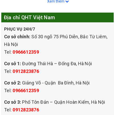
Xem thêm
Địa chỉ QHT Việt Nam
PHỤC VỤ 24H/7
Cơ sở chính:
Số 30 ngõ 75 Phú Diễn, Bắc Từ Liêm,
Hà Nội
Tel:
0966612359
Cơ sở 1:
Đường Thái Hà – Đống Đa, Hà Nội
Tel:
0912823876
Cơ sở 2:
Giảng Võ - Quận Ba Đình, Hà Nội
Tel:
0966612359
Sofa là một trong những đồ nội thất quen thuộc trong các gia đình
Cơ sở 3:
Phố Tôn Đản – Quận Hoàn Kiếm, Hà Nội
hiện nay, được ưa chuộng vì sự êm ái, thoải mái nhưng không
Tel:
0912823876
kém phần sang trọng, góp phần đem lại sự hài hòa cho không