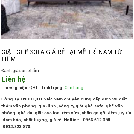
GIẶT GHẾ SOFA GIÁ RẺ TẠI MỄ TRÌ NAM TỪ
LIÊM
Đánh giá sản phẩm
Liên hệ
Thương hiệu:
QHT
Tình trạng:
Còn hàng
Công Ty TNHH QHT Việt Nam chuyên cung cấp dịch vụ giặt
thảm văn phòng ,gia đình ,công ty,giặt ghế sofa, ghế văn
phòng, ghế da, giặt các loại rèm cửa ,chăn ga gối đệm ,uy tín
,đảm bảo, chất lượng, giá rẻ. Hotline : 0966.612.359
-0912.823.876.