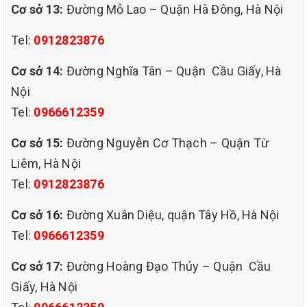
Áp dụng công nghệ hiện đại nhất trong quá trình thi công
Cơ sở 13:
Đường Mỗ Lao – Quận Hà Đông, Hà Nội
Dung dịch nhập khẩu từ Singapore an toàn, thân thiện với sức
khỏe người dùng, kể cả trẻ em
Tel:
0912823876
Độc quyền xông tinh dầu giúp thư giãn, đem hơi thở của thiên
nhiên vào không gian sống của bạn
Cơ sở 14:
Đường Nghĩa Tân – Quận Cầu Giấy, Hà
QHT Việt Nam luôn hướng đến xây dựng một quy trình phục vụ
Nội
khách hàng chuyên nghiệp, tận tâm và đạt chuẩn chất lượng.
Tel:
0966612359
Cùng tìm hiểu quy trình dịch vụ giặt ghế sofa tại nhà mà bạn sẽ
được trải nghiệm ngay sau đây!
Cơ sở 15:
Đường Nguyễn Cơ Thạch – Quận Từ
Liêm, Hà Nội
Tel:
0912823876
Cơ sở 16:
Đường Xuân Diệu, quận Tây Hồ, Hà Nội
Tel:
0966612359
Cơ sở 17:
Đường Hoàng Đạo Thúy – Quận Cầu
Giấy, Hà Nội