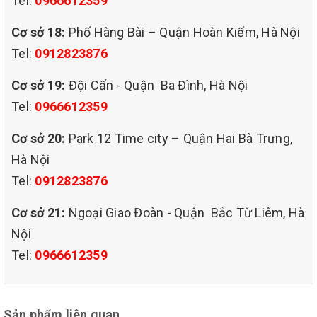
Tel:
0966612359
Cơ sở 18:
Phố Hàng Bài – Quận Hoàn Kiếm, Hà Nội
Tel:
0912823876
Cơ sở 19:
Đội Cấn - Quận Ba Đình, Hà Nội
Quy trình giặt ghế sofa sofa chất liệu vải, nỉ, nhung
Tel:
0966612359
Sau khi tiếp nhận yêu cầu sử dụng dịch vụ giặt ghế sofa giá rẻ tại
mỹ đình từ liêm, tư vấn viên sẽ hẹn lịch để cử đội ngũ thi công
Cơ sở 20:
Park 12 Time city – Quận Hai Bà Trưng,
đến tại nhà bạn và thực hiện quy trình làm sạch sofa theo 5 bước
Hà Nội
cơ bản nhất như sau:
Tel:
0912823876
Bước 1: Kiểm tra và chuẩn bị
Cơ sở 21:
Ngoại Giao Đoàn - Quận Bắc Từ Liêm, Hà
Sau khi chào hỏi, thợ thi công sẽ trao đổi với khách hàng và tiến
Nội
hành khảo sát chất liệu, tình hình sofa, định hướng cách giải
quyết vết bẩn.
Tel:
0966612359
Đồng thời sẽ có nhân viên chuẩn bị máy móc và dung dịch để sẵn
sàng thi công.
Sản phẩm liên quan