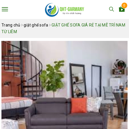
0
Toggle
navigation
Trang chủ
giặt ghế sofa
GIẶT GHẾ SOFA GIÁ RẺ TẠI MỄ TRÌ NAM
TỪ LIÊM