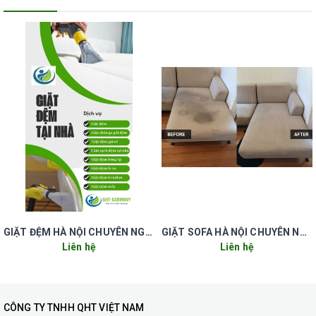
QHT Việt Nam triển khai thêm bước làm này trong quy trình giặt
sofa của mình.
Các loại tinh dầu sử dụng đều chiết xuất từ thiên nhiên như chanh
xả, quế, bạc hà,… được nhập trực tiếp từ viện Hàn Lâm Khoa Học
Xã Hội Việt Nam nên đảm bảo sự an toàn và chất lượng.
Với 6 bước của quy trình dịch vụ vệ sinh đệm tại nhà của QHT
Việt Nam đảm bảo chiếc đệm nhà bạn sẽ được “chăm sóc” một
cách chu đáo. Giúp bạn và gia đình có những giấc ngủ ngon hay
có thời gian thư giãn thoải mái trên chiếc đệm nhà mình!
QHT Việt Nam cam kết mức giá dịch vụ giặt đệm tại nhà giá rẻ
cũng như giá của các dịch vụ giặt sofa, rèm, thảm mà khách hàng
bỏ ra đều hoàn toàn XỨNG ĐÁNG với chất lượng mà quý khách
GIẶT ĐỆM HÀ NỘI CHUYÊN NGHIỆP UY TÍN GIÁ RẺ
GIẶT SOFA HÀ NỘI CHUYÊN NGHIỆP UY TÍN GIÁ RẺ
nhận được.
Liên hệ
Liên hệ
Lưu ý: Trên đây là các với từng chất liệu sofa và đặc thù vết bẩn,
chúng tôi sẽ có thêm các bước xử lý tỉ mỉ và cẩn thận nhất. Để
sau khi kết thúc, sofa nhà bạn sẽ được trả lại một diện mạo như
CÔNG TY TNHH QHT VIỆT NAM
mới.