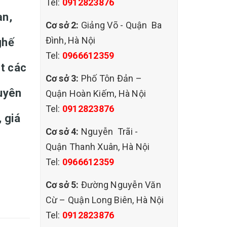
Tel:
0912823876
ạn,
Cơ sở 2:
Giảng Võ - Quận Ba
Đình, Hà Nội
ghế
Tel:
0966612359
ặt các
Cơ sở 3:
Phố Tôn Đản –
huyên
Quận Hoàn Kiếm, Hà Nội
Tel:
0912823876
, giá
Cơ sở 4:
Nguyễn Trãi -
Quận Thanh Xuân, Hà Nội
Tel:
0966612359
Cơ sở 5:
Đường Nguyễn Văn
Cừ – Quận Long Biên, Hà Nội
Tel:
0912823876