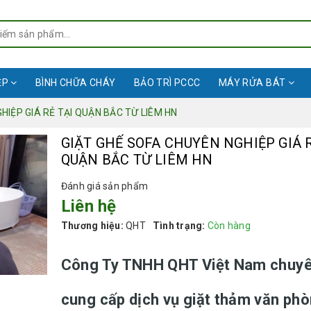
ỆP
BÌNH CHỮA CHÁY
BẢO TRÌ PCCC
MÁY RỬA BÁT
HIỆP GIÁ RẺ TẠI QUẬN BẮC TỪ LIÊM HN
GIẶT GHẾ SOFA CHUYÊN NGHIỆP GIÁ R
QUẬN BẮC TỪ LIÊM HN
Đánh giá sản phẩm
Liên hệ
Thương hiệu:
QHT
Tình trạng:
Còn hàng
Công Ty TNHH QHT Việt Nam chuy
cung cấp dịch vụ giặt thảm văn phò