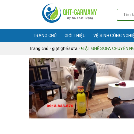
TRANG CHỦ
GIỚI THIỆU
VỆ SINH CÔNG NGHI
Trang chủ
giặt ghế sofa
GIẶT GHẾ SOFA CHUYÊN NG