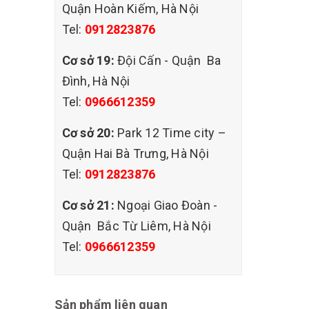
Quận Hoàn Kiếm, Hà Nội
ch vụ
Tel:
0912823876
chuyên
Cơ sở 19:
Đội Cấn - Quận Ba
Đình, Hà Nội
Tel:
0966612359
rên da
Cơ sở 20:
Park 12 Time city –
hệ ngay
Quận Hai Bà Trưng, Hà Nội
Tel:
0912823876
g đến
h hàng.
Cơ sở 21:
Ngoại Giao Đoàn -
Quận Bắc Từ Liêm, Hà Nội
Tel:
0966612359
Sản phẩm liên quan