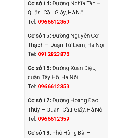
Cơ sở 14:
Đường Nghĩa Tân –
Quận Cầu Giấy, Hà Nội
ộ bền
Tel:
0966612359
ớp da
Cơ sở 15:
Đường Nguyễn Cơ
Thạch – Quận Từ Liêm, Hà Nội
Tel:
0912823876
 và ấm
Cơ sở 16:
Đường Xuân Diệu,
quận Tây Hồ, Hà Nội
Tel:
0966612359
ức khỏe
Cơ sở 17:
Đường Hoàng Đạo
Thúy – Quận Cầu Giấy, Hà Nội
Tel:
0966612359
húng
Cơ sở 18:
Phố Hàng Bài –