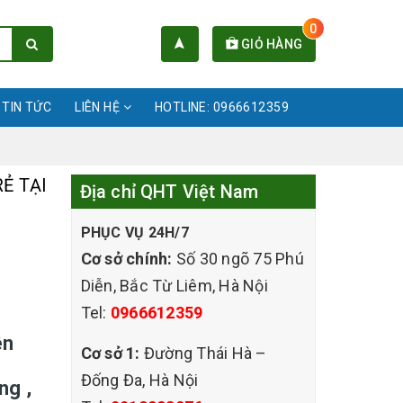
0
GIỎ HÀNG
TIN TỨC
LIÊN HỆ
HOTLINE: 0966612359
Ẻ TẠI
Địa chỉ QHT Việt Nam
PHỤC VỤ 24H/7
Cơ sở chính:
Số 30 ngõ 75 Phú
Diễn, Bắc Từ Liêm, Hà Nội
Tel:
0966612359
ên
Cơ sở 1:
Đường Thái Hà –
Đống Đa, Hà Nội
ng ,