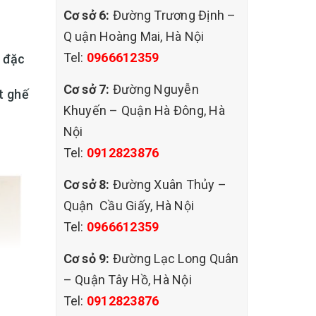
Cơ sở 6:
Đường Trương Định –
N
Q uận Hoàng Mai, Hà Nội
Tel:
0966612359
t đặc
Cơ sở 7:
Đường Nguyễn
t ghế
Khuyến – Quận Hà Đông, Hà
Nội
Tel:
0912823876
Cơ sở 8:
Đường Xuân Thủy –
Quận Cầu Giấy, Hà Nội
Tel:
0966612359
Cơ sỏ 9:
Đường Lạc Long Quân
– Quận Tây Hồ, Hà Nội
Tel:
0912823876