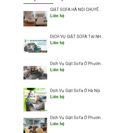
GIẶT SOFA HÀ NỘI CHUYÊN NGHIỆP UY TÍN GIÁ RẺ
Liên hệ
DỊCH VỤ GIẶT SOFA TẠI NHÀ CHUYÊN NGHIỆP GIÁ RẺ UY TÍN TẠI HÀ NỘI
Liên hệ
Dịch Vụ Giặt Sofa Ở Phường Thanh Xuân
Liên hệ
Dịch Vụ Giặt Sofa Ở Hà Nội
i nhà.
Liên hệ
ẩn khô
Dịch Vụ Giặt Sofa Ở Phường Kim Liên
Liên hệ