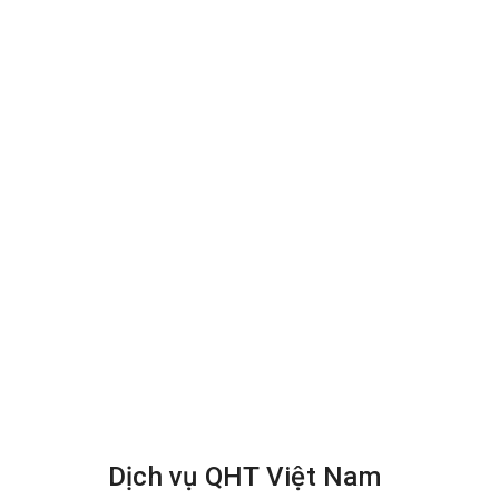
Bước 4:
Khử mùi sofa bằng hóa chất chuyê
Bước 5:
Làm sạch bề mặt của ghế bằng bải 
Bước 6:
Dùng máy đánh tay dọn sạch các v
Bước 7
: Sử dụng máy hút nước bẩn và bụi d
Bước 8:
Dùng quạt thổi gió công nghiệp để
Bước 9:
Dùng nước hoa mùi hương thiên nhi
Bước 10:
Bài trí lại đồ đạc cho khách hàng
Dịch vụ QHT Việt Nam