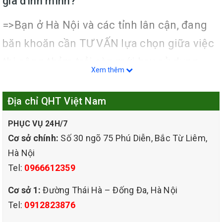
gia đình mình?
=>Bạn ở Hà Nội và các tỉnh lân cận, đang
băn khoăn cần TƯ VẤN lựa chọn giữa việc
thi công thảm trải sàn mới hay sử dụng
Xem thêm
dịch vụ giặt thảm văn phòng giá rẻ?
Địa chỉ QHT Việt Nam
QHT VIỆT NAM với năng lực kinh nghiệm
của mình, cùng đội ngũ thợ nhiều năm kinh
PHỤC VỤ 24H/7
Cơ sở chính:
Số 30 ngõ 75 Phú Diễn, Bắc Từ Liêm,
nghiệm trong lĩnh vực giặt thảm và Vệ sinh
Hà Nội
công nghiệp, máy móc hiện đại, chúng tôi
Tel:
0966612359
sẽ đem đến cho Khách hàng nhiều giải
Cơ sở 1:
Đường Thái Hà – Đống Đa, Hà Nội
pháp tốt nhất, với phương châm: dịch vụ
Tel:
0912823876
nhanh, tiết kiệm chi phí.