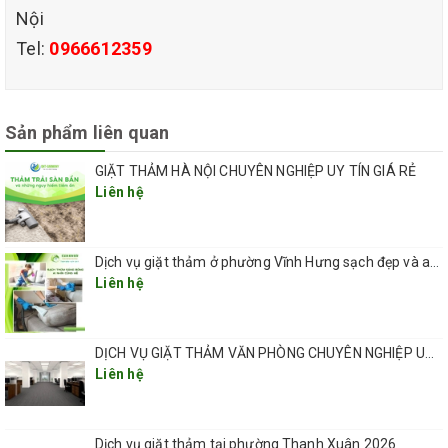
Nội
quý khách sạch hơn với hương thơm lưu lại
Tel:
0966612359
mà không làm ảnh hưởng chất lượng cũng
như màu sắc tấm thảm.
Sản phẩm liên quan
GIẶT THẢM HÀ NỘI CHUYÊN NGHIỆP UY TÍN GIÁ RẺ
Liên hệ
Dịch vụ giặt thảm ở phường Vĩnh Hưng sạch đẹp và an toàn 2026
Liên hệ
DỊCH VỤ GIẶT THẢM VĂN PHÒNG CHUYÊN NGHIỆP UY TÍN GIÁ RẺ(GIÁ TỪ 5K/ 1M2) TẠI HÀ NỘI
Liên hệ
Dịch vụ giặt thảm tại phường Thanh Xuân 2026