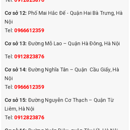
50x50cm dày khoảng 6 đến 8mm, chất liệu
Cơ sở 12:
Phố Mai Hắc Đế - Quận Hai Bà Trưng, Hà
được làm bằng sợi Polypropylene cùng với
Nội
lớp đế cao su hoặc bitum, bề mặt có thể là
Tel:
0966612359
thảm một màu hoặc trang trí họa tiết hoa
Cơ sở 13:
Đường Mỗ Lao – Quận Hà Đông, Hà Nội
văn, vân kẻ…Các tấm Thảm được lát xuống
Tel:
0912823876
dưới sàn bằng keo con chó hoặc keo sữa.
Cơ sở 14:
Đường Nghĩa Tân – Quận Cầu Giấy, Hà
Thảm tấm phù hợp với các văn phòng,
Nội
khách sạn, nhất là các văn phòng cao cấp,
Tel:
0966612359
với ưu điểm dễ thi công, tiết kiệm chi phí,
Cơ sở 15:
Đường Nguyễn Cơ Thạch – Quận Từ
mẫu mã đa dạng, dễ vận chuyển, vệ sinh dễ
Liêm, Hà Nội
dàng.
Tel:
0912823876
+ Thảm trải phòng khách