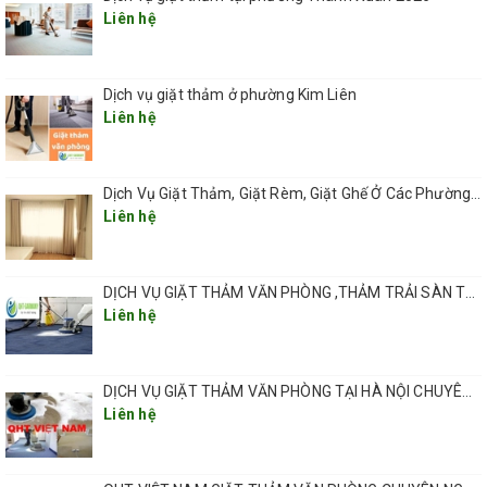
Liên hệ
Dịch vụ giặt thảm ở phường Kim Liên
Liên hệ
Dịch Vụ Giặt Thảm, Giặt Rèm, Giặt Ghế Ở Các Phường Hà Nội
Liên hệ
DỊCH VỤ GIẶT THẢM VĂN PHÒNG ,THẢM TRẢI SÀN TẠI HÀ NỘI CHUYÊN NGHIỆP UY TÍN GIÁ RẺ
Liên hệ
DỊCH VỤ GIẶT THẢM VĂN PHÒNG TẠI HÀ NỘI CHUYÊN NGHIỆP CHẤT LƯỢNG
Liên hệ