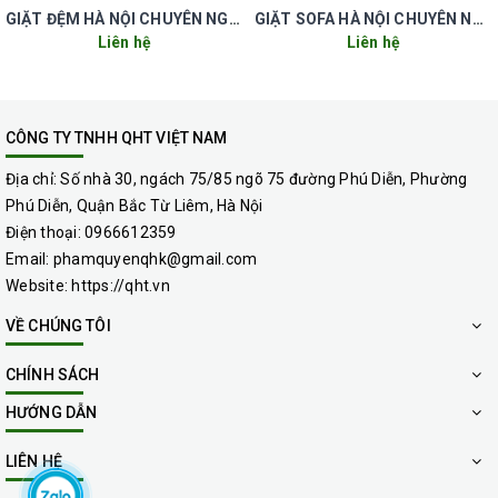
quản tốt, và một trong những nhược điểm
GIẶT ĐỆM HÀ NỘI CHUYÊN NGHIỆP UY TÍN GIÁ RẺ
GIẶT SOFA HÀ NỘI CHUYÊN NGHIỆP UY TÍN GIÁ RẺ
Liên hệ
Liên hệ
lớn nhất thường xuyên gặp phải là thảm dễ
bám bẩn, mùi hôi, ẩm mốc… điều này gây ra
CÔNG TY TNHH QHT VIỆT NAM
nhiều khó chịu cũng như giảm năng suất
Địa chỉ:
Số nhà 30, ngách 75/85 ngõ 75 đường Phú Diễn, Phường
khi làm việc.
Phú Diễn, Quận Bắc Từ Liêm, Hà Nội
Điện thoại:
0966612359
Để đảm bảo cho thảm luôn sạch sẽ và bền
Email:
phamquyenqhk@gmail.com
đẹp, Quý khách hàng nên tìm đến dịch vụ
Website:
https://qht.vn
giặt thảm văn phòng với những lợi ích như:
VỀ CHÚNG TÔI
CHÍNH SÁCH
+ Tiết kiệm thời gian và chi phí
: Nếu như lắp
HƯỚNG DẪN
đặt thảm mới bạn phải mất thời gian lựa
chọn thảm lắp đặt cũng như một khoản chi
LIÊN HỆ