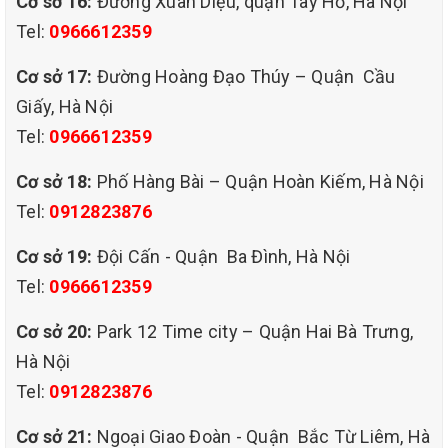
Cơ sở 16:
Đường Xuân Diệu, quận Tây Hồ, Hà Nội
Tel:
0966612359
Những tấm thảm trải phòng khách không
thể thiếu cùng với bộ ghế sofa tô điểm cho
Cơ sở 17:
Đường Hoàng Đạo Thúy – Quận Cầu
Giấy, Hà Nội
không gian nội thất gia đình bạn thêm
Tel:
0966612359
sang trọng. Thảm tấm phòng khách kích
thước thường là các tấm 2x3m, 3x4m,
Cơ sở 18:
Phố Hàng Bài – Quận Hoàn Kiếm, Hà Nội
Tel:
0912823876
3x5m, dày khoảng 8mm cho đến 1,5cm. Sợi
thảm được làm từ chất liệu sợi tổng hợp,
Cơ sở 19:
Đội Cấn - Quận Ba Đình, Hà Nội
Tel:
0966612359
sợi bông hay lông cừu, thảm có xuất xứ đa
dạng thường từ các nước như Trung Quốc,
Cơ sở 20:
Park 12 Time city – Quận Hai Bà Trưng,
Hà Nội
Thổ Nhĩ Kỳ, Bỉ…Dịch vụ giặt thảm tại nhà
Tel:
0912823876
chúng tôi với nhân viên có kinh nghiệm
Cơ sở 21:
Ngoại Giao Đoàn - Quận Bắc Từ Liêm, Hà
hóa chất nhập khẩu sẽ làm các tấm thảm