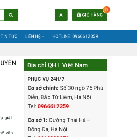
0
GIỎ HÀNG
TIN TỨC
LIÊN HỆ
HOTLINE: 0966612359
HUYÊN
Địa chỉ QHT Việt Nam
PHỤC VỤ 24H/7
Cơ sở chính:
Số 30 ngõ 75 Phú
Diễn, Bắc Từ Liêm, Hà Nội
Tel:
0966612359
ụ giặt
Cơ sở 1:
Đường Thái Hà –
Đống Đa, Hà Nội
ghế văn