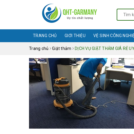
TRANG CHỦ
GIỚI THIỆU
VỆ SINH CÔNG NGHI
Trang chủ
Giặt thảm
DỊCH VỤ GIẶT THẢM GIÁ RẺ U