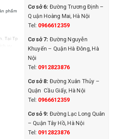
Cơ sở 6:
Đường Trương Định –
sản phẩm
Q uận Hoàng Mai, Hà Nội
Tel:
0966612359
Cơ sở 7:
Đường Nguyễn
h. Tại Tp
ịch vụ
Khuyến – Quận Hà Đông, Hà
HT luôn
Nội
Tel:
0912823876
Cơ sở 8:
Đường Xuân Thủy –
Quận Cầu Giấy, Hà Nội
Tel:
0966612359
Cơ sỏ 9:
Đường Lạc Long Quân
– Quận Tây Hồ, Hà Nội
Tel:
0912823876