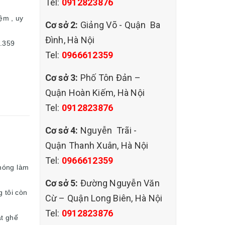
Tel:
0912823876
đệm , uy
Cơ sở 2:
Giảng Võ - Quận Ba
Đình, Hà Nội
2.359
Tel:
0966612359
Cơ sở 3:
Phố Tôn Đản –
Quận Hoàn Kiếm, Hà Nội
Tel:
0912823876
Cơ sở 4:
Nguyễn Trãi -
Quận Thanh Xuân, Hà Nội
Tel:
0966612359
chóng làm
Cơ sở 5:
Đường Nguyễn Văn
g tôi còn
Cừ – Quận Long Biên, Hà Nội
Tel:
0912823876
ặt ghế