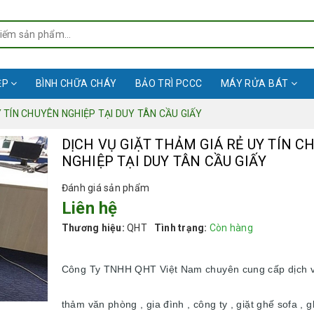
ỆP
BÌNH CHỮA CHÁY
BẢO TRÌ PCCC
MÁY RỬA BÁT
Y TÍN CHUYÊN NGHIỆP TẠI DUY TÂN CẦU GIẤY
DỊCH VỤ GIẶT THẢM GIÁ RẺ UY TÍN C
NGHIỆP TẠI DUY TÂN CẦU GIẤY
Đánh giá sản phẩm
Liên hệ
Thương hiệu:
QHT
Tình trạng:
Còn hàng
Công Ty TNHH QHT Việt Nam chuyên cung cấp dịch v
thảm văn phòng , gia đình , công ty , giặt ghế sofa , 