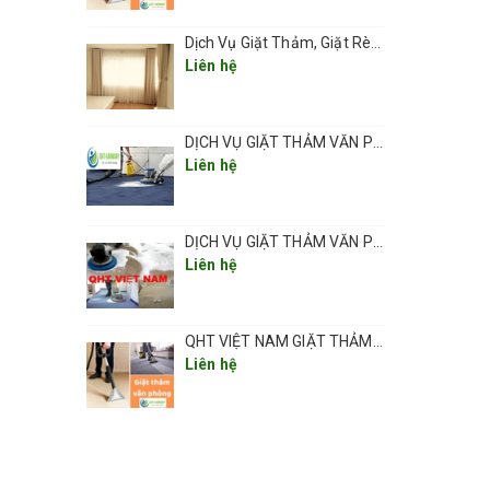
Dịch Vụ Giặt Thảm, Giặt Rèm, Giặt Ghế Ở Các Phường Hà Nội
Liên hệ
hể dùng
ặt thảm
DỊCH VỤ GIẶT THẢM VĂN PHÒNG ,THẢM TRẢI SÀN TẠI HÀ NỘI CHUYÊN NGHIỆP UY TÍN GIÁ RẺ
 độ cao,
Liên hệ
DỊCH VỤ GIẶT THẢM VĂN PHÒNG TẠI HÀ NỘI CHUYÊN NGHIỆP CHẤT LƯỢNG
g hóc
Liên hệ
o đó tiết
QHT VIỆT NAM GIẶT THẢM VĂN PHÒNG CHUYÊN NGHIỆP TẠI HÀ NỘI
Liên hệ
 bản, tỉ