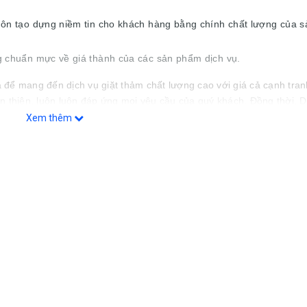
uôn tạo dựng niềm tin cho khách hàng bằng chính chất lượng của 
g chuẩn mực về giá thành của các sản phẩm dịch vụ.
 để mang đến dịch vụ giặt thảm chất lượng cao với giá cả cạnh tran
n thiện, luôn luôn đáp ứng mọi yêu cầu của quý khách. Đồng thời, D
iết bị chất lượng cao nhằm mang lại lợi ích tối đa cho quý khách. Q
Xem thêm
nhất.