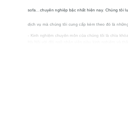
sofa…chuyên nghiệp bậc nhất hiện nay. Chúng tôi l
dịch vụ mà chúng tôi cung cấp kèm theo đó là nhữn
- Kinh nghiệm chuyên môn của chúng tôi là chìa khóa
Hà Nội với đội ngũ nhân viên giàu kinh nghiệm và thâ
giặt thảm của chúng tôi sử dụng các loại máy móc, th
luôn phục vụ khách hàng với chất lượng dịch vụ cao 