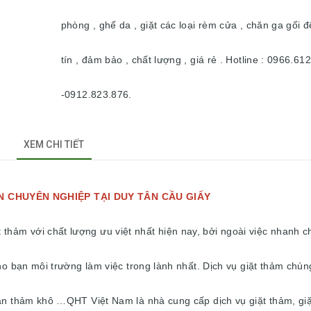
phòng , ghế da , giặt các loại rèm cửa , chăn ga gối 
tín , đảm bảo , chất lượng , giá rẻ . Hotline : 0966.61
-0912.823.876.
XEM CHI TIẾT
YÊN NGHIỆP TẠI DUY TÂN CẦU GIẤY
thảm với chất lượng ưu việt nhất hiện nay, bởi ngoài việc nhanh 
cho bạn môi trường làm việc trong lành nhất. Dịch vụ giặt thảm chún
gian thảm khô …QHT Việt Nam là nhà cung cấp dịch vụ giặt thảm, gi