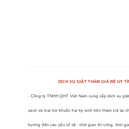
DỊCH VỤ GIẶT THẢM GIÁ RẺ UY TÍN CHU
- Công ty TNHH QHT Việt Nam cung cấp dịch vụ giặt 
sạch và loại trừ khuẩn hại ký sinh trên thảm trả lại 
hướng đến các yếu tố về : thời gian thi công, thời 