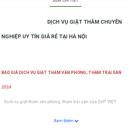
XEM CHI TIẾT
DỊCH VỤ GIẶT THẢM CHUYÊN
NGHIỆP UY TÍN GIÁ RẺ TẠI HÀ NỘI
BÁO GIÁ DỊCH VỤ GIẶT THẢM VĂN PHÒNG, THẢM TRẢI SÀN
2024
Dịch vụ giặt thảm văn phòng, thảm trải sàn của QHT VIỆT
NAM không còn xa lạ đối với như hộ gia đình, văn phòng, công
Xem thêm
ty, nhà hàng, khách sạn… Bởi thảm trải sàn được sử dụng vô