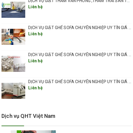
DỊCH VỤ GIẶT THẢM VĂN PHÒNG ,THẢM TRẢI SÀN TẠI HÀ NỘI CHUYÊN NGHIỆP UY TÍN GIÁ RẺ
chi tiết nhất.
Liên hệ
VÌ SAO NÊN VỆ SINH THẢM VĂN PHÒNG, THẢM TRẢI SÀN
THƯỜNG XUYÊN?
DỊCH VỤ GIẶT GHẾ SOFA CHUYÊN NGHIỆP UY TÍN GIÁ RẺ TẠI QUẬN LONG BIÊN
1. Kéo dài thời gian sử dụng thảm
Liên hệ
Thảm sử dụng được bao lâu phụ thuộc vào cách sử dụng thảm và
cách bảo dưỡng thảm của bạn tốt thế nào. Một tấm thảm được bảo
DỊCH VỤ GIẶT GHẾ SOFA CHUYÊN NGHIỆP UY TÍN GIÁ RẺ TẠI QUẬN HÀ ĐÔNG
dưỡng tốt có thể sử dụng từ 10-15 năm.
Liên hệ
2. Bảo vệ sức khỏe của gia đình, nhân viên
Thảm nếu chúng không được giữ sạch sẽ, chúng có thể chứa rất
DỊCH VỤ GIẶT GHẾ SOFA CHUYÊN NGHIỆP UY TÍN GIÁ RẺ TẠI QUẬN THANH XUÂN
nhiều hạt bụi bẩn không mong muốn cũng như những vi khuẩn nhỏ
Liên hệ
có thể bị mắc kẹt trong thảm của bạn. Thảm bẩn cũng là nơi sinh
sôi nảy nở của nấm mốc. Và việc này dẫn đến các vi khuẩn có thể
xâm nhập vào không khí thở, nơi chúng có thể gây ra các vấn đề về
hô hấp, phản ứng dị ứng và các vấn đề sức khỏe khác.
Dịch vụ QHT Việt Nam
Với việc vệ sinh thảm trải sàn, thảm văn phòng chuyên nghiệp có kỹ
thuật sẽ loại bỏ hoàn toàn các tác nhân gây dị ứng này để chúng