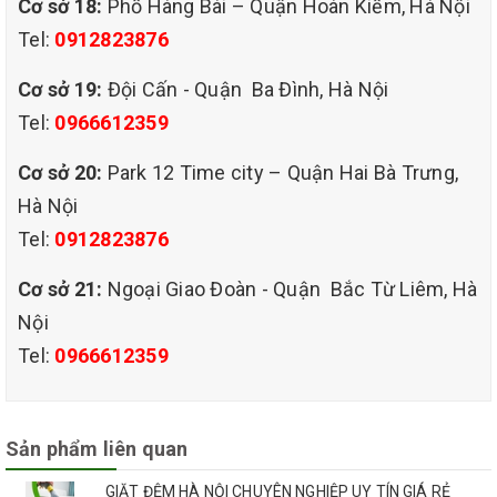
Cơ sở 18:
Phố Hàng Bài – Quận Hoàn Kiếm, Hà Nội
Tel:
0912823876
Cơ sở 19:
Đội Cấn - Quận Ba Đình, Hà Nội
Tel:
0966612359
Cơ sở 20:
Park 12 Time city – Quận Hai Bà Trưng,
Hà Nội
Tel:
0912823876
Cơ sở 21:
Ngoại Giao Đoàn - Quận Bắc Từ Liêm, Hà
Nội
Tel:
0966612359
Sản phẩm liên quan
GIẶT ĐỆM HÀ NỘI CHUYÊN NGHIỆP UY TÍN GIÁ RẺ