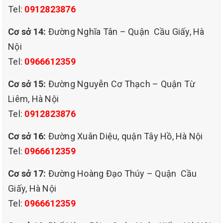
Tel:
0912823876
QHT VIỆT NAM luôn lắng nghe ý kiến đến từ khách hàng để hoàn
thiện chất lượng dịch vụ hơn nữa để có thể đáp ứng được những
Cơ sở 14:
Đường Nghĩa Tân – Quận Cầu Giấy, Hà
yêu cầu khắt khe nhất của quý khách hàng.
Nội
Tel:
0966612359
Cơ sở 15:
Đường Nguyễn Cơ Thạch – Quận Từ
Liêm, Hà Nội
Tel:
0912823876
Cơ sở 16:
Đường Xuân Diệu, quận Tây Hồ, Hà Nội
Tel:
0966612359
Cơ sở 17:
Đường Hoàng Đạo Thúy – Quận Cầu
Giấy, Hà Nội
Tel:
0966612359