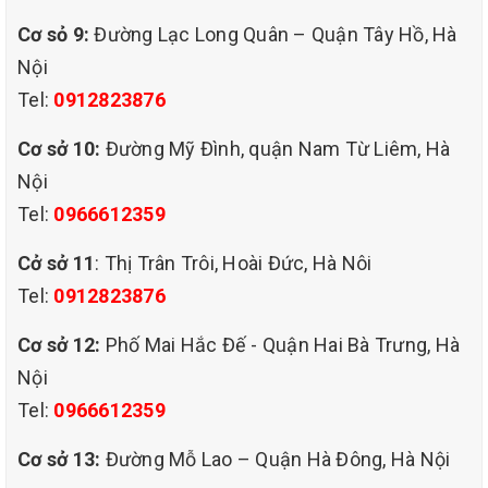
Cơ sỏ 9:
Đường Lạc Long Quân – Quận Tây Hồ, Hà
Nội
Tel:
0912823876
Cơ sở 10:
Đường Mỹ Đình, quận Nam Từ Liêm, Hà
Nội
Nhân viên QHT VIỆT NAM đang tiến
Tel:
0966612359
hành giặt thảm
Với bề dày kinh nghiệm hơn 10 năm trong ngành dịch vụ vệ sinh
Cở sở 11
: Thị Trân Trôi, Hoài Đức, Hà Nôi
công nghiệp, nhân viên tại CÔNG TY TNHH QHT VIỆT NAM luôn
Tel:
0912823876
được đào tạo chuyên sâu, nhiệt tình trong công việc, có đạo đức
trong nghề, thiết bị máy móc hiện đại.
Cơ sở 12:
Phố Mai Hắc Đế - Quận Hai Bà Trưng, Hà
Hiện nay dịch vụ vệ sinh QHT VIỆT NAM đã phục vụ dịch vụ giặt
Nội
thảm văn phòng, thảm trải sàn, thảm trang trí cho hàng chục ngàn
Tel:
0966612359
khách từ khách hàng cá nhân đến doanh nghiệp, được sự tin tưởng
sử dụng dịch vụ QHT VIỆT NAM không ngừng cố gắng hơn nữa để
Cơ sở 13:
Đường Mỗ Lao – Quận Hà Đông, Hà Nội
phục vụ được hoàn hảo và chuyên nghiệp nhất.