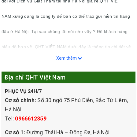
đối với Dịch Vụ Giặt Thảm tại nhà Hà Nội giá rẻ.QHT VIỆT
NAM xứng đáng là công ty để bạn có thể trao gửi niền tin hàng
đầu ở Hà Nội. Tại sao chúng tôi nói như vây ? Để khách hàng
hiểu dõ hơn về QHT VIỆT NAM dưới đây là thông tin chi tiết về
Xem thêm
những lĩnh vực làm sạch trong hơn 10 năm qua :Nói về Giặt
Địa chỉ QHT Việt Nam
thảm tại nhà trong đó có thảm văn phòng, thảm trải sàn, thảm
PHỤC VỤ 24H/7
cầu thang, thăm trang trí…Chúng tôi chuyên cung cấp dịch vụ
Cơ sở chính:
Số 30 ngõ 75 Phú Diễn, Bắc Từ Liêm,
khác như giặt các loại ghế sofa, ghế văn phòng,giặt rèm cửa
Hà Nội
Tel:
0966612359
,chăn ga ga gối đệm ….vvv
Cơ sở 1:
Đường Thái Hà – Đống Đa, Hà Nội