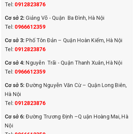
Tel:
0912823876
Cơ sở 2:
Giảng Võ - Quận Ba Đình, Hà Nội
Tel:
0966612359
Cơ sở 3:
Phố Tôn Đản – Quận Hoàn Kiếm, Hà Nội
Tel:
0912823876
Cơ sở 4:
Nguyễn Trãi - Quận Thanh Xuân, Hà Nội
Tel:
0966612359
Cơ sở 5:
Đường Nguyễn Văn Cừ – Quận Long Biên,
Hà Nội
Tel:
0912823876
dịch vụ giặt thảm chuyên
Cơ sở 6:
Đường Trương Định –Q uận Hoàng Mai, Hà
nghiệp giá rẻ tại quán sứ hoàn kiếm hà nội
Nội
THÔNG TIN VỀ GIẶT THẢM TẠI NHÀ HÀ NỘI CỦA QHT VIỆT