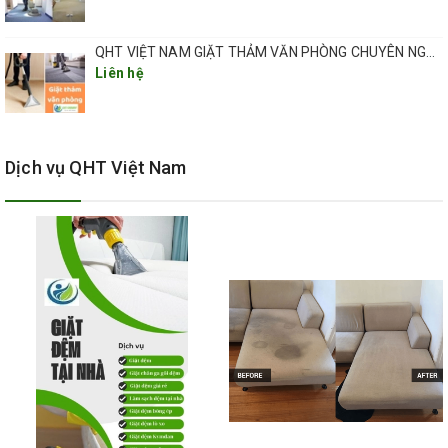
QHT VIỆT NAM GIẶT THẢM VĂN PHÒNG CHUYÊN NGHIỆP TẠI HÀ NỘI
Liên hệ
Dịch vụ QHT Việt Nam
dịch vụ giặt thảm chuyên
nghiệp giá rẻ tại quán sứ hoàn kiếm hà nội..
TẠI SAO NÊN SỬ DỤNG GIẶT THẢM TẠI NHÀ CỦA QHT VIỆT
NAM?
Với kinh nghiệm nhiều năm trong dịch vụ cung cấp, chúng tôi
được biết đến là nơi tạo uy tín và đánh giá cao về chất lượng cũng
như giá cả
Thảm mang lại góc độ thẩm mỹ cho không gian sống sang trọng