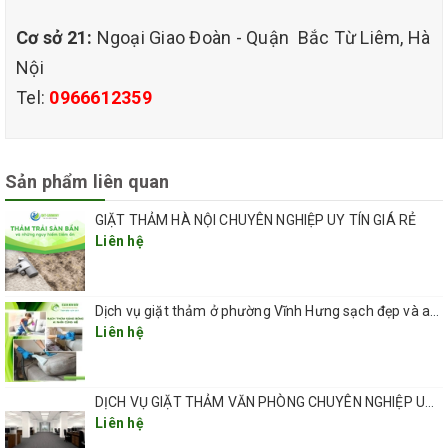
Cơ sở 21:
Ngoại Giao Đoàn - Quận Bắc Từ Liêm, Hà
Nội
dịch vụ giặt thảm chuyên
Tel:
0966612359
nghiệp giá rẻ tại quán sứ hoàn kiếm hà nội.
QUY TRÌNH DỊCH VỤ GIẶT THẢM CỦA QHT VIỆT NAM ÁP
DỤNG
Sản phẩm liên quan
– Di chuyển đồ, vật dụng để có không gian giặt.
GIẶT THẢM HÀ NỘI CHUYÊN NGHIỆP UY TÍN GIÁ RẺ
– Hút bụi trên thảm, kiểm tra các góc cạnh của thảm đã được dán
Liên hệ
chặt xuống sàn nhà chưa
– Xử lý các vết bẩn khó ra bằng hóa chất chuyên dụng dành riêng
Dịch vụ giặt thảm ở phường Vĩnh Hưng sạch đẹp và an toàn 2026
cho từng vết bẩn.
Liên hệ
– Thử hóa chất giặt thảm trước khi giặt, nếu thấy không có phản
ứng thì mới tiếp tục giặt
DỊCH VỤ GIẶT THẢM VĂN PHÒNG CHUYÊN NGHIỆP UY TÍN GIÁ RẺ(GIÁ TỪ 5K/ 1M2) TẠI HÀ NỘI
– Dùng bàn chải tay giặt các góc, chân tường và những nơi máy
Liên hệ
không đưa vào được.