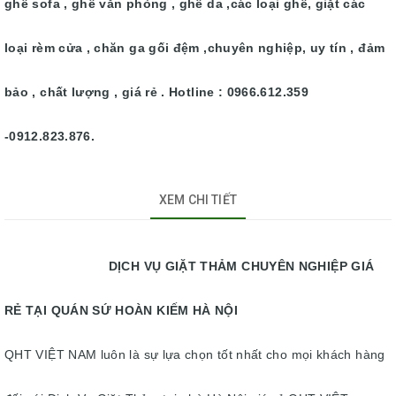
ghế sofa , ghế văn phòng , ghế da ,các loại ghế, giặt các
loại rèm cửa , chăn ga gối đệm ,chuyên nghiệp, uy tín , đảm
bảo , chất lượng , giá rẻ . Hotline : 0966.612.359
-0912.823.876.
XEM CHI TIẾT
DỊCH VỤ GIẶT THẢM CHUYÊN NGHIỆP GIÁ
RẺ TẠI QUÁN SỨ HOÀN KIẾM HÀ NỘI
QHT VIỆT NAM luôn là sự lựa chọn tốt nhất cho mọi khách hàng