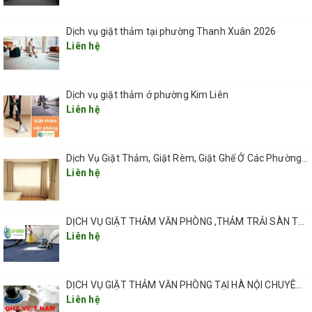
– Dùng máy giặt đánh đều trên bề mặt thảm sau đó dùng máy hút
Dịch vụ giặt thảm tại phường Thanh Xuân 2026
chuyên dụng hút sạch, loại bỏ chất bẩn trên bề mặt thảm.
Liên hệ
– Dùng quạt thổi để làm khô thảm sau khi giặt.
– Sắp xếp lại đồ về vị trí ban đầu.
Dịch vụ giặt thảm ở phường Kim Liên
Liên hệ
Dịch Vụ Giặt Thảm, Giặt Rèm, Giặt Ghế Ở Các Phường Hà Nội
Liên hệ
DỊCH VỤ GIẶT THẢM VĂN PHÒNG ,THẢM TRẢI SÀN TẠI HÀ NỘI CHUYÊN NGHIỆP UY TÍN GIÁ RẺ
Liên hệ
DỊCH VỤ GIẶT THẢM VĂN PHÒNG TẠI HÀ NỘI CHUYÊN NGHIỆP CHẤT LƯỢNG
Liên hệ