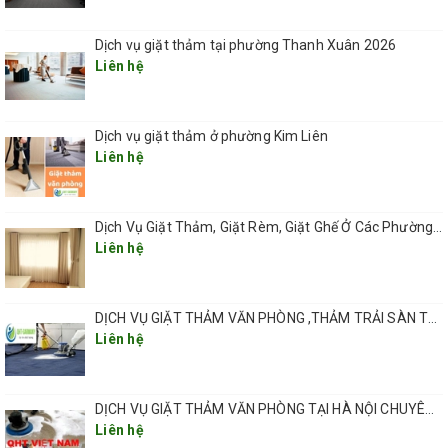
-Phun đều hoá chất lên bề mặt thảm và đánh tan vết bẩn bằng
máy đánh chuyên dùng.
Dịch vụ giặt thảm tại phường Thanh Xuân 2026
-Loại bỏ vết bẩn tích tụ trên thảm bằng máy hút chuyên dụng
Liên hệ
(máy hút đơn hoặc máy hút tích hợp).
-Thao tác lại các khu vực nhiểm bẩn nặng.
-Làm khô thảm bằng quạt thổi khô chuyên dùng.
Dịch vụ giặt thảm ở phường Kim Liên
-Kiểm tra kỹ lại thảm trước khi di chuyển vật dụng trở về trạng thái
Liên hệ
ban đầu (đảm bảo thảm khô hoàn toàn)
-Phun hoá chất diệt khuẩn nấm ký sinh và ngăn ngừa tái phát
(nếu cần).
Dịch Vụ Giặt Thảm, Giặt Rèm, Giặt Ghế Ở Các Phường Hà Nội
Liên hệ
DỊCH VỤ GIẶT THẢM VĂN PHÒNG ,THẢM TRẢI SÀN TẠI HÀ NỘI CHUYÊN NGHIỆP UY TÍN GIÁ RẺ
Liên hệ
DỊCH VỤ GIẶT THẢM VĂN PHÒNG TẠI HÀ NỘI CHUYÊN NGHIỆP CHẤT LƯỢNG
Liên hệ