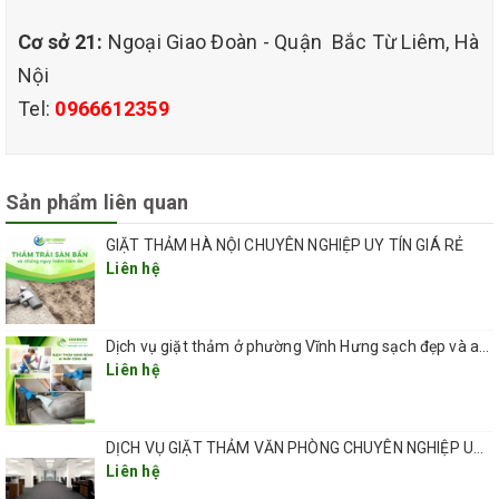
Cơ sở 21:
Ngoại Giao Đoàn - Quận Bắc Từ Liêm, Hà
Nội
Tel:
0966612359
Sản phẩm liên quan
GIẶT THẢM HÀ NỘI CHUYÊN NGHIỆP UY TÍN GIÁ RẺ
dịch vụ giặt thảm chuyên
Liên hệ
nghiệp giá rẻ tại nam từ liêm hà nội.
2/ Quy trình giặt thảm chuyên nghiệp của QHT VIỆT NAM
Quy trình giặt thảm tại Thành Phố Hà Nội do QHT VIỆT NAM cung
Dịch vụ giặt thảm ở phường Vĩnh Hưng sạch đẹp và an toàn 2026
cấp:
Liên hệ
-Hút bụi (nếu cần), chuẩn bị mặt bằng thi công. (kiểm tra kỹ tình
trạng nhiễm bẩn để áp dụng các loại hoá chất giặt thảm phù hợp)
DỊCH VỤ GIẶT THẢM VĂN PHÒNG CHUYÊN NGHIỆP UY TÍN GIÁ RẺ(GIÁ TỪ 5K/ 1M2) TẠI HÀ NỘI
-Kiểm tra chất liệu thảm cũng như tình trạng nhiễm bẩn của thảm
Liên hệ
để áp dụng các loại hoá chất phù hợp.