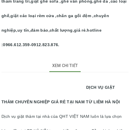
thảm trang trí,giặt ghế sofa ,ghế văn phòng,ghế da ,các loại
ghế,giặt các loại rèm cửa ,chăn ga gối đệm ,chuyên
nghiệp,uy tín,đảm bảo,chất lượng,giá rẻ.hotline
:0966.612.359-0912.823.876.
XEM CHI TIẾT
DỊCH VỤ GIẶT
THẢM CHUYÊN NGHIỆP GIÁ RẺ TẠI NAM TỪ LIÊM HÀ NỘI
Dịch vụ giặt thảm tại nhà của QHT VIỆT NAM luôn là lựa chọn