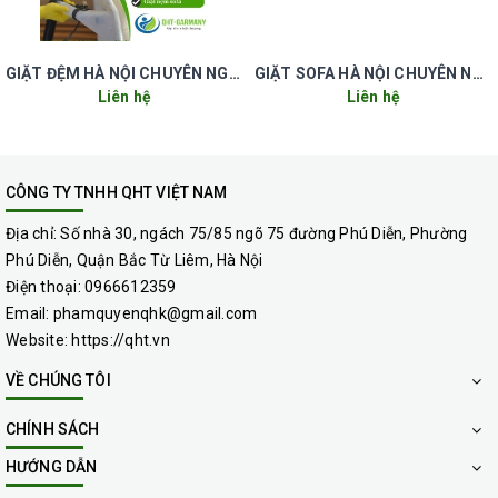
GIẶT ĐỆM HÀ NỘI CHUYÊN NGHIỆP UY TÍN GIÁ RẺ
GIẶT SOFA HÀ NỘI CHUYÊN NGHIỆP UY TÍN GIÁ RẺ
Liên hệ
Liên hệ
CÔNG TY TNHH QHT VIỆT NAM
dịch vụ giặt thảm chuyên
Địa chỉ:
Số nhà 30, ngách 75/85 ngõ 75 đường Phú Diễn, Phường
nghiệp giá rẻ tại nam từ liêm hà nội..
Phú Diễn, Quận Bắc Từ Liêm, Hà Nội
Câu hỏi thường gặp:
Điện thoại:
0966612359
1.Có giặt thảm tại nhà không?
Email:
phamquyenqhk@gmail.com
Website:
https://qht.vn
- Có, QHT VIỆT NAM chuyên cung cấp dịch vụ giặt thảm tại nhà,
giặt thảm văn phòng và nhận thảm trang trí về giặt
VỀ CHÚNG TÔI
2.Giặt thảm xong có mùi khó chịu không?
CHÍNH SÁCH
- Chúng tôi luôn sử dụng những dung dịch làm sạch gốc hữu cơ,
HƯỚNG DẪN
không gây mùi khó chịu và đặc biệt là có phun nước xả cho mùi