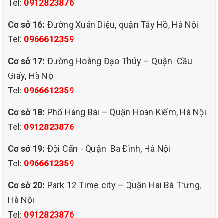
bụi hàng ngày thôi là chưa đủ mà cần phải giặt thảm thường
Tel:
0912823876
xuyên. Đây là điều quan tâm lớn nhất của người sử dụng thảm,
bởi việc giặt thảm không chỉ đòi hỏi những máy móc, hoá chất
Cơ sở 16:
Đường Xuân Diệu, quận Tây Hồ, Hà Nội
chuyên dụng mà còn đòi hỏi tính kỹ thuật lành nghề cao.
Tel:
0966612359
Chính vì vậy, việc tìm cho mình một nhà cung cấp dịch vụ giặt
Cơ sở 17:
Đường Hoàng Đạo Thúy – Quận Cầu
thảm chuyên nghiệp luôn là lựa chọn ưu tiên hàng đầu của người
dùng thảm.
Giấy, Hà Nội
Tel:
0966612359
Cơ sở 18:
Phố Hàng Bài – Quận Hoàn Kiếm, Hà Nội
Tel:
0912823876
Cơ sở 19:
Đội Cấn - Quận Ba Đình, Hà Nội
Tel:
0966612359
Cơ sở 20:
Park 12 Time city – Quận Hai Bà Trưng,
Hà Nội
Tel:
0912823876