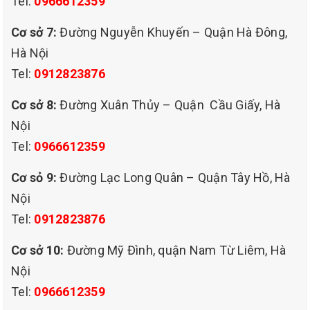
Tel:
0966612359
Cơ sở 7:
Đường Nguyễn Khuyến – Quận Hà Đông,
Hà Nội
Tel:
0912823876
Cơ sở 8:
Đường Xuân Thủy – Quận Cầu Giấy, Hà
Nội
Tel:
0966612359
Cơ sỏ 9:
Đường Lạc Long Quân – Quận Tây Hồ, Hà
dịch vụ giặt thảm chuyên
Nội
nghiệp giá rẻ tại nam từ liêm hà nội
Tel:
0912823876
1/ Vệ sinh thảm thường xuyên là rất quan trọng
Thảm trải sàn là vật dụng rất được ưa chuộng trong cuộc sống
Cơ sở 10:
Đường Mỹ Đình, quận Nam Từ Liêm, Hà
hiện đại ngày nay. Với đa dạng kiểu dáng, mẫu mã và chất liệu,
Nội
sản phẩm được dùng phổ biến trong các gia đình, văn phòng, nhà
Tel:
0966612359
hàng, khách sạn,.... với rất nhiều công dụng như: