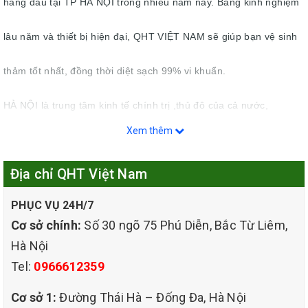
hàng đầu tại TP HÀ NỘI trong nhiều năm nay. Bằng kinh nghiệm
lâu năm và thiết bị hiện đại, QHT VIỆT NAM sẽ giúp bạn vệ sinh
thảm tốt nhất, đồng thời diệt sạch 99% vi khuẩn.
HÀ NỘI là trung tâm kinh tế chính trị ,thủ đô của cả nước,
Xem thêm
TP.HN cũng chính là nơi có nhu cầu sử dụng dịch vụ giặt thảm
Địa chỉ QHT Việt Nam
nhiều nhất hiện nay. Hiểu được điều này QHT VIỆT NAM đã cho
PHỤC VỤ 24H/7
ra mắt loại hình dịch vụ giặt thảm chuyên nghiệp ,chất lượng
Cơ sở chính:
Số 30 ngõ 75 Phú Diễn, Bắc Từ Liêm,
,giá rẻ, với phương châm phát triển dựa trên nền tảng chất lượng
Hà Nội
Tel:
0966612359
dịch vụ. Dịch vụ giặt thảm Thành phố Hà Nội do QHT VIỆT
Cơ sở 1:
Đường Thái Hà – Đống Đa, Hà Nội