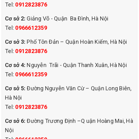
NAM cung cấp đã trở thành địa chỉ tin cậy mỗi khi khách hàng có
Tel:
0912823876
nhu cầu giặt thảm.
Cơ sở 2:
Giảng Võ - Quận Ba Đình, Hà Nội
Tel:
0966612359
Cơ sở 3:
Phố Tôn Đản – Quận Hoàn Kiếm, Hà Nội
Tel:
0912823876
Cơ sở 4:
Nguyễn Trãi - Quận Thanh Xuân, Hà Nội
Tel:
0966612359
Cơ sở 5:
Đường Nguyễn Văn Cừ – Quận Long Biên,
Hà Nội
Tel:
0912823876
Cơ sở 6:
Đường Trương Định –Q uận Hoàng Mai, Hà
Nội