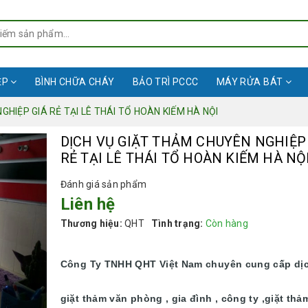
ỆP
BÌNH CHỮA CHÁY
BẢO TRÌ PCCC
MÁY RỬA BÁT
GHIỆP GIÁ RẺ TẠI LÊ THÁI TỔ HOÀN KIẾM HÀ NỘI
DỊCH VỤ GIẶT THẢM CHUYÊN NGHIỆP
RẺ TẠI LÊ THÁI TỔ HOÀN KIẾM HÀ NỘ
Đánh giá sản phẩm
Liên hệ
Thương hiệu:
QHT
Tình trạng:
Còn hàng
Công Ty TNHH QHT Việt Nam chuyên cung cấp dị
giặt thảm văn phòng , gia đình , công ty ,giặt thả