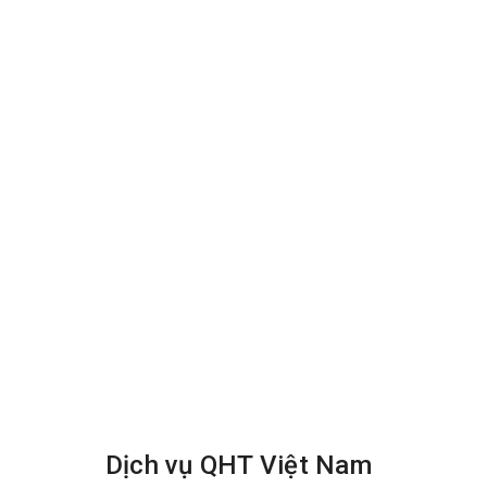
– Dùng bàn chải tay giặt các góc, chân tường và nh
– Dùng máy giặt đánh đều trên bề mặt thảm sau đó d
– Dùng quạt thổi để làm khô thảm sau khi giặt.
– Sắp xếp lại đồ về vị trí ban đầu.
Dịch vụ QHT Việt Nam