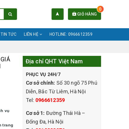
0
GIỎ HÀNG
TIN TỨC
LIÊN HỆ
HOTLINE: 0966612359
 GIÁ
Địa chỉ QHT Việt Nam
I
PHỤC VỤ 24H/7
Cơ sở chính:
Số 30 ngõ 75 Phú
Diễn, Bắc Từ Liêm, Hà Nội
Tel:
0966612359
ch vụ
Cơ sở 1:
Đường Thái Hà –
Đống Đa, Hà Nội
m trang