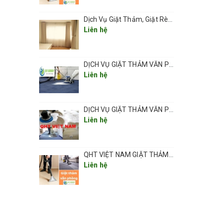
Dịch Vụ Giặt Thảm, Giặt Rèm, Giặt Ghế Ở Các Phường Hà Nội
ảm.
Liên hệ
DỊCH VỤ GIẶT THẢM VĂN PHÒNG ,THẢM TRẢI SÀN TẠI HÀ NỘI CHUYÊN NGHIỆP UY TÍN GIÁ RẺ
Liên hệ
DỊCH VỤ GIẶT THẢM VĂN PHÒNG TẠI HÀ NỘI CHUYÊN NGHIỆP CHẤT LƯỢNG
Liên hệ
QHT VIỆT NAM GIẶT THẢM VĂN PHÒNG CHUYÊN NGHIỆP TẠI HÀ NỘI
Liên hệ