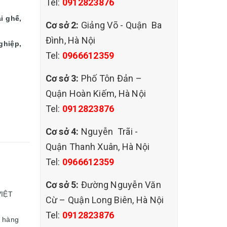
Tel:
0912823876
ại ghế,
Cơ sở 2:
Giảng Võ - Quận Ba
Đình, Hà Nội
ghiệp,
Tel:
0966612359
Cơ sở 3:
Phố Tôn Đản –
Quận Hoàn Kiếm, Hà Nội
Tel:
0912823876
Cơ sở 4:
Nguyễn Trãi -
Quận Thanh Xuân, Hà Nội
Tel:
0966612359
Cơ sở 5:
Đường Nguyễn Văn
VIỆT
Cừ – Quận Long Biên, Hà Nội
Tel:
0912823876
h hàng