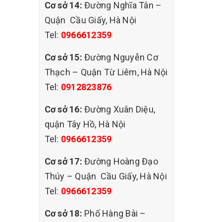
Cơ sở 14:
Đường Nghĩa Tân –
Quận Cầu Giấy, Hà Nội
Tel:
0966612359
iặt thảm
 tại hà
Cơ sở 15:
Đường Nguyễn Cơ
thảm nói
Thạch – Quận Từ Liêm, Hà Nội
úng tôi
Tel:
0912823876
yên
Cơ sở 16:
Đường Xuân Diệu,
i gian sử
quận Tây Hồ, Hà Nội
ng của
Tel:
0966612359
ọc tập
Cơ sở 17:
Đường Hoàng Đạo
Thúy – Quận Cầu Giấy, Hà Nội
iặt thảm
Tel:
0966612359
 tại hà
Cơ sở 18:
Phố Hàng Bài –
à nội số