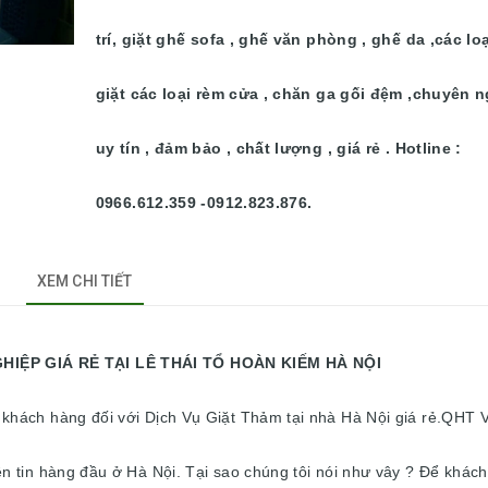
trí, giặt ghế sofa , ghế văn phòng , ghế da ,các lo
giặt các loại rèm cửa , chăn ga gối đệm ,chuyên n
uy tín , đảm bảo , chất lượng , giá rẻ . Hotline :
0966.612.359 -0912.823.876.
XEM CHI TIẾT
 RẺ TẠI LÊ THÁI TỔ HOÀN KIẾM HÀ NỘI
 khách hàng đối với Dịch Vụ Giặt Thảm tại nhà Hà Nội giá rẻ.QHT 
ền tin hàng đầu ở Hà Nội. Tại sao chúng tôi nói như vây ? Để khác