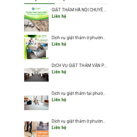
GIẶT THẢM HÀ NỘI CHUYÊN NGHIỆP UY TÍN GIÁ RẺ
Liên hệ
Dịch vụ giặt thảm ở phường Vĩnh Hưng sạch đẹp và an toàn 2026
Liên hệ
DỊCH VỤ GIẶT THẢM VĂN PHÒNG CHUYÊN NGHIỆP UY TÍN GIÁ RẺ(GIÁ TỪ 5K/ 1M2) TẠI HÀ NỘI
Liên hệ
Dịch vụ giặt thảm tại phường Thanh Xuân 2026
Liên hệ
Dịch vụ giặt thảm ở phường Kim Liên
Liên hệ