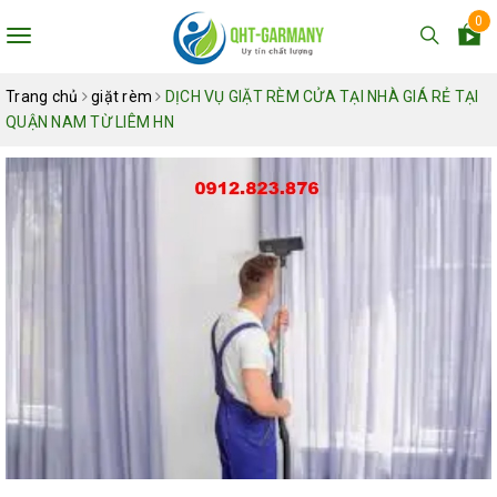
0
Toggle
navigation
Trang chủ
giặt rèm
DỊCH VỤ GIẶT RÈM CỬA TẠI NHÀ GIÁ RẺ TẠI
QUẬN NAM TỪ LIÊM HN