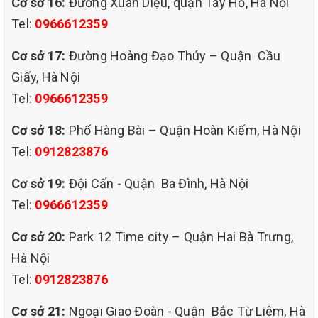
Cơ sở 16:
Đường Xuân Diệu, quận Tây Hồ, Hà Nội
- Chuẩn bị mặt bằng thi công: tiến hành che chắn
Tel:
0966612359
tường và vật dụng xung quanh khu vực giặt.
-Test thử hóa chất giặt xem có phù hợp với chất liệu
Cơ sở 17:
Đường Hoàng Đạo Thúy – Quận Cầu
vải không: thực hiện ở góc khuất.
Giấy, Hà Nội
- Hút bụi tổng thể rèm.
Tel:
0966612359
- Xử lý vết bẩn nặng nếu có: Việc này phải được thực
Cơ sở 18:
Phố Hàng Bài – Quận Hoàn Kiếm, Hà Nội
hiện 1 cách tỉ mỉ và cẩn thận để tránh làm vết bẩn lan
Tel:
0912823876
rộng hơn.
- Phun tổng thể hóa chất giặt.
Cơ sở 19:
Đội Cấn - Quận Ba Đình, Hà Nội
- Hút sạch bằng máy hút công công nghiệp.
Tel:
0966612359
- Bật quạt thổi để rèm khô tự nhiên. Lưu ý: không nên
Cơ sở 20:
Park 12 Time city – Quận Hai Bà Trưng,
sấy nhiệt để tránh là sơ cứng rèm cửa.
Hà Nội
- Vệ sinh khu vực giặt và trả đồ vật về vị trí cũ, bàn
Tel:
0912823876
giao cho khách hàng.
Cơ sở 21:
Ngoại Giao Đoàn - Quận Bắc Từ Liêm, Hà