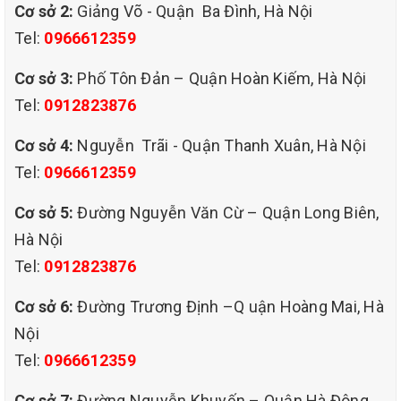
Cơ sở 2:
Giảng Võ - Quận Ba Đình, Hà Nội
Tel:
0966612359
Cơ sở 3:
Phố Tôn Đản – Quận Hoàn Kiếm, Hà Nội
Tel:
0912823876
Cơ sở 4:
Nguyễn Trãi - Quận Thanh Xuân, Hà Nội
Tel:
0966612359
Cơ sở 5:
Đường Nguyễn Văn Cừ – Quận Long Biên,
Hà Nội
Tel:
0912823876
Cơ sở 6:
Đường Trương Định –Q uận Hoàng Mai, Hà
Dịch vụ giặt rèm cửa tại nhà giá rẻ tại quận nam từ
Nội
liêm là gói dịch vụ mà chúng tôi cung cấp để đáp ứng
Tel:
0966612359
nhu cầu cần giặt rèm cửa cho khách hàng tại quận
Cơ sở 7:
Đường Nguyễn Khuyến – Quận Hà Đông,