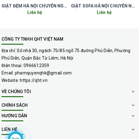
GIẶT ĐỆM HÀ NỘI CHUYÊN NGHIỆP UY TÍN GIÁ RẺ
GIẶT SOFA HÀ NỘI CHUYÊN NGHIỆP UY TÍN GIÁ RẺ
Liên hệ
Liên hệ
CÔNG TY TNHH QHT VIỆT NAM
Địa chỉ:
Số nhà 30, ngách 75/85 ngõ 75 đường Phú Diễn, Phường
Phú Diễn, Quận Bắc Từ Liêm, Hà Nội
Điện thoại:
0966612359
Email:
phamquyenqhk@gmail.com
Website:
https://qht.vn
VỀ CHÚNG TÔI
Đơn giá dịch vụ giặt rèm cửa của QHT Việt
CHÍNH SÁCH
Nam:
HƯỚNG DẪN
+ Giặt phun hút thủ công tại nhà: 250.000 Vnđ / 1 Bộ.
LIÊN HỆ
+ Giặt chuyên dụng bằng máy giặt công nghiệp không