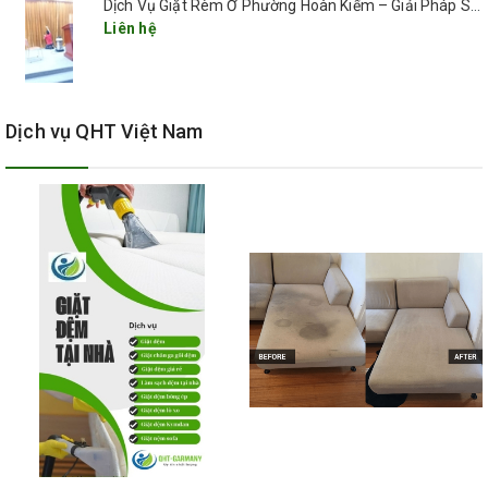
Dịch Vụ Giặt Rèm Ở Phường Hoàn Kiếm – Giải Pháp Sạch Sâu, Nhanh Gọn, Giá Tốt 2025
việc này phải giặt đủ 3 chế độ ngâm – giặt – xả.
Liên hệ
- Treo lên giá phơi và cho quạt công nghiệp thổi tự
nhiên để làm khô rèm.
- Ủi nếu khách có yêu cầu, xếp cẩn thận cho vào túi
Dịch vụ QHT Việt Nam
sạch và cân khối lượng.
- Treo lại rèm cho khách: việc này cần phải bảo đảm
treo đúng vị trí như ban đầu của mỗi bộ.