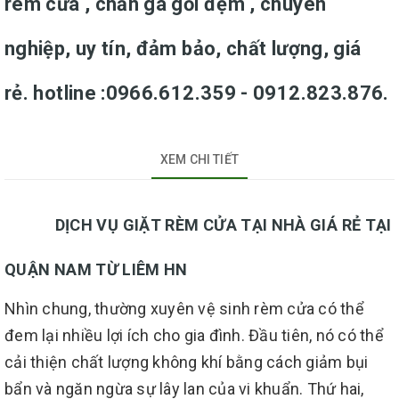
rèm cửa , chăn ga gối đệm , chuyên
nghiệp, uy tín, đảm bảo, chất lượng, giá
rẻ. hotline :0966.612.359 - 0912.823.876.
XEM CHI TIẾT
DỊCH VỤ GIẶT RÈM CỬA TẠI NHÀ GIÁ RẺ TẠI
QUẬN NAM TỪ LIÊM HN
Nhìn chung, thường xuyên vệ sinh rèm cửa có thể
đem lại nhiều lợi ích cho gia đình. Đầu tiên, nó có thể
cải thiện chất lượng không khí bằng cách giảm bụi
bẩn và ngăn ngừa sự lây lan của vi khuẩn. Thứ hai,