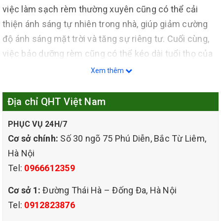
việc làm sạch rèm thường xuyên cũng có thể cải
thiện ánh sáng tự nhiên trong nhà, giúp giảm cường
độ ánh sáng mặt trời và tăng sự riêng tư. Cuối cùng,
việc bảo dưỡng rèm cũng có thể kéo dài tuổi thọ của
chúng. Vì vậy, đảm bảo rằng rèm cửa của bạn được
Xem thêm
làm sạch đều đặn sẽ không chỉ làm cho nó trông tốt
hơn mà còn mang lại nhiều lợi ích cho sức khỏe và sự
Địa chỉ QHT Việt Nam
thoải mái của gia đình.
PHỤC VỤ 24H/7
Cơ sở chính:
Số 30 ngõ 75 Phú Diễn, Bắc Từ Liêm,
Hà Nội
Tel:
0966612359
Cơ sở 1:
Đường Thái Hà – Đống Đa, Hà Nội
Tel:
0912823876