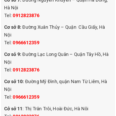
nam từ liêm. Cũng như việc giặt ghế sofa hay giặt
Hà Nội
đệm kymdan; thì có nhiều khách hàng còn chưa hiểu
Tel:
0912823876
rõ lắm về quy trình và phương pháp của việc giặt rèm
cửa. Nên trong bài viết này, chúng tôi xin được trình
Cơ sở 8:
Đường Xuân Thủy – Quận Cầu Giấy, Hà
bày để quý khách hàng hiểu rõ hơn về gói dịch vụ này.
Nội
Tel:
0966612359
Cơ sỏ 9:
Đường Lạc Long Quân – Quận Tây Hồ, Hà
Nội
Tel:
0912823876
Cơ sở 10:
Đường Mỹ Đình, quận Nam Từ Liêm, Hà
Nội
Tel:
0966612359
Cở sở 11
: Thị Trân Trôi, Hoài Đức, Hà Nôi