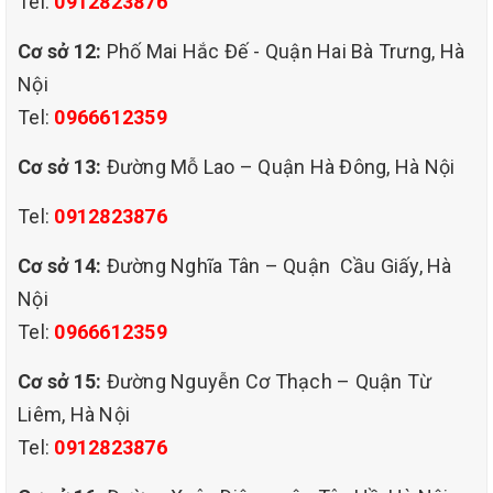
Tel:
0912823876
Cơ sở 12:
Phố Mai Hắc Đế - Quận Hai Bà Trưng, Hà
Nội
Tel:
0966612359
Cơ sở 13:
Đường Mỗ Lao – Quận Hà Đông, Hà Nội
Tel:
0912823876
Các cách giặt rèm cửa của QHT Việt Nam:
Giặt phun hút thủ công tại chỗ.
Cơ sở 14:
Đường Nghĩa Tân – Quận Cầu Giấy, Hà
Quy trình giặt rèm cửa bằng phương pháp giặt phun
Nội
hút thủ công tại chỗ:
Tel:
0966612359
Phương pháp giặt rèm cửa bằng phương pháp phun
Cơ sở 15:
Đường Nguyễn Cơ Thạch – Quận Từ
hút tại chỗ thì chúng tại không cần tháo rèm ra khỏi vị
Liêm, Hà Nội
trí của nó. Nên quy trình của nó được thực hiện như
Tel:
0912823876
sau: