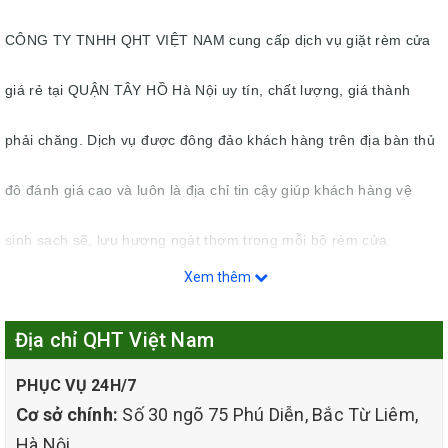
CÔNG TY TNHH QHT VIỆT NAM cung cấp dịch vụ giặt rèm cửa
giá rẻ tại QUẬN TÂY HỒ Hà Nội uy tín, chất lượng, giá thành
phải chăng. Dịch vụ được đông đảo khách hàng trên địa bàn thủ
đô đánh giá cao và luôn là địa chỉ tin cậy giúp khách hàng vệ
sinh sạch sẽ, lưu hương ngát thơm trong mỗi bộ rèm cửa.
Xem thêm
Những ngôi nhà hiện đại ngày nay hay những văn phòng, cơ
quan, rèm cửa là một phần thiết kế vô cùng quan trọng giúp tôn
lên vẻ đẹp sang trọng, sự hài hòa, mềm mại và duyên dáng. Hơn
Địa chỉ QHT Việt Nam
nữa, rèm cửa còn có tác dụng ngăn chặn bụi bẩn từ bên ngoài
bay vào phòng một cách hiệu quả.
PHỤC VỤ 24H/7
Để giữ cho rèm cửa luôn được sạch đẹp như mới thì theo lời
Cơ sở chính:
Số 30 ngõ 75 Phú Diễn, Bắc Từ Liêm,
khuyên của các chuyên gia nên giặt rèm cửa, giặt màn cửa theo
định kỳ từ 6 đến 12 tháng/1 lần hoặc khi phát hiện rèm bị bẩn,
Hà Nội