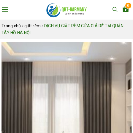
0
Toggle
navigation
Trang chủ
giặt rèm
DỊCH VỤ GIẶT RÈM CỬA GIÁ RẺ TẠI QUẬN
TÂY HỒ HÀ NỘI