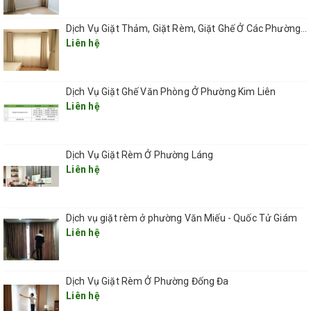
– Áp dụng phương pháp giặt tay đối với loại rèm được làm từ chất
Dịch Vụ Giặt Thảm, Giặt Rèm, Giặt Ghế Ở Các Phường Hà Nội
liệu vải mỏng như vải voan, vải sheer.
Liên hệ
– Trong quá trình giặt rèm của QHT VIỆT NAM có sự kết hợp
hoàn hảo giữa hóa chất chuyên dụng có lợi cho rèm và hóa chất
Dịch Vụ Giặt Ghế Văn Phòng Ở Phường Kim Liên
khử mùi hôi, diệt khuẩn. Việc này vừa có tác dụng làm cho rèm
Liên hệ
sạch đẹp lại luôn thơm tho và có lợi cho sức khỏe người dùng.
Bước 4: Vệ sinh, gia cố lại thanh treo
– Nhân viên sẽ sử dụng máy hút bụi hoặc khăn ẩm để vệ sinh
Dịch Vụ Giặt Rèm Ở Phường Láng
sạch sẽ các thanh treo rèm trong nhà của bạn.
Liên hệ
– Tiến hành lắp đặt, cố định lại thanh treo một cách tốt nhất
Bước 5: Lắp đặt rèm cửa vào đúng vị trí như ban đầu
Dịch vụ giặt rèm ở phường Văn Miếu - Quốc Tử Giám
Lắp đặt, cân chỉnh rèm cửa theo đúng vị trí ban đầu
Liên hệ
Bước 6: Bàn giao và nghiệm thu công việc
Sau khi mọi việc đã được hoàn thiện, chúng tôi sẽ tiến hành bàn
Dịch Vụ Giặt Rèm Ở Phường Đống Đa
giao lại cho khách hàng. Khách hàng hài lòng với dịch vụ, vui lòng
Liên hệ
thanh toán chi phí như theo thỏa thuận.