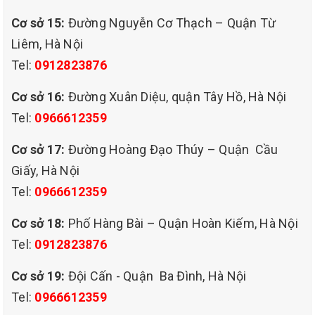
Cơ sở 15:
Đường Nguyễn Cơ Thạch – Quận Từ
Liêm, Hà Nội
Tel:
0912823876
dịch vụ giặt rèm cửa giá
Cơ sở 16:
Đường Xuân Diệu, quận Tây Hồ, Hà Nội
rẻ tại quận tây hồ hà nội
Tel:
0966612359
QUY TRÌNH GIẶT RÈM CỬA GIÁ RẺ TẠI QUẬN TÂY HỒ HÀ NỘI
CỦA QHT VIỆT NAM
Cơ sở 17:
Đường Hoàng Đạo Thúy – Quận Cầu
Một quy trình giặt rèm khoa học, đúng tiêu chuẩn và chuyên
Giấy, Hà Nội
nghiệp đã được thực hiện như sau:
Tel:
0966612359
Bước 1: Tiếp nhận yêu cầu từ phía khách hàng
Tại bước này sẽ bao gồm các công đoạn: Khảo sát -> Báo giá
Cơ sở 18:
Phố Hàng Bài – Quận Hoàn Kiếm, Hà Nội
dịch vụ -> Đặt lịch giặt rèm tại nhà với khách hàng.
Tel:
0912823876
Bước 2: Tháo gỡ và phân loại rèm cửa
Cơ sở 19:
Đội Cấn - Quận Ba Đình, Hà Nội
– Khi thực hiện tháo gỡ rèm, nhân viên sẽ tiến hành tháo gỡ theo
từng phòng, đánh dấu vị trí cụ thể để tránh nhầm lẫn và đếm số
Tel:
0966612359
lượng rèm hạn chế thất lạc rèm.