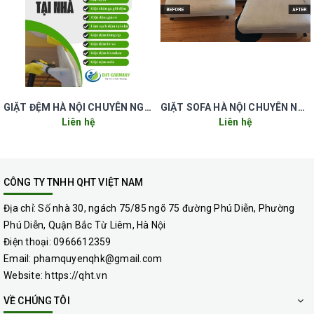
GIẶT ĐỆM HÀ NỘI CHUYÊN NGHIỆP UY TÍN GIÁ RẺ
GIẶT SOFA HÀ NỘI CHUYÊN NGHIỆP UY TÍN GIÁ RẺ
Liên hệ
Liên hệ
CÔNG TY TNHH QHT VIỆT NAM
Địa chỉ:
Số nhà 30, ngách 75/85 ngõ 75 đường Phú Diễn, Phường
Phú Diễn, Quận Bắc Từ Liêm, Hà Nội
Điện thoại:
0966612359
Email:
phamquyenqhk@gmail.com
Website:
https://qht.vn
VỀ CHÚNG TÔI