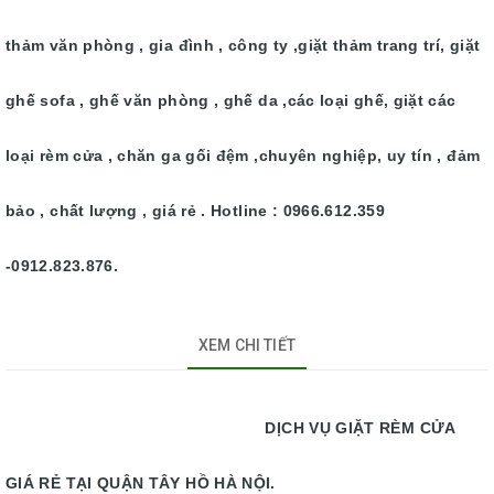
thảm văn phòng , gia đình , công ty ,giặt thảm trang trí, giặt
ghế sofa , ghế văn phòng , ghế da ,các loại ghế, giặt các
loại rèm cửa , chăn ga gối đệm ,chuyên nghiệp, uy tín , đảm
bảo , chất lượng , giá rẻ . Hotline : 0966.612.359
-0912.823.876.
XEM CHI TIẾT
DỊCH VỤ GIẶT RÈM CỬA
GIÁ RẺ TẠI QUẬN TÂY HỒ HÀ NỘI.