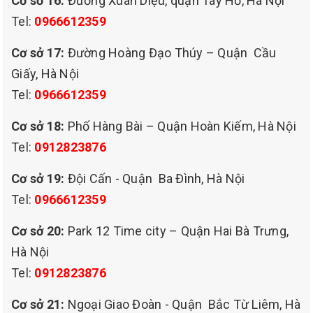
Cơ sở 16:
Đường Xuân Diệu, quận Tây Hồ, Hà Nội
Bước 3. Lắp đặt rèm và nghiệm thu công việc
Tel:
0966612359
Vệ sinh, gia cố lại thanh treo
Lắp đặt rèm về vị trí ban đầu
Cơ sở 17:
Đường Hoàng Đạo Thúy – Quận Cầu
Bàn giao và nghiệm thu công việc. Chỉ nhận thanh toán khi quý
Giấy, Hà Nội
khách đã hoàn toàn hài lòng.
Tel:
0966612359
Cơ sở 18:
Phố Hàng Bài – Quận Hoàn Kiếm, Hà Nội
Tel:
0912823876
Cơ sở 19:
Đội Cấn - Quận Ba Đình, Hà Nội
Tel:
0966612359
Cơ sở 20:
Park 12 Time city – Quận Hai Bà Trưng,
Hà Nội
Tel:
0912823876
Cơ sở 21:
Ngoại Giao Đoàn - Quận Bắc Từ Liêm, Hà