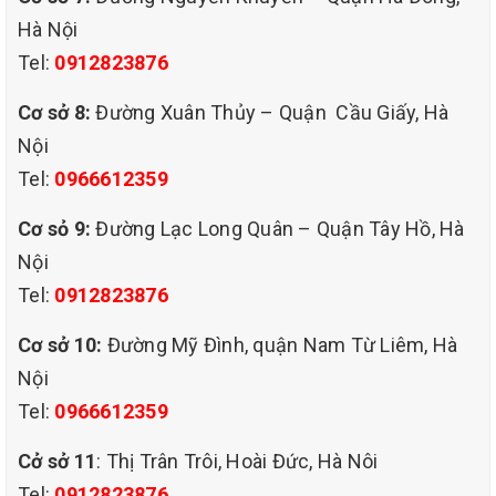
giao hàng trực tiếp tới lắp đặt hoặc đặt lịch cụ thể và giao hàng
Hà Nội
đúng hẹn đối với những khách hàng bận rộn.
Tel:
0912823876
Cơ sở 8:
Đường Xuân Thủy – Quận Cầu Giấy, Hà
Nội
Tel:
0966612359
Cơ sỏ 9:
Đường Lạc Long Quân – Quận Tây Hồ, Hà
Nội
Tel:
0912823876
Cơ sở 10:
Đường Mỹ Đình, quận Nam Từ Liêm, Hà
Nội
Tel:
0966612359
Cở sở 11
: Thị Trân Trôi, Hoài Đức, Hà Nôi
Tel:
0912823876