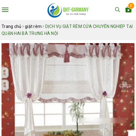
0
Toggle
navigation
Trang chủ
giặt rèm
DỊCH VỤ GIẶT RÈM CỬA CHUYÊN NGHIỆP TẠI
QUẬN HAI BÀ TRƯNG HÀ NỘI