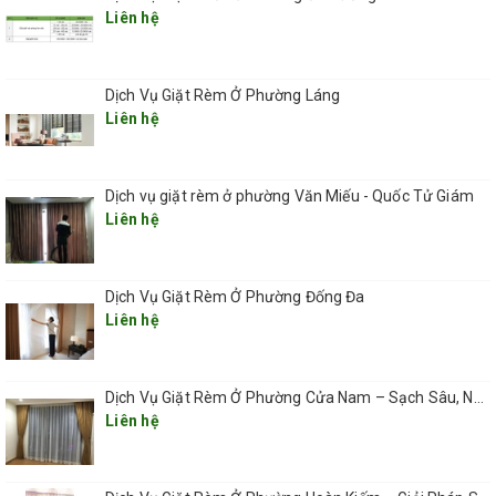
những tấm rèm cửa của gia đình bạn được:
Liên hệ
– Giặt sạch sẽ từ sâu bên trong từng lớp vải
– Loại bỏ 100% bụi bẩn, tiêu diệt vi khuẩn, nấm mốc
Dịch Vụ Giặt Rèm Ở Phường Láng
Liên hệ
– Đánh tan hoàn toàn tất cả những vết bẩn cứng đầu nhất
– Không còn mùi hôi khó chịu mà tất cả sẽ là hương thơm dịu mát,
Dịch vụ giặt rèm ở phường Văn Miếu - Quốc Tử Giám
ngọt ngào từ công nghệ xông tinh dầu thiên nhiên.
Liên hệ
– Tiết kiệm tối ưu thời gian dành cho việc dọn dẹp nhà cửa để bạn
tự do tận hưởng cuộc sống.
Dịch Vụ Giặt Rèm Ở Phường Đống Đa
Mọi thông tin chi tiết về bảng giá giặt rèm cũng như nhận được
Liên hệ
những ưu đãi hấp dẫn về giá dịch vụ, quý khách vui lòng liên hệ
với QHT VIỆT NAM theo số hotline: 0912 823 876 - 0966 612
359 luôn sẵn sàng và nhiệt tình tư vấn cho khách hàng vào bất cứ
Dịch Vụ Giặt Rèm Ở Phường Cửa Nam – Sạch Sâu, Nhanh Gọn, Giá Hợp Lý 2025
thời gian nào.
Liên hệ
.