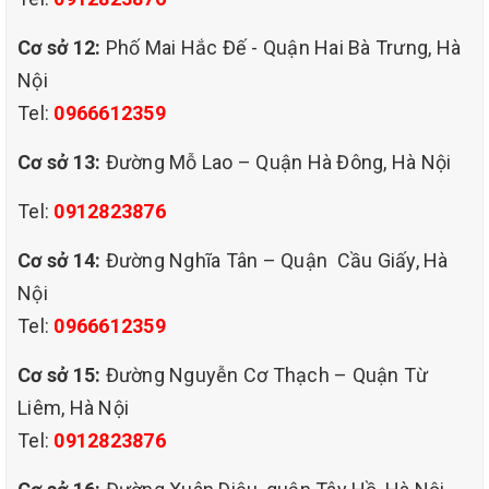
Cơ sở 12:
Phố Mai Hắc Đế - Quận Hai Bà Trưng, Hà
Nội
Tel:
0966612359
dịch vụ giặt rèm cửa
chuyên nghiệp tại quận hai bà trưng hà nội
Cơ sở 13:
Đường Mỗ Lao – Quận Hà Đông, Hà Nội
QUY TRÌNH GIẶT RÈM CỬA CHUYÊN NGHIỆP CỦA QHT VIỆT
NAM TẠI QUẬN HAI BÀ TRƯNG HÀ NỘI.
Tel:
0912823876
Mỗi một dịch vụ giặt rèm đều phải trải qua từng bước làm sạch tỉ
Cơ sở 14:
Đường Nghĩa Tân – Quận Cầu Giấy, Hà
mỉ và chi tiết. Điều này giúp cho tấm rèm của bạn sạch đẹp và lưu
giữ hương thơm lâu dài.
Nội
Bước 1. Tiếp nhận thông tin
Tel:
0966612359
Tư vấn và khảo sát thực tế. Hotline/Zalo: 0912 823 876 – 0966
612 359
Cơ sở 15:
Đường Nguyễn Cơ Thạch – Quận Từ
Báo giá chi tiết.
Liêm, Hà Nội
Bước 2. Tiến hành giặt rèm
Tháo gỡ, phân loại theo chất liệu và chuyển về cơ sở giặt
Tel:
0912823876
Giặt sạch từng loại và diệt khuẩn
Xấy khô và xả dầu thơm cho rèm