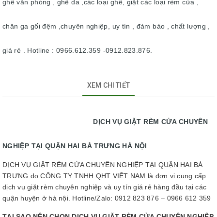
ghế văn phòng , ghế da ,các loại ghế, giặt các loại rèm cửa ,
chăn ga gối đệm ,chuyên nghiệp, uy tín , đảm bảo , chất lượng ,
giá rẻ . Hotline : 0966.612.359 -0912.823.876.
XEM CHI TIẾT
DỊCH VỤ GIẶT RÈM CỬA CHUYÊN
NGHIỆP TẠI QUẬN HAI BÀ TRƯNG HÀ NỘI
DỊCH VỤ GIẶT RÈM CỬA CHUYÊN NGHIỆP TẠI QUẬN HAI BÀ
TRƯNG do CÔNG TY TNHH QHT VIỆT NAM là đơn vị cung cấp
dịch vụ giặt rèm chuyên nghiệp và uy tín giá rẻ hàng đầu tại các
quận huyện ở hà nội. Hotline/Zalo: 0912 823 876 – 0966 612 359
TẠI SAO NÊN CHỌN DỊCH VỤ GIẶT RÈM CỬA CHUYÊN NGHIỆP