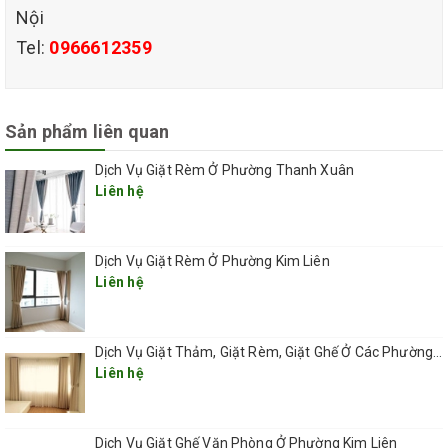
Nội
Tel:
0966612359
Sản phẩm liên quan
dịch vụ giặt rèm cửa
Dịch Vụ Giặt Rèm Ở Phường Thanh Xuân
chuyên nghiệp tại quận hai bà trưng hà nội
Liên hệ
BẢNG GIÁ DỊCH VỤ GIẶT RÈM GIÁ RẺ TẠI QUẬN HAI BÀ
TRƯNG HÀ NỘI
Dịch Vụ Giặt Rèm Ở Phường Kim Liên
QHT VIỆT NAM là đơn vị cung cấp các dịch vụ vệ sinh công
Liên hệ
nghiệp chuyên nghiệp, uy tín, giá rẻ, chúng tôi tự tin mang đến
cho khách hàng giải pháp giặt rèm cửa ưu việt, chất lượng tuyệt
vời, giá cả hoàn toàn tương xứng với hiệu quả công việc.
Dịch Vụ Giặt Thảm, Giặt Rèm, Giặt Ghế Ở Các Phường Hà Nội
Liên hệ
Đến với dịch vụ giặt rèm của QHT VIỆT NAM, bạn vừa được trải
nghiệm một dịch vụ tiện ích hoàn hảo lại vừa không phải lo lắng
về chi phí. Với phương pháp giặt hiện đại, tiên tiến, chúng tôi giúp
Dịch Vụ Giặt Ghế Văn Phòng Ở Phường Kim Liên