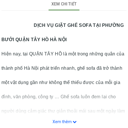
XEM CHI TIẾT
DỊCH VỤ GIẶT GHẾ SOFA TẠI PHƯỜNG
BƯỞI QUẬN TÂY HỒ HÀ NỘI
Hiện nay, tại QUẬN TÂY HỒ là một trong những quân của
thành phố Hà Nội phát triển nhanh, ghế sofa đã trở thành
một vật dụng gần như không thể thiếu được của mỗi gia
đình, văn phòng, công ty … Ghế sofa luôn đem lại cho
người dùng cảm giác thư giản thoải mái sau một ngày làm
Xem thêm
việc căng thẳng, mệt mỏi. Tuy vậy sofa sau một thời gian