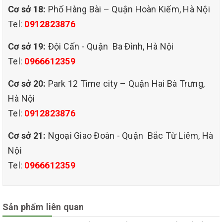
Cơ sở 18:
Phố Hàng Bài – Quận Hoàn Kiếm, Hà Nội
cho cả gia đình. Mang đến chất lượng dịch vụ giặt ghế
Tel:
0912823876
sofa tại nhà tốt nhất với giá cả vô cùng phù hợp cho mọi
Cơ sở 19:
Đội Cấn - Quận Ba Đình, Hà Nội
khách hàng. QHT VIỆT NAM là đơn vị hàng đầu được các
Tel:
0966612359
Cơ sở 20:
Park 12 Time city – Quận Hai Bà Trưng,
khách hàng ưu tiên sử dụng các dịch vụ vệ sinh mỗi khi có
Hà Nội
nhu cầu. Liên hệ ngay CÔNG TY TNHH QHT VIỆT
Tel:
0912823876
NAM để được nhân viên tư vấn và báo giá chính xác ngay
Cơ sở 21:
Ngoại Giao Đoàn - Quận Bắc Từ Liêm, Hà
Nội
bây giờ.
Tel:
0966612359
Sản phẩm liên quan