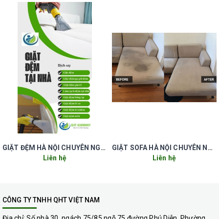
ghế bị mất đi vẻ đẹp vốn có và đó còn là điều kiện thuận lợi
cho các loại vi khuẩn trú ẩn, phát triển, gây hại đến sức
khỏe con người. Nếu không giặt ghế sofa tại nhà theo định
kỳ thì ghế sẽ bị mất đi vẻ đẹp vốn có. Hơn nữa chúng ta dễ
bị dị ứng mỗi khi tiếp xúc do vi khuẩn và nấm mốc gây ra,
đặc biệt khi nhà có trẻ nhỏ khi ngồi lên những chiếc ghế
sofa bẩn sẽ bị ngứa có thể gây nguy hiểm đến sức khoẻ
đặc biệt là có thể phát sinh ra nhiều bệnh nghiêm trọng
khác. Việc giặt ghế sofa thường xuyên và định kỳ sẽ giúp
ghế luôn giữ được vẻ đẹp vốn có, hơn nữa giặt ghế sofa tại
QHT VIỆT NAM chúng tôi loại bỏ hoàn toàn các loại khuẩn
GIẶT ĐỆM HÀ NỘI CHUYÊN NGHIỆP UY TÍN GIÁ RẺ
GIẶT SOFA HÀ NỘI CHUYÊN NGHIỆP UY TÍN GIÁ RẺ
nấm ký sinh bởi các thiết bị máy móc, hóa chất giặt ghế
Liên hệ
Liên hệ
sofa tại nhà đảm bảo an toàn, hiện đại… Việc chăm sóc và
giặt ghế sofa định kỳ còn có tác dụng kéo dài tuổi thọ và
giúp cho ghế sofa luôn trong tình trạng đẹp như mới.
CÔNG TY TNHH QHT VIỆT NAM
Địa chỉ:
Số nhà 30, ngách 75/85 ngõ 75 đường Phú Diễn, Phường