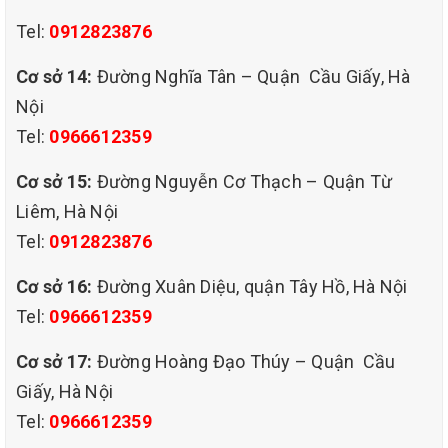
Tel:
0912823876
luôn là đơn vị mang đến khách hàng dịch vụ giặt ghế sofa
Cơ sở 14:
Đường Nghĩa Tân – Quận Cầu Giấy, Hà
tại HÀ NỘI nhanh, hiệu quả nhất với giá cả vô cùng phù
Nội
Tel:
0966612359
hợp. Sử dụng công nghệ hiện đại và phương giáp giặt ghế
Cơ sở 15:
Đường Nguyễn Cơ Thạch – Quận Từ
sofa tại nhà chất lượng hàng đầu của chúng tôi.
Liêm, Hà Nội
Tel:
0912823876
Cơ sở 16:
Đường Xuân Diệu, quận Tây Hồ, Hà Nội
Tel:
0966612359
QHT VIỆT NAM cam kết dịch vụ giặt ghế sofa tại nhà ở
Cơ sở 17:
Đường Hoàng Đạo Thúy – Quận Cầu
QUẬN TÂY HỒ HÀ NỘI của chúng tôi có thể giúp bạn làm
Giấy, Hà Nội
sạch chiếc ghế nhanh và hiệu quả nhất, đảm bảo sức khoẻ
Tel:
0966612359