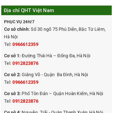
Địa chỉ QHT Việt Nam
sử dụng, ghế rất dễ bị bám nhiều các vết bụi bẩn, vết ố
PHỤC VỤ 24H/7
khác nhau mà lại rất khó để làm sạch. Vì vậy việc giặt ghế
Cơ sở chính:
Số 30 ngõ 75 Phú Diễn, Bắc Từ Liêm,
sofa tại nhà ở PHƯỜNG BƯỞI QUẬN TÂY HỒ HÀ NỘI là
Hà Nội
Tel:
0966612359
việc vô cùng cần thiết của mỗi gia đình, doanh nghiệp. Biết
Cơ sở 1:
Đường Thái Hà – Đống Đa, Hà Nội
được điều đó của khách hàng, CÔNG TY TNHH QHT
Tel:
0912823876
VIỆT NAM mang đến dịch vụ giặt ghế sofa tại PHƯỜNG
Cơ sở 2:
Giảng Võ - Quận Ba Đình, Hà Nội
Tel:
0966612359
BƯỞI QUẬN TÂY HỒ HÀ NỘI giúp quý khách hàng làm
Cơ sở 3:
Phố Tôn Đản – Quận Hoàn Kiếm, Hà Nội
sạch mọi vết bẩn bám trên ghế sofa đảm bảo sạch như
Tel:
0912823876
mới với giá cả vô cùng phải chăng.
Cơ sở 4:
Nguyễn Trãi - Quận Thanh Xuân, Hà Nội