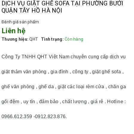
DỊCH VỤ GIẶT GHẾ SOFA TẠI PHƯỜNG BƯỞI
QUẬN TÂY HỒ HÀ NỘI
Đánh giá sản phẩm
Liên hệ
Thương hiệu:
QHT
Tình trạng:
Còn hàng
Công Ty TNHH QHT Việt Nam chuyên cung cấp dịch vụ
giặt thảm văn phòng , gia đình , công ty , giặt ghế sofa ,
ghế văn phòng , ghế da , giặt các loại rèm cửa , chăn ga
gối đệm , uy tín , đảm bảo , chất lượng , giá rẻ . Hotline :
0966.612.359 -0912.823.876.