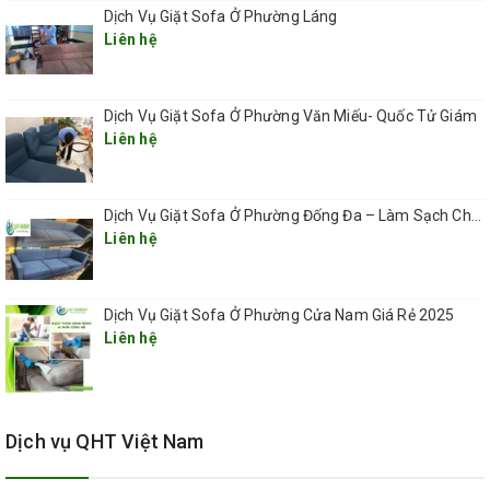
Dịch Vụ Giặt Sofa Ở Phường Láng
Liên hệ
Dịch Vụ Giặt Sofa Ở Phường Văn Miếu- Quốc Tử Giám
Liên hệ
Dịch Vụ Giặt Sofa Ở Phường Đống Đa – Làm Sạch Chuyên Sâu, Tận Nơi, Nhanh Chóng 2025
Liên hệ
Dịch Vụ Giặt Sofa Ở Phường Cửa Nam Giá Rẻ 2025
dịch vụ giặt ghế sofa tại phường
Liên hệ
bưởi quận tây hồ hà nội,,
QUÝ KHÁCH NÊN GIẶT GHẾ SOFA THƯỜNG XUYÊN
Ghế sofa là một trong những vật dụng dễ bị bám bẩn và do
Dịch vụ QHT Việt Nam
được tiếp xúc thường xuyên với các tác động của con
người hàng ngày ghế sofa dễ bị bám các vết bẩn làm cho