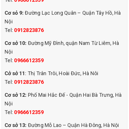
Cơ sỏ 9:
Đường Lạc Long Quân – Quận Tây Hồ, Hà
Nội
Tel:
0912823876
dịch vụ giặt ghế sofa tại phường
bưởi quận tây hồ hà nội,
Cơ sở 10:
Đường Mỹ Đình, quận Nam Từ Liêm, Hà
Nội
Tel:
0966612359
CÔNG TY TNHH QHT VIỆT NAM là đơn vị đã có hơn 10
Cở sở 11
: Thị Trân Trôi, Hoài Đức, Hà Nôi
Tel:
0912823876
năm kinh nghiệm trong lĩnh vực cung cấp dịch vụ vệ sinh
Cơ sở 12:
Phố Mai Hắc Đế - Quận Hai Bà Trưng, Hà
công nghiệp tại HÀ NỘI. Lấy sự hài lòng của khách hàng
Nội
Tel:
0966612359
làm động lực phát triển. Với các thiết bị máy móc hiện đại
Cơ sở 13:
Đường Mỗ Lao – Quận Hà Đông, Hà Nội
và đội ngũ nhân viên chuyên nghiệp, QHT VIỆT NAM luôn