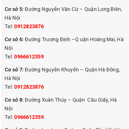
Cơ sở 5:
Đường Nguyễn Văn Cừ – Quận Long Biên,
Hà Nội
Tel:
0912823876
Cơ sở 6:
Đường Trương Định –Q uận Hoàng Mai, Hà
Nội
Tel:
0966612359
Cơ sở 7:
Đường Nguyễn Khuyến – Quận Hà Đông,
Giặt ghế sofa tại quận Cầu Giấy Hà Nội của chúng tôi với
Hà Nội
Tel:
0912823876
đội ngũ nhân viên chuyên nghiệp, am hiểu từng loại chất
Cơ sở 8:
Đường Xuân Thủy – Quận Cầu Giấy, Hà
liệu (mỗi chất liệu sofa đều có phương pháp giặt riêng)
Nội
Tel:
0966612359
cùng trang thiết bị máy móc chuyên dụng hiện đại kết hợp