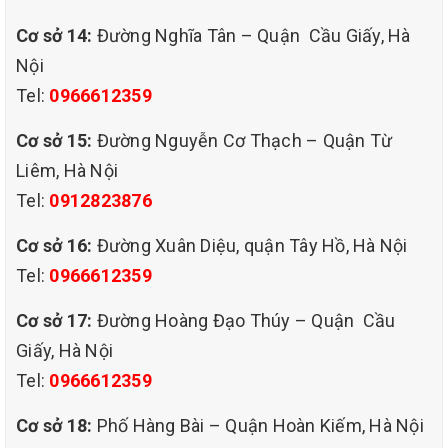
xưởng, dịch vụ vệ sinh lau dọn khách sạn,vệ sinh lau dọn
Cơ sở 14:
Đường Nghĩa Tân – Quận Cầu Giấy, Hà
Nội
văn phòng,vệ sinh lau kính tòa nhà cao tầng, dịch vụ giặt
Tel:
0966612359
thảm trải sàn tại nhà,giặt rèm treo cửa….
Cơ sở 15:
Đường Nguyễn Cơ Thạch – Quận Từ
Quá trình giặt ghế sofa luôn được hân viên quận Cầu Giấy
Liêm, Hà Nội
Tel:
0912823876
giám sát kỹ càng và khéo léo. Từ lúc nhận ghế, tiến hành
Cơ sở 16:
Đường Xuân Diệu, quận Tây Hồ, Hà Nội
kiểm tra chất liệu vải, chọn hóa chất thích hợp, giặt, sử
Tel:
0966612359
dụng hóa chất bảo quản sau khi giặt ghế … đều được thực
Cơ sở 17:
Đường Hoàng Đạo Thúy – Quận Cầu
Giấy, Hà Nội
hiện đầy đủ
.
Tel:
0966612359
Cơ sở 18:
Phố Hàng Bài – Quận Hoàn Kiếm, Hà Nội