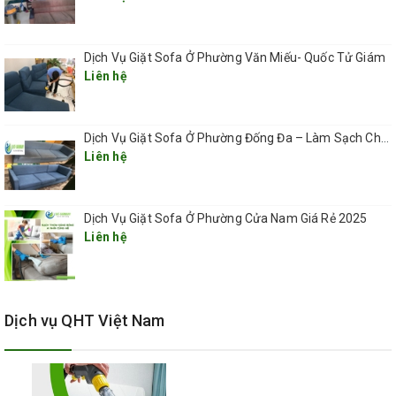
hút công nghiệp.
Bước 6: Xử lý kỹ lại các vết ố chưa được làm sạch bằng
Dịch Vụ Giặt Sofa Ở Phường Văn Miếu- Quốc Tử Giám
Liên hệ
dung dịch đặc biệt.
Bước 7: Phun dung dịch xả vải hút lại để đảm bảo loại bỏ
Dịch Vụ Giặt Sofa Ở Phường Đống Đa – Làm Sạch Chuyên Sâu, Tận Nơi, Nhanh Chóng 2025
dư lượng xà phòng và toàn bộ bụi bẩn đồng thời làm mềm
Liên hệ
sợi vải.
Bước 8: sấy khô sofa bằng máy sấy công nghiệp.
Dịch Vụ Giặt Sofa Ở Phường Cửa Nam Giá Rẻ 2025
Liên hệ
Công Ty TNHH QHT Việt Nam chuyên cung cấp dịch vụ
giặt thảm văn phòng , gia đình , công ty , giặt ghế sofa , ghế
văn phòng , ghế da , giặt các loại rèm cửa , chăn ga gối
đệm , uy tín , đảm bảo , chất lượng , giá rẻ . Hotline :
Dịch vụ QHT Việt Nam
0966.612.359 -0912.823.876.