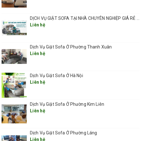
DỊCH VỤ GIẶT SOFA TẠI NHÀ CHUYÊN NGHIỆP GIÁ RẺ UY TÍN TẠI HÀ NỘI
Liên hệ
Dịch Vụ Giặt Sofa Ở Phường Thanh Xuân
CÁC BƯỚC GIẶT GHẾ SOFA TẠI CẦU GIẤY HÀ NỘI
Liên hệ
CỦA QHT VIỆT NAM
Bước 1: Kiểm tra tình trang nhiễm bẩn của ghế sofa ( để
Dịch Vụ Giặt Sofa Ở Hà Nội
đưa ra Phương pháp giặt phù hợp)
Liên hệ
Bước 2: Hút sạch bụi trên bề mặt ghế để loại bỏ hết bụi bẩn
Bước 3: Phun đều dung dịch giặt ghế sofa lên bề mặt ghế.
Dịch Vụ Giặt Sofa Ở Phường Kim Liên
Liên hệ
Bước 4: Đánh tan vết bần bằng bàn chải mềm nhằm đẩy
vết bẩn ra khỏi bề mặt sofa.
Dịch Vụ Giặt Sofa Ở Phường Láng
Bước 5: Hút sạch hết nước bụi đất và chất bẩn bằng máy
Liên hệ