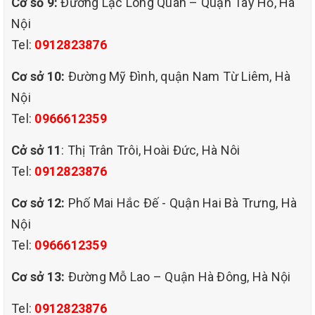
Cơ sỏ 9:
Đường Lạc Long Quân – Quận Tây Hồ, Hà
những loại hoá chất làm sạch chuyên dụng ngoài chức
Nội
Tel:
0912823876
năng làm sạch còn loại bỏ hoàn toàn khuẩn nấm ký sinh
Cơ sở 10:
Đường Mỹ Đình, quận Nam Từ Liêm, Hà
trên bề mặt ghế sofa.
Nội
Với mong muốn trở thành một công ty hàng đầu trong cung
Tel:
0966612359
Cở sở 11
: Thị Trân Trôi, Hoài Đức, Hà Nôi
cấp dịch vụ vệ sinh công nghiệp và làm sạch hàng ngày,
Tel:
0912823876
chúng tự hoàn thiện hơn nữa để phục vụ quý khách ngày
Cơ sở 12:
Phố Mai Hắc Đế - Quận Hai Bà Trưng, Hà
một tốt hơn.Ngoài ra dịch vụ giặt ghế sofa quý khách có
Nội
Tel:
0966612359
thể sử dụng những dịch vụ do Công ty QHT VIỆT NAM
Cơ sở 13:
Đường Mỗ Lao – Quận Hà Đông, Hà Nội
cung cấp như vệ sinh lau dọn nhà cửa,dịch vụ vệ sinh
Tel:
0912823876