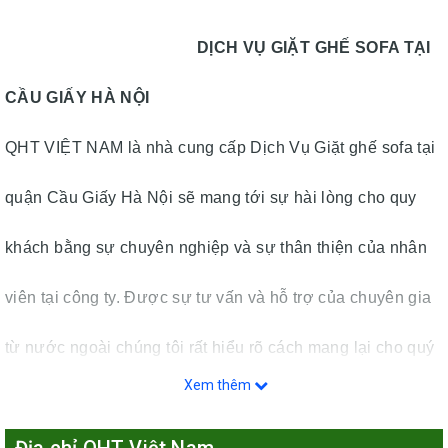
DỊCH VỤ GIẶT GHẾ SOFA TẠI
CẦU GIẤY HÀ NỘI
QHT VIỆT NAM là nhà cung cấp Dịch Vụ Giặt ghế sofa tại
quận Cầu Giấy Hà Nội sẽ mang tới sự hài lòng cho quy
khách bằng sự chuyên nghiệp và sự thân thiện của nhân
viên tại công ty. Được sự tư vấn và hỗ trợ của chuyên gia
từ nước ngoài chúng tôi rất hiểu rõ cách mang lại cho quý
Xem thêm
khách một dịch vụ hoàn mỹ nhất. Máy móc hiện đại, hóa
Địa chỉ QHT Việt Nam
chất ngoại nhập, công nhân được huấn luyện kỹ sẽ đảm