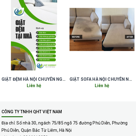
GIẶT ĐỆM HÀ NỘI CHUYÊN NGHIỆP UY TÍN GIÁ RẺ
GIẶT SOFA HÀ NỘI CHUYÊN NGHIỆP UY TÍN GIÁ RẺ
Liên hệ
Liên hệ
CÔNG TY TNHH QHT VIỆT NAM
Địa chỉ:
Số nhà 30, ngách 75/85 ngõ 75 đường Phú Diễn, Phường
Phú Diễn, Quận Bắc Từ Liêm, Hà Nội