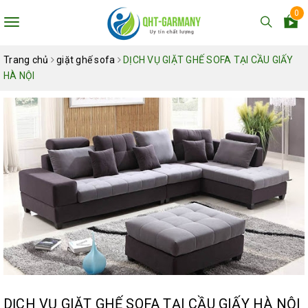
0
Toggle
navigation
Trang chủ
giặt ghế sofa
DỊCH VỤ GIẶT GHẾ SOFA TẠI CẦU GIẤY
HÀ NỘI
DỊCH VỤ GIẶT GHẾ SOFA TẠI CẦU GIẤY HÀ NỘI