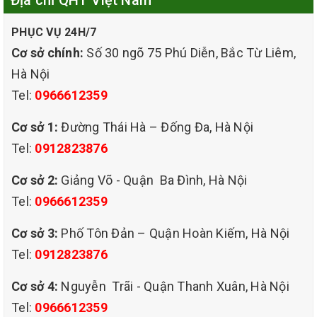
PHỤC VỤ 24H/7
bảo cho quý khách sự tin tưởng tuyệt đối khi sử dụng dịch
Cơ sở chính:
Số 30 ngõ 75 Phú Diễn, Bắc Từ Liêm,
vụ giặt ghế sofa giá rẻ của chúng tôi.
Hà Nội
Tel:
0966612359
Cơ sở 1:
Đường Thái Hà – Đống Đa, Hà Nội
Tel:
0912823876
Cơ sở 2:
Giảng Võ - Quận Ba Đình, Hà Nội
Tel:
0966612359
Cơ sở 3:
Phố Tôn Đản – Quận Hoàn Kiếm, Hà Nội
Tel:
0912823876
Cơ sở 4:
Nguyễn Trãi - Quận Thanh Xuân, Hà Nội
Tel:
0966612359