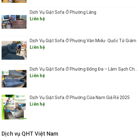
+Kiểm tra tác dụng của hóa chất tẩy vết bẩn đối với bề mặt
Dịch Vụ Giặt Sofa Ở Phường Láng
ghế
Liên hệ
+Tẩy điểm các vết bẩn cứng đầu bằng hóa chất chuyên
dùng
+Phun hóa chất giặt ghế chuyên dụng lên toàn bộ ghế
Dịch Vụ Giặt Sofa Ở Phường Văn Miếu- Quốc Tử Giám
+Sử dụng máy giặt công nghiệp chà sạch toàn bộ ghế
Liên hệ
+Dùng máy hút nước công nghiệp hút sạch toàn bộ chất
bẩn
Dịch Vụ Giặt Sofa Ở Phường Đống Đa – Làm Sạch Chuyên Sâu, Tận Nơi, Nhanh Chóng 2025
+Lau khô lại sàn nhà và sắp xếp lại ghế về vị trí ban đầu
Liên hệ
Dịch Vụ Giặt Sofa Ở Phường Cửa Nam Giá Rẻ 2025
Liên hệ
Dịch vụ QHT Việt Nam