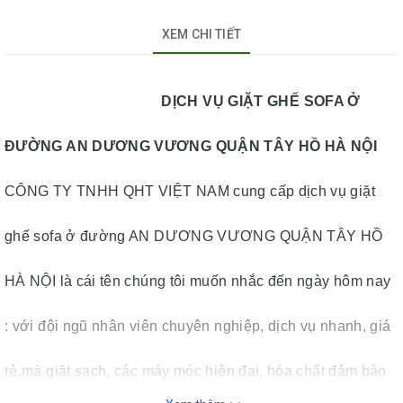
XEM CHI TIẾT
DỊCH VỤ GIẶT GHẾ SOFA Ở
ĐƯỜNG AN DƯƠNG VƯƠNG QUẬN TÂY HỒ HÀ NỘI
CÔNG TY TNHH QHT VIỆT NAM cung cấp dịch vụ giặt
ghế sofa ở đường AN DƯƠNG VƯƠNG QUẬN TÂY HỒ
HÀ NỘI là cái tên chúng tôi muốn nhắc đến ngày hôm nay
: với đội ngũ nhân viên chuyên nghiệp, dịch vụ nhanh, giá
rẻ,mà giặt sạch, các máy móc hiện đại, hóa chất đảm bảo