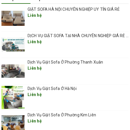
GIẶT SOFA HÀ NỘI CHUYÊN NGHIỆP UY TÍN GIÁ RẺ
Liên hệ
DỊCH VỤ GIẶT SOFA TẠI NHÀ CHUYÊN NGHIỆP GIÁ RẺ UY TÍN TẠI HÀ NỘI
Liên hệ
dịch vụ giặt ghế sofa tại đường an
Dịch Vụ Giặt Sofa Ở Phường Thanh Xuân
dương vương quận tây hồ hà nội..
Liên hệ
QUY TRÌNH GIẶT GHẾ SOFA Ở ĐƯỜNG AN DƯƠNG
VƯƠNG TÂY HỒ HÀ NỘI
Dịch Vụ Giặt Sofa Ở Hà Nội
Dưới đây là tóm tắt các bước giặt ghế sofa tại nhà ở đường
Liên hệ
an dương vương quận tây hồ hà nội :
+Kiểm tra loại ghế , và chất liệu ghế sofa để biết cách sử lý
Dịch Vụ Giặt Sofa Ở Phường Kim Liên
+Dùng máy hút bụi công nghiệp hút sạch bụi bẩn bám trên
Liên hệ
bề mặt ghế