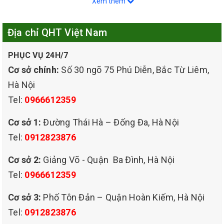
Xem thêm
chất lượng,Nếu khách hàng có dự định giặt ghế sofa tại
Địa chỉ QHT Việt Nam
nhà do bị bẩn, ẩm mốc, hay bị thú cưng tè bậy….thì hãy
PHỤC VỤ 24H/7
chọn CÔNG TY TNHH QHT VIỆT NAM nhé công ty chúng
Cơ sở chính:
Số 30 ngõ 75 Phú Diễn, Bắc Từ Liêm,
tôi hứa hẹn sẽ làm cho bạn hài lòng nhất,trả lại không gian
Hà Nội
Tel:
0966612359
sống,trong sạch, tạo thêm sức sống mới.
Cơ sở 1:
Đường Thái Hà – Đống Đa, Hà Nội
Tel:
0912823876
Cơ sở 2:
Giảng Võ - Quận Ba Đình, Hà Nội
Tel:
0966612359
Cơ sở 3:
Phố Tôn Đản – Quận Hoàn Kiếm, Hà Nội
Tel:
0912823876