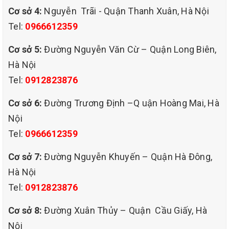
Cơ sở 4:
Nguyễn Trãi - Quận Thanh Xuân, Hà Nội
Tel:
0966612359
Cơ sở 5:
Đường Nguyễn Văn Cừ – Quận Long Biên,
Hà Nội
Tel:
0912823876
Cơ sở 6:
Đường Trương Định –Q uận Hoàng Mai, Hà
Nội
Tel:
0966612359
dịch vụ giặt ghế sofa tại đường an
Cơ sở 7:
Đường Nguyễn Khuyến – Quận Hà Đông,
dương vương quận tây hồ hà nội,
Hà Nội
DỊCH VỤ GIẶT GHẾ SOFA Ở ĐƯỜNG AN DƯƠNG
Tel:
0912823876
VƯƠNG QUẬN TÂY HỒ HÀ NỘI
-Nhiều khách hàng khi chưa biết về chúng tôi thường đặt
Cơ sở 8:
Đường Xuân Thủy – Quận Cầu Giấy, Hà
đặt ra câu hỏi như : tại sao phải chọn dịch giặt ghế sofa của
Nội