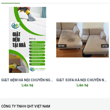
GIẶT ĐỆM HÀ NỘI CHUYÊN NGHIỆP UY TÍN GIÁ RẺ
GIẶT SOFA HÀ NỘI CHUYÊN NGHIỆP UY TÍN GIÁ RẺ
Liên hệ
Liên hệ
dịch vụ giặt ghế sofa tại
đường an dương vương quận tây hồ hà nội.,
CÔNG TY TNHH QHT VIỆT NAM