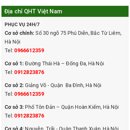
Địa chỉ QHT Việt Nam
này đảm bảo về dịch vụ chất lượng tốt nhất hiện nay đó
PHỤC VỤ 24H/7
chính là Công ty QHT VIỆT NAM cung cấp dịch vụ ở quận
Cơ sở chính:
Số 30 ngõ 75 Phú Diễn, Bắc Từ Liêm,
CẦU GIẤY và các quận ở Hà Nội.
Hà Nội
Tel:
0966612359
Cơ sở 1:
Đường Thái Hà – Đống Đa, Hà Nội
Tel:
0912823876
Cơ sở 2:
Giảng Võ - Quận Ba Đình, Hà Nội
Tel:
0966612359
Cơ sở 3:
Phố Tôn Đản – Quận Hoàn Kiếm, Hà Nội
Tel:
0912823876
Cơ sở 4:
Nguyễn Trãi - Quận Thanh Xuân, Hà Nội