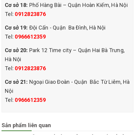
Cơ sở 18:
Phố Hàng Bài – Quận Hoàn Kiếm, Hà Nội
Tel:
0912823876
Cơ sở 19:
Đội Cấn - Quận Ba Đình, Hà Nội
Tel:
0966612359
Cơ sở 20:
Park 12 Time city – Quận Hai Bà Trưng,
Hà Nội
Tel:
0912823876
Cơ sở 21:
Ngoại Giao Đoàn - Quận Bắc Từ Liêm, Hà
Nội
Tel:
0966612359
QUY TRÌNH DỊCH VỤ GIẶT GHẾ SOFA NỈ TẠI NHÀ CỦA
Sản phẩm liên quan
QHT NHƯ SAU:
Bước 1: Lựa chọn loại ghế cần giặt trước và giặt sau.