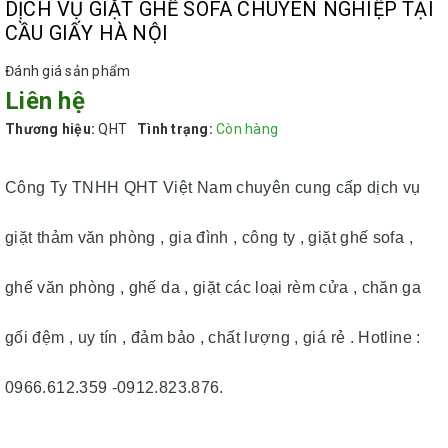
DỊCH VỤ GIẶT GHẾ SOFA CHUYÊN NGHIỆP TẠI
CẦU GIẤY HÀ NỘI
Đánh giá sản phẩm
Liên hệ
Thương hiệu:
QHT
Tình trạng:
Còn hàng
Công Ty TNHH QHT Việt Nam chuyên cung cấp dịch vụ
giặt thảm văn phòng , gia đình , công ty , giặt ghế sofa ,
ghế văn phòng , ghế da , giặt các loại rèm cửa , chăn ga
gối đệm , uy tín , đảm bảo , chất lượng , giá rẻ . Hotline :
0966.612.359 -0912.823.876.