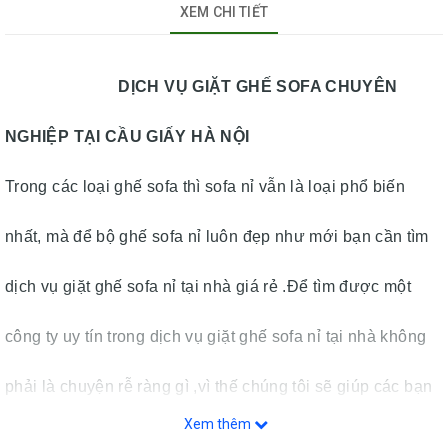
XEM CHI TIẾT
DỊCH VỤ GIẶT GHẾ SOFA CHUYÊN
NGHIỆP TẠI CẦU GIẤY HÀ NỘI
Trong các loại ghế sofa thì sofa nỉ vẫn là loại phổ biến
nhất, mà để bộ ghế sofa nỉ luôn đẹp như mới bạn cần tìm
dịch vụ giặt ghế sofa nỉ tại nhà giá rẻ .Để tìm được một
công ty uy tín trong dịch vụ giặt ghế sofa nỉ tại nhà không
phải là chuyện rễ ràng gì ,vì thế chúng tôi sẽ giúp các bạn
Xem thêm
tìm được một công ty có bề dày kinh nghiệm trong lĩnh vực