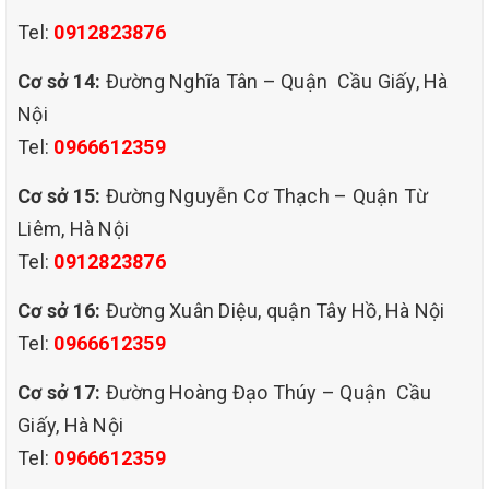
người.
Tel:
0912823876
- Đội ngũ nhân viên chuyên nghiệp, am hiểu từng loại chất
Cơ sở 14:
Đường Nghĩa Tân – Quận Cầu Giấy, Hà
liệu (mỗi chất liệu sofa đều có phương pháp giặt riêng).
Nội
Trang thiết bị máy móc chuyên dụng hiện đại kết hợp
Tel:
0966612359
những loại hoá chất làm sạch chuyên dụng ngoài chức
năng làm sạch còn loại bỏ hoàn toàn khuẩn nấm ký sinh
Cơ sở 15:
Đường Nguyễn Cơ Thạch – Quận Từ
trên bề mặt ghế sofa. Dịch vụ giặt ghế sofa nỉ tại nhà do Gia
Liêm, Hà Nội
Thành cung cấp cam kết đem đến cho bạn chất lượng dịch
Tel:
0912823876
vụ giăt ghế sofa nói chung và sofa nỉ nói riêng tốt nhất sạch
sẽ nhất.
Cơ sở 16:
Đường Xuân Diệu, quận Tây Hồ, Hà Nội
Tel:
0966612359
Cơ sở 17:
Đường Hoàng Đạo Thúy – Quận Cầu
Giấy, Hà Nội
Tel:
0966612359