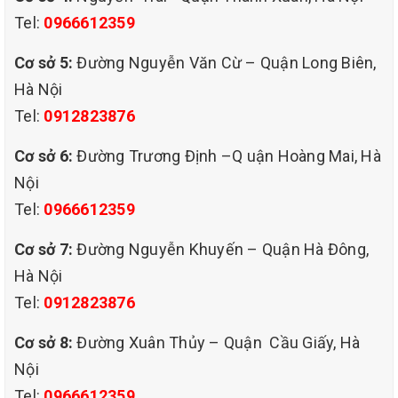
Tel:
0966612359
Cơ sở 5:
Đường Nguyễn Văn Cừ – Quận Long Biên,
Hà Nội
Tel:
0912823876
Cơ sở 6:
Đường Trương Định –Q uận Hoàng Mai, Hà
Nội
Tel:
0966612359
GIỚI THIỆU DỊCH VỤ GIẶT GHẾ SOFA NỈ TẠI NHÀ GIÁ
Cơ sở 7:
Đường Nguyễn Khuyến – Quận Hà Đông,
RẺ CỦA QHT VIỆT NAM
.
Hà Nội
- Dịch vụ giặt ghế sofa tại nhà của công ty QHT VIỆT
Tel:
0912823876
NAM là sử dụng công thức giặt phun hóa chất thẩm thấu
sợi vải để các chất bẩn nổi lên trên, rồi dùng bàn trải mềm
Cơ sở 8:
Đường Xuân Thủy – Quận Cầu Giấy, Hà
đánh bật các vết bẩn bán trên bề mặt. Tiếp tục tẩy vết bẩn
Nội
lâu ngày bằng phương pháp làm sạch cao cấp và sử dụng
Tel:
0966612359