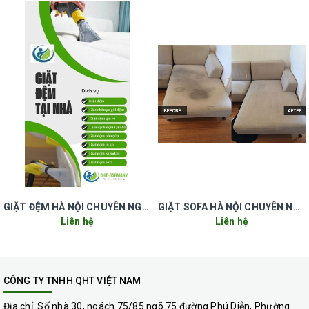
0966.612.359 -0912.823.876.
GIẶT ĐỆM HÀ NỘI CHUYÊN NGHIỆP UY TÍN GIÁ RẺ
GIẶT SOFA HÀ NỘI CHUYÊN NGHIỆP UY TÍN GIÁ RẺ
Liên hệ
Liên hệ
CÔNG TY TNHH QHT VIỆT NAM
Địa chỉ:
Số nhà 30, ngách 75/85 ngõ 75 đường Phú Diễn, Phường