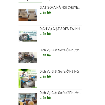
nh giặt
GIẶT SOFA HÀ NỘI CHUYÊN NGHIỆP UY TÍN GIÁ RẺ
Liên hệ
DỊCH VỤ GIẶT SOFA TẠI NHÀ CHUYÊN NGHIỆP GIÁ RẺ UY TÍN TẠI HÀ NỘI
Liên hệ
Dịch Vụ Giặt Sofa Ở Phường Thanh Xuân
Liên hệ
 toàn
Dịch Vụ Giặt Sofa Ở Hà Nội
 giặt.
Liên hệ
Dịch Vụ Giặt Sofa Ở Phường Kim Liên
Liên hệ