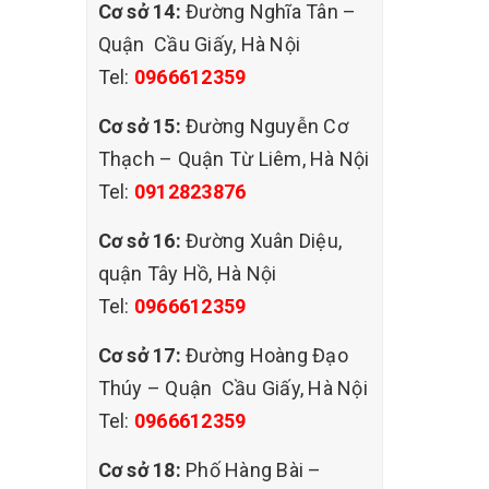
Cơ sở 14:
Đường Nghĩa Tân –
àn toàn.
Quận Cầu Giấy, Hà Nội
ng, vải,
t với
Tel:
0966612359
đáp ứng
Cơ sở 15:
Đường Nguyễn Cơ
Thạch – Quận Từ Liêm, Hà Nội
iệm được
Tel:
0912823876
 bạn một
 khách
Cơ sở 16:
Đường Xuân Diệu,
quận Tây Hồ, Hà Nội
ện nay.
Tel:
0966612359
 như các
Cơ sở 17:
Đường Hoàng Đạo
m giặt
Thúy – Quận Cầu Giấy, Hà Nội
Tel:
0966612359
úng tôi
Cơ sở 18:
Phố Hàng Bài –
hoẻ và