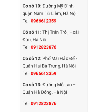
Cơ sở 10:
Đường Mỹ Đình,
quận Nam Từ Liêm, Hà Nội
Tel:
0966612359
Cở sở 11
: Thị Trân Trôi, Hoài
Đức, Hà Nôi
Tel:
0912823876
Cơ sở 12:
Phố Mai Hắc Đế -
Quận Hai Bà Trưng, Hà Nội
Tel:
0966612359
Cơ sở 13:
Đường Mỗ Lao –
ng ghế
Quận Hà Đông, Hà Nội
làm ghế
nh hưởng
Tel:
0912823876
nh bạn