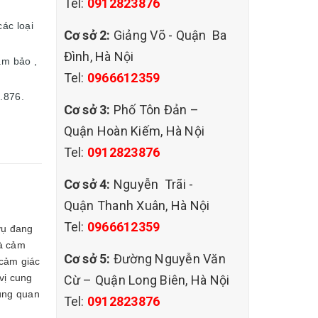
Tel:
0912823876
các loại
Cơ sở 2:
Giảng Võ - Quận Ba
Đình, Hà Nội
ảm bảo ,
Tel:
0966612359
3.876.
Cơ sở 3:
Phố Tôn Đản –
Quận Hoàn Kiếm, Hà Nội
Tel:
0912823876
Cơ sở 4:
Nguyễn Trãi -
Quận Thanh Xuân, Hà Nội
Tel:
0966612359
vụ đang
và cảm
Cơ sở 5:
Đường Nguyễn Văn
 cảm giác
 vị cung
Cừ – Quận Long Biên, Hà Nội
dùng quan
Tel:
0912823876