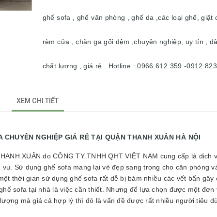
ghế sofa , ghế văn phòng , ghế da ,các loại ghế, giặt 
rèm cửa , chăn ga gối đệm ,chuyên nghiệp, uy tín , đ
chất lượng , giá rẻ . Hotline : 0966.612.359 -0912.82
XEM CHI TIẾT
HIỆP GIÁ RẺ TẠI QUẬN THANH XUÂN HÀ NỘI
ẬN THANH XUÂN do CÔNG TY TNHH QHT VIỆT NAM cung cấp là dịch 
 vụ. Sử dụng ghế sofa mang lại vẻ đẹp sang trọng cho căn phòng 
một thời gian sử dụng ghế sofa rất dễ bị bám nhiều các vết bẩn gây
t ghế sofa tại nhà là việc cần thiết. Nhưng để lựa chọn được một đơn
lượng mà giá cả hợp lý thì đó là vấn đề được rất nhiều người tiêu 