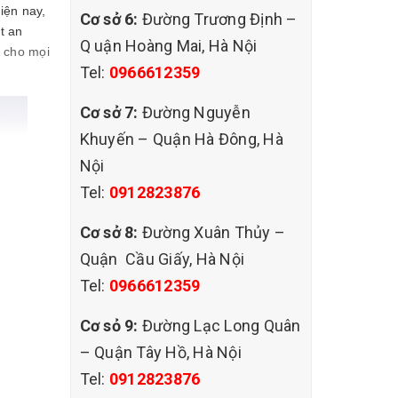
iện nay,
Cơ sở 6:
Đường Trương Định –
t an
Q uận Hoàng Mai, Hà Nội
) cho mọi
Tel:
0966612359
Cơ sở 7:
Đường Nguyễn
Khuyến – Quận Hà Đông, Hà
Nội
Tel:
0912823876
Cơ sở 8:
Đường Xuân Thủy –
Quận Cầu Giấy, Hà Nội
Tel:
0966612359
Cơ sỏ 9:
Đường Lạc Long Quân
– Quận Tây Hồ, Hà Nội
Tel:
0912823876