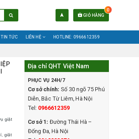
0
GIỎ HÀNG
TIN TỨC
LIÊN HỆ
HOTLINE: 0966612359
IỆP
Địa chỉ QHT Việt Nam
I
PHỤC VỤ 24H/7
Cơ sở chính:
Số 30 ngõ 75 Phú
Diễn, Bắc Từ Liêm, Hà Nội
Tel:
0966612359
ụ giặt
Cơ sở 1:
Đường Thái Hà –
Đống Đa, Hà Nội
, giặt