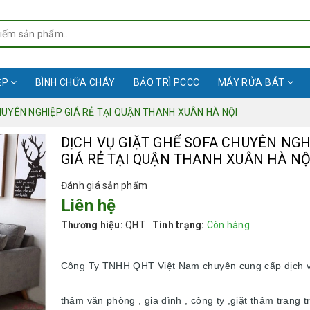
ỆP
BÌNH CHỮA CHÁY
BẢO TRÌ PCCC
MÁY RỬA BÁT
HUYÊN NGHIỆP GIÁ RẺ TẠI QUẬN THANH XUÂN HÀ NỘI
DỊCH VỤ GIẶT GHẾ SOFA CHUYÊN NGH
GIÁ RẺ TẠI QUẬN THANH XUÂN HÀ NỘ
Đánh giá sản phẩm
Liên hệ
Thương hiệu:
QHT
Tình trạng:
Còn hàng
Công Ty TNHH QHT Việt Nam chuyên cung cấp dịch v
thảm văn phòng , gia đình , công ty ,giặt thảm trang trí