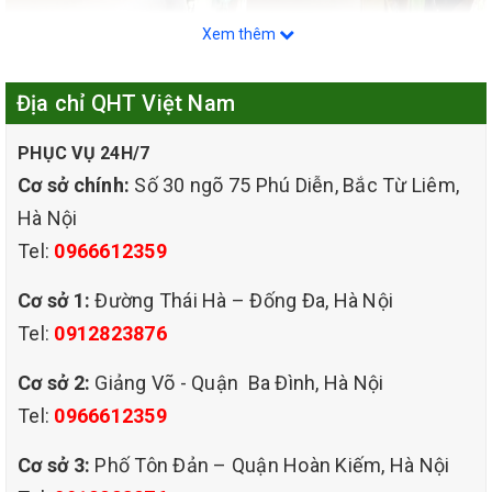
Xem thêm
Địa chỉ QHT Việt Nam
PHỤC VỤ 24H/7
Cơ sở chính:
Số 30 ngõ 75 Phú Diễn, Bắc Từ Liêm,
Hà Nội
Tel:
0966612359
Cơ sở 1:
Đường Thái Hà – Đống Đa, Hà Nội
Tel:
0912823876
Cơ sở 2:
Giảng Võ - Quận Ba Đình, Hà Nội
Tel:
0966612359
dịch vụ giặt ghế sofa
chuyên nghiệp giá rẻ tại quận cầu giấy hà nội
Cơ sở 3:
Phố Tôn Đản – Quận Hoàn Kiếm, Hà Nội
Tại Hà Nội, ghế sofa là sản phẩm nội thất khá quen thuộc được