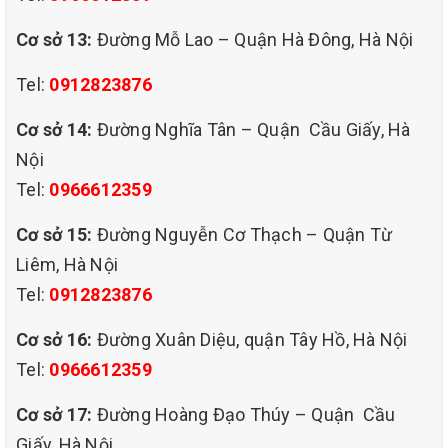
+ Bước 1: Kiểm tra tình trạng ghế sofa của khách hàng
Cơ sở 13:
Đường Mỗ Lao – Quận Hà Đông, Hà Nội
+ Bước 2: Dùng máy hút bụi chuyên dụng để hút toàn bộ bụi bẩn
bám trên ghế sofa
Tel:
0912823876
+ Bước 3: Lựa chọn dung dịch hóa chất phù hợp với chất liệu ghế
Cơ sở 14:
Đường Nghĩa Tân – Quận Cầu Giấy, Hà
sofa và pha theo đúng tiêu chuẩn.
Nội
+ Bước 4: Phun dung dịch chuyên dụng lên trên bề mặt của ghế
Tel:
0966612359
sofa.
Cơ sở 15:
Đường Nguyễn Cơ Thạch – Quận Từ
+ Bước 5: Dùng máy đánh tay chuyên dụng để đánh tan hết các
vết ố bẩn trên sofa.
Liêm, Hà Nội
Tel:
0912823876
+ Bước 6: Sử dụng máy hút bụi chân không để hút toàn bộ vết
bẩn còn bám trên bề mặt.
Cơ sở 16:
Đường Xuân Diệu, quận Tây Hồ, Hà Nội
+ Bước 7: Tiến hành phun xả lại sau khi giặt để loại bỏ những
Tel:
0966612359
dung dịch trong ghế sofa.
Cơ sở 17:
Đường Hoàng Đạo Thúy – Quận Cầu
+ Bước 8: Kiểm tra kết quả làm sạch nhằm đảm bảo chất lượng
dịch vụ
Giấy, Hà Nội