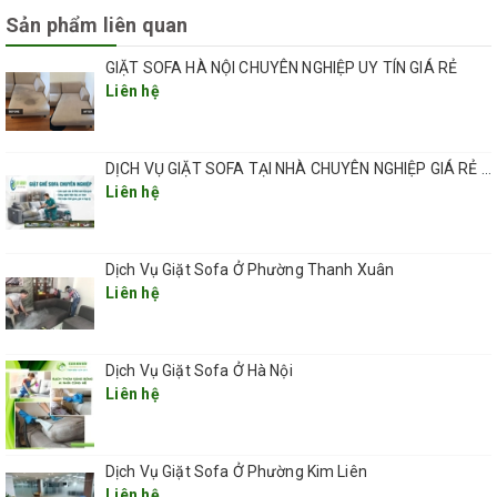
Sản phẩm liên quan
GIẶT SOFA HÀ NỘI CHUYÊN NGHIỆP UY TÍN GIÁ RẺ
Liên hệ
DỊCH VỤ GIẶT SOFA TẠI NHÀ CHUYÊN NGHIỆP GIÁ RẺ UY TÍN TẠI HÀ NỘI
Liên hệ
Dịch Vụ Giặt Sofa Ở Phường Thanh Xuân
Liên hệ
Dịch Vụ Giặt Sofa Ở Hà Nội
Liên hệ
dịch vụ giặt ghế sofa chuyên
nghiệp giá rẻ tại quận cầu giấy hà nội.
Dịch Vụ Giặt Sofa Ở Phường Kim Liên
Vì sao dịch vụ giặt ghế sofa tại thành phố Hà Nội của QHT
Liên hệ