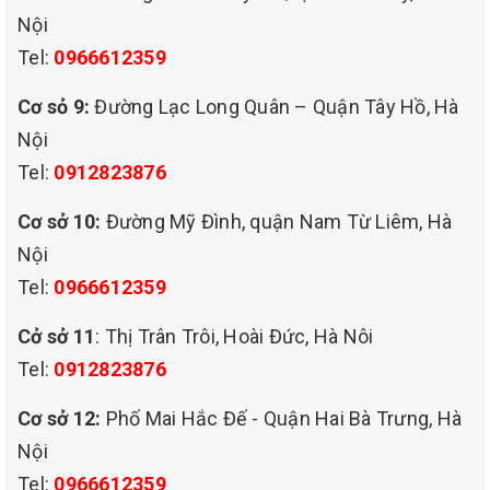
Nội
Tel:
0966612359
Cơ sỏ 9:
Đường Lạc Long Quân – Quận Tây Hồ, Hà
Nội
Tel:
0912823876
Cơ sở 10:
Đường Mỹ Đình, quận Nam Từ Liêm, Hà
Nội
Tel:
0966612359
Cở sở 11
: Thị Trân Trôi, Hoài Đức, Hà Nôi
Tel:
0912823876
dịch vụ giặt ghế sofa chuyên
Cơ sở 12:
Phố Mai Hắc Đế - Quận Hai Bà Trưng, Hà
nghiệp giá rẻ tại quận cầu giấy hà nội.
Nội
Quy Trình Giặt Ghế Sofa Của QHT Việt Nam
Tel:
0966612359