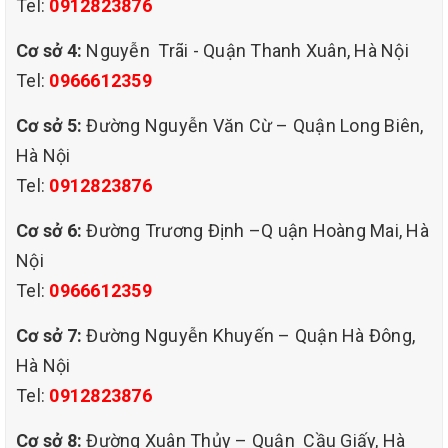
Tel:
0912823876
bài trí trong mọi không gian từ phòng khách, văn phòng, nhà
hàng, spa… không chỉ tạo cảm giác thư giãn thoải mái mà còn là
Cơ sở 4:
Nguyễn Trãi - Quận Thanh Xuân, Hà Nội
điểm nhấn nổi bật cho không gian tổng thể trở nên sang trọng và
Tel:
0966612359
đầy tinh tế. Là đơn vị hoạt động trong lĩnh vực làm sạch,thảm
, sofa.. uy tín hàng đầu hiện nay.QHT Việt Nam luôn hiểu rằng, để
Cơ sở 5:
Đường Nguyễn Văn Cừ – Quận Long Biên,
có được bộ sofa mới và bền mãi theo thời gian thì người dùng cần
Hà Nội
phải quan tâm hơn cả tới việc vệ sinh ghế sofa thường xuyên theo
Tel:
0912823876
định kỳ. Do đó,QHT Việt Nam cung cấp dịch vụ giặt ghế sofa tại
thành phố Hà Nội nhằm phục vụ mọi đối tượng khách hàng:
Cơ sở 6:
Đường Trương Định –Q uận Hoàng Mai, Hà
Nội
Tel:
0966612359
Cơ sở 7:
Đường Nguyễn Khuyến – Quận Hà Đông,
Hà Nội
Tel:
0912823876
Cơ sở 8:
Đường Xuân Thủy – Quận Cầu Giấy, Hà