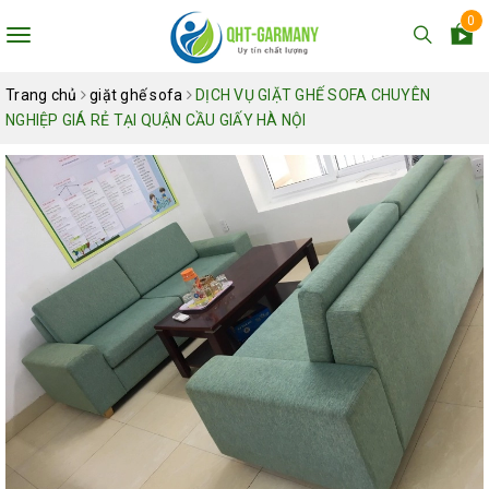
0
Toggle
navigation
Trang chủ
giặt ghế sofa
DỊCH VỤ GIẶT GHẾ SOFA CHUYÊN
NGHIỆP GIÁ RẺ TẠI QUẬN CẦU GIẤY HÀ NỘI