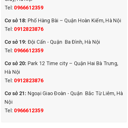
Tel:
0966612359
+ Bước 8: Nghiệm thu bàn giao cho khách hàng.
Cơ sở 18:
Phố Hàng Bài – Quận Hoàn Kiếm, Hà Nội
Sử dụng dịch vụ giặt ghế sofa tại thành phố Hà Nội của QHT Việt
Nam sẽ giúp quý khách hàng tiết kiệm chi phí và thời gian đáng
Tel:
0912823876
kể, thay vì phải bỏ ra khoản tiền lớn mua sofa mới thì bạn hoàn
toàn có thể sở hữu bộ sofa như mới giúp loại bỏ vi khuẩn gây
Cơ sở 19:
Đội Cấn - Quận Ba Đình, Hà Nội
bệnh đảm bảo an toàn cho cả gia đình.
Tel:
0966612359
Cơ sở 20:
Park 12 Time city – Quận Hai Bà Trưng,
Hà Nội
Tel:
0912823876
Cơ sở 21:
Ngoại Giao Đoàn - Quận Bắc Từ Liêm, Hà
Nội
Tel:
0966612359