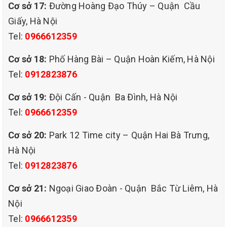
Cơ sở 17:
Đường Hoàng Đạo Thúy – Quận Cầu
về dịch vụ của chúng tôi.
Giấy, Hà Nội
QUY TRÌNH GIẶT GHẾ SOFA CỦA QHT VIỆT NAM
Tel:
0966612359
*Kiểm tra loại ghế , và chất liệu ghế sofa để biết cách sử lý
*Dùng máy hút bụi công nghiệp hút sạch bụi bẩn bám trên bề mặt
Cơ sở 18:
Phố Hàng Bài – Quận Hoàn Kiếm, Hà Nội
ghế
Tel:
0912823876
*Kiểm tra tác dụng của hóa chất tẩy vết bẩn đối với bề mặt ghế
*Tẩy điểm các vết bẩn cứng đầu bằng hóa chất chuyên dùng
Cơ sở 19:
Đội Cấn - Quận Ba Đình, Hà Nội
*Phun hóa chất giặt ghế chuyên dụng lên toàn bộ ghế
Tel:
0966612359
*Sử dụng máy giặt công nghiệp chà sạch toàn bộ ghế
*Dùng máy hút nước công nghiệp hút sạch toàn bộ chất bẩn
Cơ sở 20:
Park 12 Time city – Quận Hai Bà Trưng,
* Phun hóa chất diệt khuẩn và khử mùi hôi toàn bộ ghế
Hà Nội
* Lau khô lại sàn nhà và sắp xếp lại ghế về vị trí ban đầu
Tel:
0912823876
Cơ sở 21:
Ngoại Giao Đoàn - Quận Bắc Từ Liêm, Hà
Nội
Tel:
0966612359