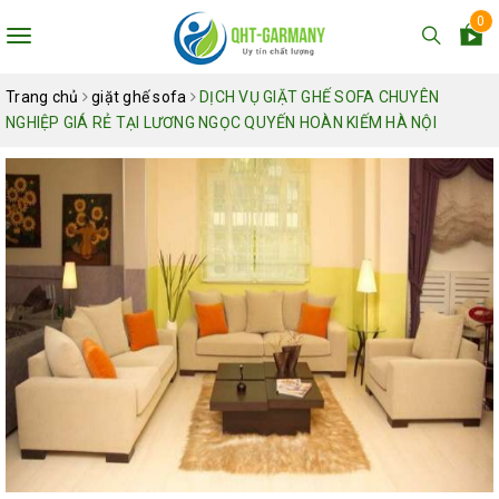
0
Toggle
navigation
Trang chủ
giặt ghế sofa
DỊCH VỤ GIẶT GHẾ SOFA CHUYÊN
NGHIỆP GIÁ RẺ TẠI LƯƠNG NGỌC QUYẾN HOÀN KIẾM HÀ NỘI