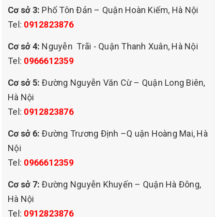
rất cần thiết cho nhiều nhà, các công ty , Văn phòng, Nhà Khách,
Cơ sở 3:
Phố Tôn Đản – Quận Hoàn Kiếm, Hà Nội
Tel:
0912823876
Quán Cafe, Khách Sạn,….tại sao chúng tôi nói như vậy ? Tại vì
Cơ sở 4:
Nguyễn Trãi - Quận Thanh Xuân, Hà Nội
ghế sofa có nhiều tác dụng như để làm đẹp là vật dụng trang trí,
Tel:
0966612359
cũng là nơi nghỉ ngơi, tiếp khách của nhiều gia đình,và công ty
Cơ sở 5:
Đường Nguyễn Văn Cừ – Quận Long Biên,
Hà Nội
văn phòng hay nơi sang trọng,vì thế khi ghế sofa tại nhà bạn bị
Tel:
0912823876
bẩn nếu không giặt đúng cách đôi khi sẽ làm hỏng chất lượng
Cơ sở 6:
Đường Trương Định –Q uận Hoàng Mai, Hà
Nội
của ghế, mà còn không sạch.
Tel:
0966612359
Cơ sở 7:
Đường Nguyễn Khuyến – Quận Hà Đông,
Hà Nội
Tel:
0912823876