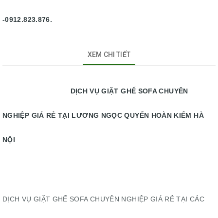
-0912.823.876.
XEM CHI TIẾT
DỊCH VỤ GIẶT GHẾ SOFA CHUYÊN
NGHIỆP GIÁ RẺ TẠI LƯƠNG NGỌC QUYẾN HOÀN KIẾM HÀ
NỘI
DỊCH VỤ GIẶT GHẾ SOFA CHUYÊN NGHIỆP GIÁ RẺ TẠI CÁC