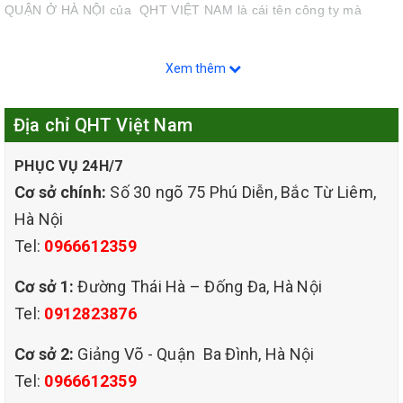
QUẬN Ở HÀ NỘI của QHT VIỆT NAM là cái tên công ty mà
chúng tôi muốn nhắc đến ngày hôm nay : với đội ngũ nhân viên
Xem thêm
chuyên nghiệp, dịch vụ nhanh, giá rẻ,mà giặt sạch, các máy móc
Địa chỉ QHT Việt Nam
hiện đại, hóa chất đảm bảo chất lượng,Nếu khách hàng có dự
PHỤC VỤ 24H/7
định giặt ghế sofa tại nhà do bị bẩn, ẩm mốc, hay bị thú cưng tè
Cơ sở chính:
Số 30 ngõ 75 Phú Diễn, Bắc Từ Liêm,
Hà Nội
bậy….thì hãy chọn QHT VIỆT NAM nhé QHT VIỆT NAM hứa hẹn
Tel:
0966612359
sẽ làm cho bạn hài lòng nhất,trả lại không gian sống – trong
Cơ sở 1:
Đường Thái Hà – Đống Đa, Hà Nội
Tel:
0912823876
sạch, tạo thêm sức sống mới.
Cơ sở 2:
Giảng Võ - Quận Ba Đình, Hà Nội
Dịch vụ giặt ghế sofa tại Hà Nội của QHT VIỆT NAMđang trở nên
Tel:
0966612359