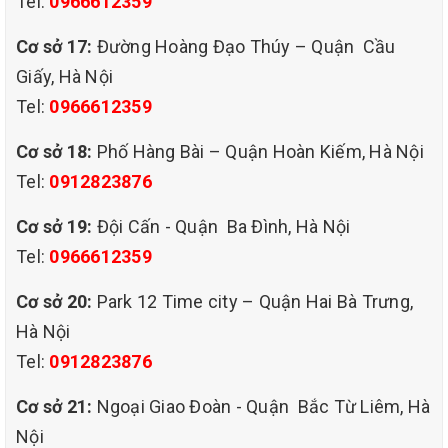
Tel:
0966612359
Cơ sở 17:
Đường Hoàng Đạo Thúy – Quận Cầu
Giấy, Hà Nội
Tel:
0966612359
dịch vụ giặt ghế sofa chuyên
Cơ sở 18:
Phố Hàng Bài – Quận Hoàn Kiếm, Hà Nội
nghiệp giá rẻ tại bưởi ba đình hà nội.
Tel:
0912823876
VÌ SAO NÊN CHỌN DỊCH VỤ GIẶT GHẾ SOFA HÀ NỘI CỦA QHT
Cơ sở 19:
Đội Cấn - Quận Ba Đình, Hà Nội
VIỆT NAM
-Dịch vụ giặt ghế sofa giá rẻ nhất ở Hà Nội nhưng chất lượng và
Tel:
0966612359
uy tín đãm bảo,luôn được khách hàng tin tưởng sử dụng khi cần.
-Chúng tôi phục vụ cho quý khách hàng tất cả quận huyện tại Hà
Cơ sở 20:
Park 12 Time city – Quận Hai Bà Trưng,
Nội ,không ngại xa và không phát sinh thêm chi phí
Hà Nội
-Chúng tôi phục vụ quý khách hàng 24/24 không ngại ngày đêm (
Tel:
0912823876
quý khách phải đặt lịch trước )
-Đội ngũ nhân viên giàu kinh nghiệm ,đã làm lâu năm trong lĩnh
Cơ sở 21:
Ngoại Giao Đoàn - Quận Bắc Từ Liêm, Hà
vực làm sạch
Nội
-Chúng tôi luôn đi đầu về uy tín và chất lượng ( quý khách không