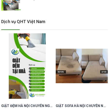
Dịch vụ QHT Việt Nam
GIẶT ĐỆM HÀ NỘI CHUYÊN NGHIỆP UY TÍN GIÁ RẺ
GIẶT SOFA HÀ NỘI CHUYÊN NGHIỆP UY TÍN GIÁ RẺ