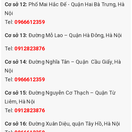
Cơ sở 12:
Phố Mai Hắc Đế - Quận Hai Bà Trưng, Hà
B8: Sấy khô ghế sofa, chân ghế lau sạch bằng khăn mềm tránh
Nội
xước.
Tel:
0966612359
B9: Lau khô lại sàn nhà và sắp xếp lại ghế về vị trí ban đầu.
Cơ sở 13:
Đường Mỗ Lao – Quận Hà Đông, Hà Nội
Tel:
0912823876
Cơ sở 14:
Đường Nghĩa Tân – Quận Cầu Giấy, Hà
Nội
Tel:
0966612359
Cơ sở 15:
Đường Nguyễn Cơ Thạch – Quận Từ
Liêm, Hà Nội
Tel:
0912823876
Cơ sở 16:
Đường Xuân Diệu, quận Tây Hồ, Hà Nội