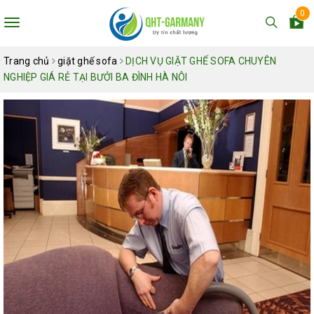
0
Toggle
navigation
Trang chủ
giặt ghế sofa
DỊCH VỤ GIẶT GHẾ SOFA CHUYÊN
NGHIỆP GIÁ RẺ TẠI BƯỞI BA ĐÌNH HÀ NÔI