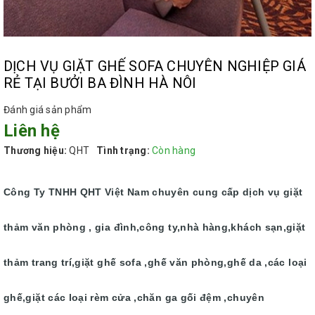
DỊCH VỤ GIẶT GHẾ SOFA CHUYÊN NGHIỆP GIÁ
RẺ TẠI BƯỞI BA ĐÌNH HÀ NÔI
Đánh giá sản phẩm
Liên hệ
Thương hiệu:
QHT
Tình trạng:
Còn hàng
Công Ty TNHH QHT Việt Nam chuyên cung cấp dịch vụ giặt
thảm văn phòng , gia đình,công ty,nhà hàng,khách sạn,giặt
thảm trang trí,giặt ghế sofa ,ghế văn phòng,ghế da ,các loại
ghế,giặt các loại rèm cửa ,chăn ga gối đệm ,chuyên