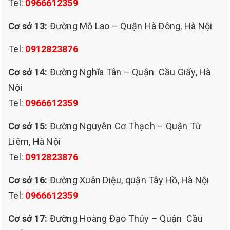
Tel:
0966612359
Cơ sở 13:
Đường Mỗ Lao – Quận Hà Đông, Hà Nội
Tel:
0912823876
Cơ sở 14:
Đường Nghĩa Tân – Quận Cầu Giấy, Hà
Nội
Tel:
0966612359
Cơ sở 15:
Đường Nguyễn Cơ Thạch – Quận Từ
Tăng cường chất lượng giấc ngủ
Liêm, Hà Nội
Với một chiếc đệm ngủ thơm mát, sạch sẽ, không có
Tel:
0912823876
mồ hôi, nấm mốc sẽ giúp bạn có một giấc ngủ ngon
Cơ sở 16:
Đường Xuân Diệu, quận Tây Hồ, Hà Nội
và thoải mái hơn, không còn phải lo lắng về các tác
Tel:
0966612359
nhân ảnh hưởng đến sức khỏe của mình. Vì vậy, vệ
sinh đệm là việc làm vô cùng cần thiết để nâng cao
Cơ sở 17:
Đường Hoàng Đạo Thúy – Quận Cầu
chất lượng cuộc sống của bạn và gia đình.Chiếc đệm