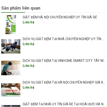
Sản phẩm liên quan
GIẶT ĐỆM HÀ NỘI CHUYÊN NGHIỆP UY TÍN GIÁ RẺ
Liên hệ
Lợi ích khi khách hàng sử dụng dịch vụ giặt đệm
DỊCH VỤ GIẶT ĐỆM TẠI NHÀ CHUYÊN NGHIỆP UY TÍN GIÁ RẺ TẠI HÀ NỘI
Liên hệ
của QHT VIỆT NAM
Tiết kiệm thời gian
Việc tự giặt đệm tại nhà sẽ tốn khá nhiều công sức và
DỊCH VỤ GIẶT ĐỆM TẠI VINHOME SMART CITY TÂY MỖ HÀ NỘI
thời gian. Bên cạnh đó, việc không có đầy đủ những
Liên hệ
dụng cụ vệ sinh chuyên dụng sẽ không thể đảm bảo
đệm được làm sạch hoàn toàn.
DỊCH VỤ GIẶT ĐỆM TẠI HÀ NỘI CHUYÊN NGHIỆP GIÁ RẺ UY TÍN
Liên hệ
Khi sử dụng dịch vụ vệ sinh đệm của QHT VIỆT NAM
sẽ giúp bạn tiết kiệm thời gian, chỉ với 30s đặt lịch,
GIẶT ĐỆM TẠI NHÀ UY TÍN GIÁ RẺ TẠI HOÀI ĐỨC HÀ NỘI
sau 60 phút sẽ có chuyên gia đến vệ sinh nệm cho