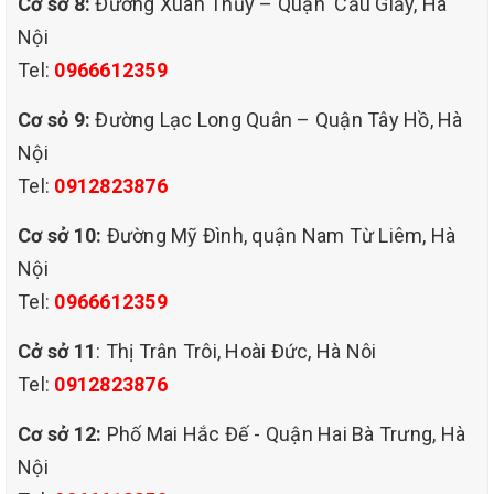
Cơ sở 8:
Đường Xuân Thủy – Quận Cầu Giấy, Hà
Vệ sinh nệm thường xuyên giúp loại bỏ các vi khuẩn
Nội
Giúp kéo dài tuổi thọ của đệm
Tel:
0966612359
Nếu để các vết bẩn, vi khuẩn tồn tại lâu ngày sẽ làm
Cơ sỏ 9:
Đường Lạc Long Quân – Quận Tây Hồ, Hà
giảm chất lượng của nệm. Ngoài ra, mồ hôi và nước
Nội
uống thấm vào đệm trong một thời gian dài sẽ phá
Tel:
0912823876
hỏng kết cấu của các sợi vải hay bề mặt cao su của
nệm, làm giảm tuổi thọ của đệm.
Cơ sở 10:
Đường Mỹ Đình, quận Nam Từ Liêm, Hà
Nội
Tel:
0966612359
Cở sở 11
: Thị Trân Trôi, Hoài Đức, Hà Nôi
Tel:
0912823876
Cơ sở 12:
Phố Mai Hắc Đế - Quận Hai Bà Trưng, Hà
Nội