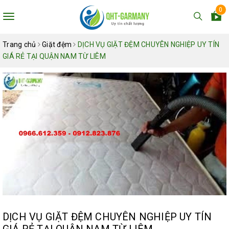
0
Toggle
navigation
Trang chủ
Giặt đệm
DỊCH VỤ GIẶT ĐỆM CHUYÊN NGHIỆP UY TÍN
GIÁ RẺ TẠI QUẬN NAM TỪ LIÊM
DỊCH VỤ GIẶT ĐỆM CHUYÊN NGHIỆP UY TÍN
GIÁ RẺ TẠI QUẬN NAM TỪ LIÊM