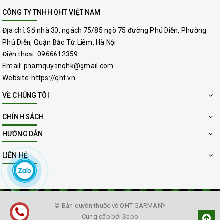
CÔNG TY TNHH QHT VIỆT NAM
Địa chỉ:
Số nhà 30, ngách 75/85 ngõ 75 đường Phú Diễn, Phường
Phú Diễn, Quận Bắc Từ Liêm, Hà Nội
Điện thoại:
0966612359
Email:
phamquyenqhk@gmail.com
Website:
https://qht.vn
VỀ CHÚNG TÔI
CHÍNH SÁCH
HƯỚNG DẪN
LIÊN HỆ
CÁC CÂU HỎI THƯỜNG GẶP
1. Chi phí cho một lần giặt đệm là bao nhiêu?
=> Chi phí tùy thuộc vào số lượng đệm, kích thước,
chất liệu đệm,… nhân viên sẽ tiến hành báo giá trước
© Bản quyền thuộc về
QHT-GARMANY
Cung cấp bởi
Sapo
khi khách đặt dịch vụ.