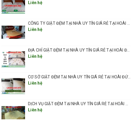
Liên hệ
bạn.
Giá cả minh bạch
CÔNG TY GIẶT ĐỆM TẠI NHÀ UY TÍN GIÁ RẺ TẠI HOÀI ĐỨC HÀ NỘI
Đệm nhỏ hơn 1,5m giá giặt 250.000 VNĐ
Liên hệ
Đệm từ 1,5m đến 1,8m giá giặt 300.000 VNĐ
Đệm lớn hơn 2m giá giặt 350.000 VNĐ
ĐỊA CHỈ GIẶT ĐỆM TẠI NHÀ UY TÍN GIÁ RẺ TẠI HOÀI ĐỨC HÀ NỘI
Quy trình vệ sinh đệm của QHT VIỆT NAM
Liên hệ
Bước 1: Tiếp nhận thông tin đặt dịch vụ từ khách
hàng. Sau đó, Ccông nhân của QHT VIỆT NAM đến nơi
CƠ SỞ GIẶT ĐỆM TẠI NHÀ UY TÍN GIÁ RẺ TẠI HOÀI ĐỨC HÀ NỘI
làm việc quan sát, phân loại nệm để đưa ra phương án
Liên hệ
vệ sinh hợp lý.
Bước 2: Làm sạch bụi bẩn trên bề mặt nệm bằng máy
DỊCH VỤ GIẶT ĐỆM TẠI NHÀ UY TÍN GIÁ RẺ TẠI HOÀI ĐỨC HÀ NỘI
hút bụi chuyên dụng.
Liên hệ
Bước 3: Khử khuẩn trên bề mặt nệm bằng hóa chất
chuyên dụng tùy theo chất lượng của đệm.