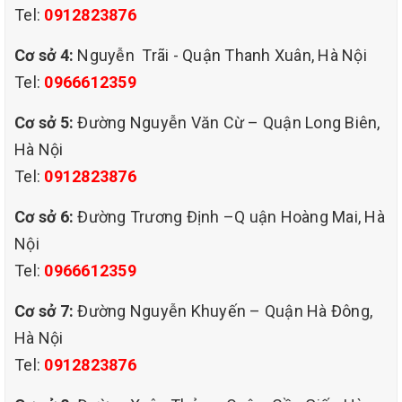
Tel:
0912823876
Cơ sở 4:
Nguyễn Trãi - Quận Thanh Xuân, Hà Nội
Tại sao nên giặt đệm thường xuyên
Tel:
0966612359
Loại bỏ bụi bẩn, vi khuẩn có hại – Bảo vệ sức khỏe
Cơ sở 5:
Đường Nguyễn Văn Cừ – Quận Long Biên,
gia đình
Hà Nội
Đệm được cấu tạo từ các chất liệu như: Cao su, vải nỉ,
Tel:
0912823876
bông,mút,….Chính vì vậy, đệm rất dễ bị bám bẩn. Nếu
không được vệ sinh định kỳ, các vết bẩn này sẽ thấm
Cơ sở 6:
Đường Trương Định –Q uận Hoàng Mai, Hà
sâu vào bên trong khiến việc làm sạch trở nên khó
Nội
khăn hơn.
Tel:
0966612359
Bên cạnh đó, việc tích tụ nhiều bụi bẩn sẽ tạo điều
Cơ sở 7:
Đường Nguyễn Khuyến – Quận Hà Đông,
kiện thuận lợi để sinh ra các ổ vi khuẩn, gây ảnh
Hà Nội
hưởng đến sức khỏe con người đặc biệt các bệnh về
Tel:
0912823876
đường hô hấp và da liễu.