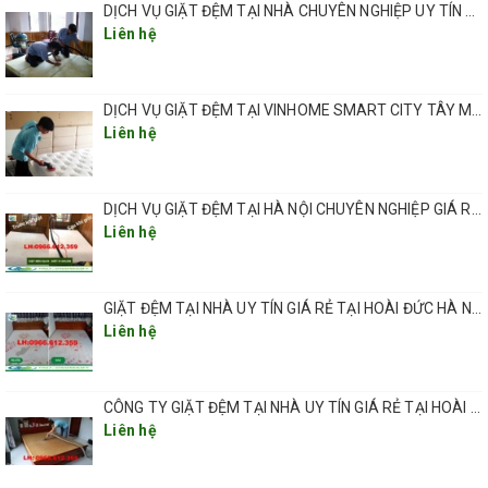
DỊCH VỤ GIẶT ĐỆM TẠI NHÀ CHUYÊN NGHIỆP UY TÍN GIÁ RẺ TẠI HÀ NỘI
Bước 6 . Phun dung dịch khử trùng và tiêu diệt tận gốc 100% nấm
Liên hệ
khuẩn cùng với các ký sinh vật có hại bằng hóa chất chuyên dụng.
Bước 7 : Sử dụng máy hút đệm công nghiệp hút tách kỹ chất dơ,
DỊCH VỤ GIẶT ĐỆM TẠI VINHOME SMART CITY TÂY MỖ HÀ NỘI
dung dịch chứa bụi bẩn, nấm bệnh và vi khuẩn ra khỏi đệm.
Liên hệ
Bước 8: Để dưỡng đệm đồng thời ngăn ngừa nấm khuẩn, ký sinh
trở lại chúng tôi phun dung dịch dưỡng đệm nên bề mặt đệm.
DỊCH VỤ GIẶT ĐỆM TẠI HÀ NỘI CHUYÊN NGHIỆP GIÁ RẺ UY TÍN
Liên hệ
GIẶT ĐỆM TẠI NHÀ UY TÍN GIÁ RẺ TẠI HOÀI ĐỨC HÀ NỘI
Liên hệ
CÔNG TY GIẶT ĐỆM TẠI NHÀ UY TÍN GIÁ RẺ TẠI HOÀI ĐỨC HÀ NỘI
Liên hệ