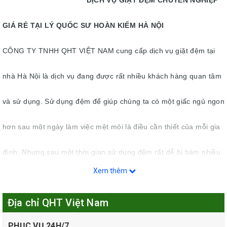
DỊCH VỤ GIẶT ĐỆM CHUYÊN NGHIỆP
GIÁ RẺ TẠI LÝ QUỐC SƯ HOÀN KIẾM HÀ NỘI
CÔNG TY TNHH QHT VIỆT NAM cung cấp dịch vụ giặt đệm tại
nhà Hà Nội là dịch vụ đang được rất nhiều khách hàng quan tâm
và sử dụng. Sử dụng đệm để giúp chúng ta có một giấc ngủ ngon
hơn sau một ngày làm việc mệt mỏi là điều cần thiết của mỗi gia
đình. Nhưng sau một thời gian sử dụng đệm rất dễ bị bám nhiều
Xem thêm
các vết bẩn, bụi đất, ẩm mốc, mùi hội khó chịu… ảnh hưởng đến
Địa chỉ QHT Việt Nam
giấc ngủ của mình. Vì vậy việc giặt đệm tại nhà thường xuyên là
PHỤC VỤ 24H/7