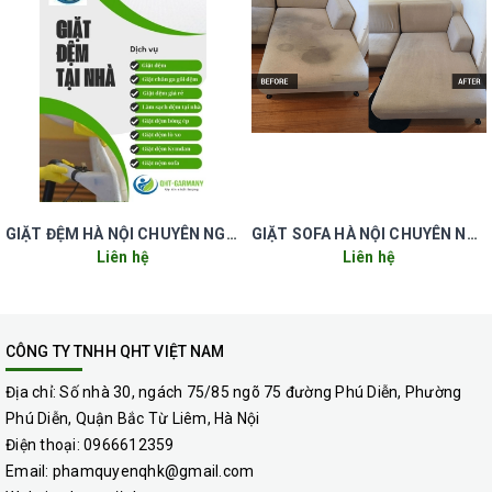
Bảng giá dịch vụ giặt đệm tại Hà Nội
Hiện nay, trên thị trường dịch vụ vệ sinh tại Hà Nội, giá giặt đệm ở
các đơn vị khác từ 300 – 350k/ 1 tấm đệm có chiều dài khoảng 1.4
– 2.0 mét. Nhưng khi sử dụng dịch vụ giặt đệm của công ty QHT
VIỆT NAM chúng tôi quý khách chỉ phải chi một khoản thấp hơn là
từ 250 – 300k/ tấm áp dụng cho mọi kích thước đệm của bạn
đang sử dụng. Liên hệ ngay công ty QHT VIỆT NAM chúng tôi để
được tư vấn và báo giá combo dịch vụ ưu đãi hơn.
Thông tin liên hệ.
Honline: 0912 823 876 - 0966 612 359
GIẶT ĐỆM HÀ NỘI CHUYÊN NGHIỆP UY TÍN GIÁ RẺ
GIẶT SOFA HÀ NỘI CHUYÊN NGHIỆP UY TÍN GIÁ RẺ
Liên hệ
Liên hệ
https://qht.vn
QHT VIỆT NAM hi vọng được đồng hành cùng không gian sống
của bạn!
CÔNG TY TNHH QHT VIỆT NAM
Địa chỉ:
Số nhà 30, ngách 75/85 ngõ 75 đường Phú Diễn, Phường
Phú Diễn, Quận Bắc Từ Liêm, Hà Nội
Điện thoại:
0966612359
Email:
phamquyenqhk@gmail.com