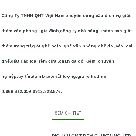
Công Ty TNHH QHT Việt Nam chuyên cung cấp dịch vụ giặt
thảm văn phòng , gia đình,công ty,nhà hàng,khách sạn,giặt
thảm trang trí,giặt ghế sofa ,ghế văn phòng,ghế da ,các loại
ghế,giặt các loại rèm cửa ,chăn ga gối đệm ,chuyên
nghiệp,uy tín,đảm bảo,chất lượng,giá rẻ.hotline
:0966.612.359-0912.823.876.
XEM CHI TIẾT