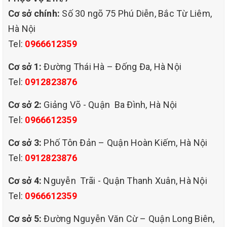
việc vô cùng cần thiết với mỗi gia đình. Nên mọi gia đình đều tìm
Cơ sở chính:
Số 30 ngõ 75 Phú Diễn, Bắc Từ Liêm,
cho mình một công ty cung cấp dịch vụ giặt đệm tại nhà đảm bảo
Hà Nội
Tel:
0966612359
giá rẻ, chất lượng mà giá cả hợp lý thì đó là vấn đề được rất
Cơ sở 1:
Đường Thái Hà – Đống Đa, Hà Nội
nhiều các gia đình sử dụng đệm quan tâm. Hôm nay, QHT VIỆT
Tel:
0912823876
NAM chúng tôi sẽ mang đến dịch vụ giặt đệm đảm bảo các tiêu
Cơ sở 2:
Giảng Võ - Quận Ba Đình, Hà Nội
Tel:
0966612359
chí nhanh, sạch, giá rẻ, làm hài lòng mọi khách hàng khi sử dụng
Cơ sở 3:
Phố Tôn Đản – Quận Hoàn Kiếm, Hà Nội
dịch vụ.
Tel:
0912823876
Cơ sở 4:
Nguyễn Trãi - Quận Thanh Xuân, Hà Nội
Tel:
0966612359
Cơ sở 5:
Đường Nguyễn Văn Cừ – Quận Long Biên,