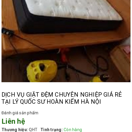
DỊCH VỤ GIẶT ĐỆM CHUYÊN NGHIỆP GIÁ RẺ
TẠI LÝ QUỐC SƯ HOÀN KIẾM HÀ NỘI
Đánh giá sản phẩm
Liên hệ
Thương hiệu:
QHT
Tình trạng:
Còn hàng