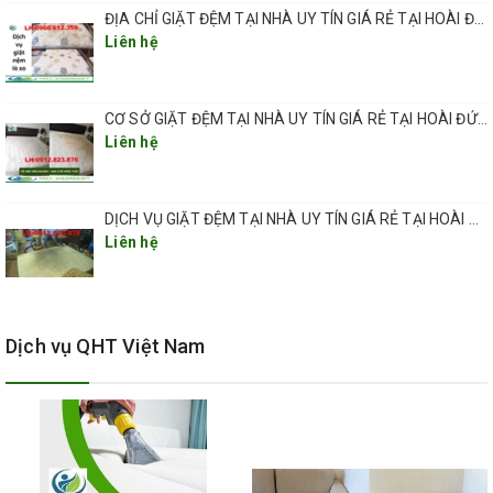
ĐỊA CHỈ GIẶT ĐỆM TẠI NHÀ UY TÍN GIÁ RẺ TẠI HOÀI ĐỨC HÀ NỘI
Liên hệ
CƠ SỞ GIẶT ĐỆM TẠI NHÀ UY TÍN GIÁ RẺ TẠI HOÀI ĐỨC HÀ NỘI
Liên hệ
DỊCH VỤ GIẶT ĐỆM TẠI NHÀ UY TÍN GIÁ RẺ TẠI HOÀI ĐỨC HÀ NỘI
Liên hệ
Dịch vụ QHT Việt Nam
dịch vụ giặt đệm chuyên nghiệp
giá rẻ tại lý quốc sư hoàn kiếm hà nội.