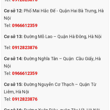
Cơ sở 12:
Phố Mai Hắc Đế - Quận Hai Bà Trưng, Hà
ngoài việc nhanh chóng làm sạch và loại trừ khuẩn hại ký
Nội
sinh trên thảm trả lại cho bạn môi trường làm việc trong
Tel:
0966612359
Cơ sở 13:
Đường Mỗ Lao – Quận Hà Đông, Hà Nội
lành nhất. Dịch vụ giặt thảm chúng tôi còn hướng đến các
Tel:
0912823876
yếu tố về : thời gian thi công, thời gian thảm khô …QHT
Cơ sở 14:
Đường Nghĩa Tân – Quận Cầu Giấy, Hà
VIỆT NAM là nhà cung cấp dịch vụ giặt thảm, giặt ghế
Nội
Tel:
0966612359
sofa…chuyên nghiệp bậc nhất hiện nay. Chúng tôi luôn
Cơ sở 15:
Đường Nguyễn Cơ Thạch – Quận Từ
tạo dựng niềm tin cho khách hàng bằng chính chất lượng
Liêm, Hà Nội
của sản phẩm dịch vụ mà chúng tôi cung cấp kèm theo đó
Tel:
0912823876
là những chuẩn mực về giá thành của các sản phẩm dịch