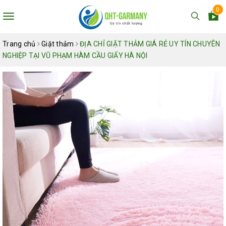
0
Toggle
navigation
Trang chủ
Giặt thảm
ĐỊA CHỈ GIẶT THẢM GIÁ RẺ UY TÍN CHUYÊN
NGHIỆP TẠI VŨ PHẠM HÀM CẦU GIẤY HÀ NỘI