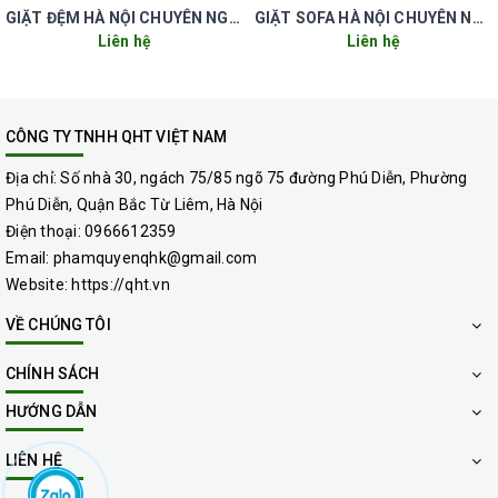
các mùi hôi do ẩm ướt.
GIẶT ĐỆM HÀ NỘI CHUYÊN NGHIỆP UY TÍN GIÁ RẺ
GIẶT SOFA HÀ NỘI CHUYÊN NGHIỆP UY TÍN GIÁ RẺ
Liên hệ
Liên hệ
Bước 7: Lặp lại các bước 4, 5, 6 với những khu vực phát
hiện vẫn còn bám bẩn.
CÔNG TY TNHH QHT VIỆT NAM
Bước 8: Sau khi thảm khô hoàn toàn thì di chuyển các
Địa chỉ:
Số nhà 30, ngách 75/85 ngõ 75 đường Phú Diễn, Phường
Phú Diễn, Quận Bắc Từ Liêm, Hà Nội
trang thiết bị trở về đúng với vị trí ban đầu.
Điện thoại:
0966612359
Email:
phamquyenqhk@gmail.com
Website:
https://qht.vn
VỀ CHÚNG TÔI
CHÍNH SÁCH
HƯỚNG DẪN
LIÊN HỆ