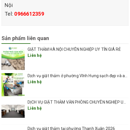
NAM luôn luôn phục vụ khách hàng với chất lượng dịch vụ
Nội
Tel:
0966612359
cao nhất.
CÁC DỊCH VỤ GIẶT THẢM TẠI QUẬN CẦU GIẤY DO
Sản phẩm liên quan
QHT VIỆT NAM CUNG CẤP
GIẶT THẢM HÀ NỘI CHUYÊN NGHIỆP UY TÍN GIÁ RẺ
Liên hệ
– Dịch vụ giặt thảm văn phòng.
– Dịch vụ giặt thảm nhà riêng, biệt thự.
Dịch vụ giặt thảm ở phường Vĩnh Hưng sạch đẹp và an toàn 2026
Liên hệ
– Dịch vụ giặt thảm trải sàn.
– Dịch vụ giặt thảm vách ngăn.
DỊCH VỤ GIẶT THẢM VĂN PHÒNG CHUYÊN NGHIỆP UY TÍN GIÁ RẺ(GIÁ TỪ 5K/ 1M2) TẠI HÀ NỘI
Liên hệ
– Dịch vụ giặt thảm trang trí.
Dịch vụ giặt thảm tại phường Thanh Xuân 2026