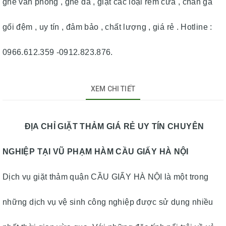
ghế văn phòng , ghế da , giặt các loại rèm cửa , chăn ga
gối đệm , uy tín , đảm bảo , chất lượng , giá rẻ . Hotline :
0966.612.359 -0912.823.876.
XEM CHI TIẾT
ĐỊA CHỈ GIẶT THẢM GIÁ RẺ UY TÍN CHUYÊN
NGHIỆP TẠI VŨ PHẠM HÀM CẦU GIẤY HÀ NỘI
Dịch vụ giặt thảm quận CẦU GIẤY HÀ NỘI là một trong
những dịch vụ vệ sinh công nghiệp được sử dụng nhiều