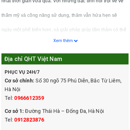
nhất thời gian vừa qua. Với những đặc tính nổi trội về vẻ
thẩm mỹ và công năng sử dụng, thảm vẫn hứa hẹn sẽ
ngày một phổ biến hơn, và giải pháp giúp tấm thảm có thể
Xem thêm
sạch sẽ một cách hoàn hảo và nhanh chóng như dịch vụ
Địa chỉ QHT Việt Nam
giặt thảm sẽ ngày càng được người tiêu dùng quan tâm
PHỤC VỤ 24H/7
nhiều hơn. QHT VIỆT NAM sẽ mang đến cho khách hàng
Cơ sở chính:
Số 30 ngõ 75 Phú Diễn, Bắc Từ Liêm,
sự trải nghiệm dịch vụ giá rẻ uy tín chuyên nghiệp và hoàn
Hà Nội
Tel:
0966612359
hảo nhất.
Cơ sở 1:
Đường Thái Hà – Đống Đa, Hà Nội
Tel:
0912823876