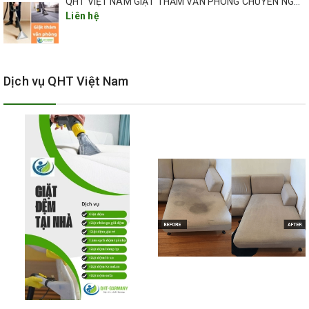
QHT VIỆT NAM GIẶT THẢM VĂN PHÒNG CHUYÊN NGHIỆP TẠI HÀ NỘI
Bước 3: Kiểm tra bề mặt sàn, chất liệu thảm, tình trạng các
Liên hệ
vết bẩn để có thể áp dụng hóa chất giặt thảm cho phù hợp.
Bước 4: Phun đều hóa chất lên bề mặt thảm với một lượng
Dịch vụ QHT Việt Nam
vừa đủ ước và đánh tan các vết bẩn bằng cách máy đánh
chuyên dụng.
Bước 5: Loại bỏ các bể bẩn khỏi bề mặt thảm bằng các
máy hút bụi chuyên nghiệp dành riêng cho thảm.
Bước 6: Áp dụng quy trình thổi khô chuyên nghiệp để đẩy
nhanh được quá trình làm khô thảm để có thể tránh được