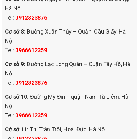
Hà Nội
Tel:
0912823876
Cơ sở 8:
Đường Xuân Thủy – Quận Cầu Giấy, Hà
Nội
Tel:
0966612359
Cơ sỏ 9:
Đường Lạc Long Quân – Quận Tây Hồ, Hà
Nội
Tel:
0912823876
DỊCH VỤ GIẶT THẢM TẠI QUẬN CẦU GIẤY VÀ CÁC
Cơ sở 10:
Đường Mỹ Đình, quận Nam Từ Liêm, Hà
Nội
QUẬN Ở HÀ NỘI CỦA QHT VIỆT NAM
Tel:
0966612359
QHT VIỆT NAM cung cấp dịch vụ giặt thảm tại quận CẦU
Cở sở 11
: Thị Trân Trôi, Hoài Đức, Hà Nôi
Tel:
0912823876
GIẤY HÀ NỘI với chất lượng ưu việt nhất hiện nay, bởi