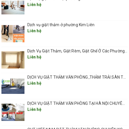
– Dịch vụ giặt thảm cho tòa nhà, cao ốc.
Liên hệ
– Dịch vụ giặt thảm chuyên nghiệp quán cafe, internet, của
Dịch vụ giặt thảm ở phường Kim Liên
hàng,..
Liên hệ
– Và tất cả các công việc liên quan đến làm sạch thảm.
Dịch Vụ Giặt Thảm, Giặt Rèm, Giặt Ghế Ở Các Phường Hà Nội
Liên hệ
QUY TRÌNH GIẶT THẢM TẠI QUẬN CẦU GIẤY VÀ CÁC
QUẬN HUYỆN TẠI HÀ NỘI
DỊCH VỤ GIẶT THẢM VĂN PHÒNG ,THẢM TRẢI SÀN TẠI HÀ NỘI CHUYÊN NGHIỆP UY TÍN GIÁ RẺ
Liên hệ
Bước 1: Di chuyển các trang thiết bị và đặt biển báo hiệu
để có thể tạo được điều kiện thuận lợi nhất cho công việc.
DỊCH VỤ GIẶT THẢM VĂN PHÒNG TẠI HÀ NỘI CHUYÊN NGHIỆP CHẤT LƯỢNG
Liên hệ
Bước 2: Hút sạch bụi bẩn trên bề mặt thảm.