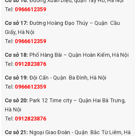
Cơ sở 16:
Đường Xuân Diệu, quận Tây Hồ, Hà Nội
Tel:
0966612359
vụ.
Cơ sở 17:
Đường Hoàng Đạo Thúy – Quận Cầu
Kinh nghiệm chuyên môn của chúng tôi là chìa khóa để
Giấy, Hà Nội
Tel:
0966612359
mang đến dịch vụ giặt thảm chất lượng cao với giá cả
Cơ sở 18:
Phố Hàng Bài – Quận Hoàn Kiếm, Hà Nội
cạnh tranh. Tại Quận CẦU GIẤY với đội ngũ nhân viên
Tel:
0912823876
giàu kinh nghiệm và thân thiện, luôn luôn đáp ứng mọi yêu
Cơ sở 19:
Đội Cấn - Quận Ba Đình, Hà Nội
Tel:
0966612359
cầu của quý khách. Đồng thời, Dịch vụ giặt thảm của
Cơ sở 20:
Park 12 Time city – Quận Hai Bà Trưng,
chúng tôi sử dụng các loại máy móc, thiết bị chất lượng
Hà Nội
Tel:
0912823876
cao nhằm mang lại lợi ích tối đa cho quý khách.QHT VIỆT
Cơ sở 21:
Ngoại Giao Đoàn - Quận Bắc Từ Liêm, Hà