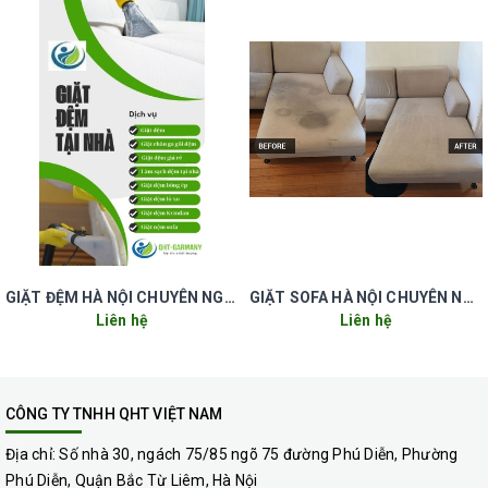
GIẶT ĐỆM HÀ NỘI CHUYÊN NGHIỆP UY TÍN GIÁ RẺ
GIẶT SOFA HÀ NỘI CHUYÊN NGHIỆP UY TÍN GIÁ RẺ
Liên hệ
Liên hệ
CÔNG TY TNHH QHT VIỆT NAM
Địa chỉ:
Số nhà 30, ngách 75/85 ngõ 75 đường Phú Diễn, Phường
Phú Diễn, Quận Bắc Từ Liêm, Hà Nội