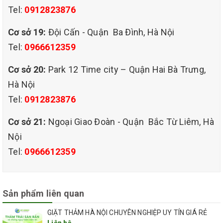
Tel:
0912823876
CÔNG TY TNHH QHT Việt Nam
Địa chỉ: Số 30 ngõ 75 Phú Diễn, Bắc Từ Liêm, Hà Nội
Cơ sở 19:
Đội Cấn - Quận Ba Đình, Hà Nội
Hotline:0912823876 - 0966612359
Tel:
0966612359
Cơ sở 20:
Park 12 Time city – Quận Hai Bà Trưng,
Hà Nội
Tel:
0912823876
Cơ sở 21:
Ngoại Giao Đoàn - Quận Bắc Từ Liêm, Hà
Nội
Tel:
0966612359
Sản phẩm liên quan
GIẶT THẢM HÀ NỘI CHUYÊN NGHIỆP UY TÍN GIÁ RẺ