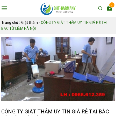
0
Toggle
navigation
Trang chủ
Giặt thảm
CÔNG TY GIẶT THẢM UY TÍN GIÁ RẺ TẠI
BẮC TỪ LIÊM HÀ NỘI
CÔNG TY GIẶT THẢM UY TÍN GIÁ RẺ TẠI BẮC