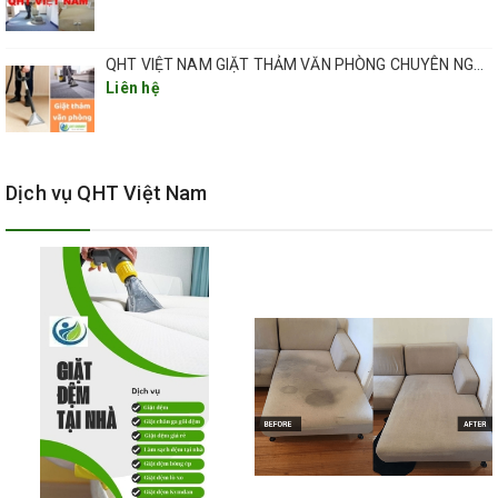
nước trà, cà phê, nước trái cây, chocolate,… Việc đầu tiên bạn
cần làm là phun nước lau kính lên toàn bộ tấm thảm. Đợi khoảng
QHT VIỆT NAM GIẶT THẢM VĂN PHÒNG CHUYÊN NGHIỆP TẠI HÀ NỘI
2 – 3 phút cho dung dịch nước lau kính thấm vào vết bẩn, giúp
Liên hệ
làm mềm vết bẩn. Sau đó, đặt một miếng khăn trắng, sạch lên đó.
Tiếp theo, bạn cắm bàn là, là nhẹ nhàng trên mặt tấm khăn là có
thể khiến các vết bẩn hút ngược trở lại miếng khăn trắng, giúp
mặt thảm sạch sẽ như mới.
Dịch vụ QHT Việt Nam
B. Giặt thảm trải sàn với baking soda
Baking soda có rất nhiều ứng dụng hữu ích trong đời sống, có thể
kể đến như làm sạch, khử mùi hiệu quả mà không gây độc hại cho
sức khỏe con người. Trong số những tác dụng của baking soda,
chúng ta không thể không đề cập tới khả năng giặt thảm trải sàn
ưu việt.
Trước hết, rắc một lớp mỏng baking soda lên bề mặt thảm trải
sàn. Sau đó, đợi khoảng 30 phút rồi sử dụng máy hút bụi để hút
sạch lớp bột này. Lớp bột được hút vào máy sẽ kéo theo bụi bẩn,
nấm mốc trong thảm trải sàn, giúp bạn sở hữu mặt thảm luôn
sạch sẽ như mới.