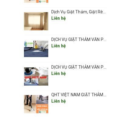
Dịch Vụ Giặt Thảm, Giặt Rèm, Giặt Ghế Ở Các Phường Hà Nội
Liên hệ
DỊCH VỤ GIẶT THẢM VĂN PHÒNG ,THẢM TRẢI SÀN TẠI HÀ NỘI CHUYÊN NGHIỆP UY TÍN GIÁ RẺ
Liên hệ
DỊCH VỤ GIẶT THẢM VĂN PHÒNG TẠI HÀ NỘI CHUYÊN NGHIỆP CHẤT LƯỢNG
Liên hệ
QHT VIỆT NAM GIẶT THẢM VĂN PHÒNG CHUYÊN NGHIỆP TẠI HÀ NỘI
Liên hệ