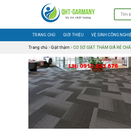
TRANG CHỦ
GIỚI THIỆU
VỆ SINH CÔNG NGHI
Trang chủ
Giặt thảm
CƠ SỞ GIẶT THẢM GIÁ RẺ CHẤ