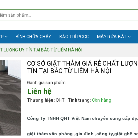
ỆP
BÌNH CHỮA CHÁY
BẢO TRÌ PCCC
MÁY RỬA BÁT
T LƯỢNG UY TÍN TẠI BẮC TỪ LIÊM HÀ NỘI
CƠ SỞ GIẶT THẢM GIÁ RẺ CHẤT LƯỢN
TÍN TẠI BẮC TỪ LIÊM HÀ NỘI
Đánh giá sản phẩm
Liên hệ
Thương hiệu:
QHT
Tình trạng:
Còn hàng
Công Ty TNHH QHT Việt Nam chuyên cung cấp dị
giặt thảm văn phòng ,gia đình ,công ty,giặt ghế s