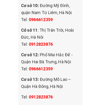
hững địa
Cơ sở 10:
Đường Mỹ Đình,
n xã hội
quận Nam Từ Liêm, Hà Nội
Tel:
0966612359
tổ chức
ang cung
Cở sở 11
: Thị Trân Trôi, Hoài
hị, dịch
Đức, Hà Nôi
thường.
Tel:
0912823876
 vệ sinh
Cơ sở 12:
Phố Mai Hắc Đế -
 văn
mới và
Quận Hai Bà Trưng, Hà Nội
 Mùa
Tel:
0966612359
ế hãy vệ
àm sạch
Cơ sở 13:
Đường Mỗ Lao –
Quận Hà Đông, Hà Nội
Tel:
0912823876