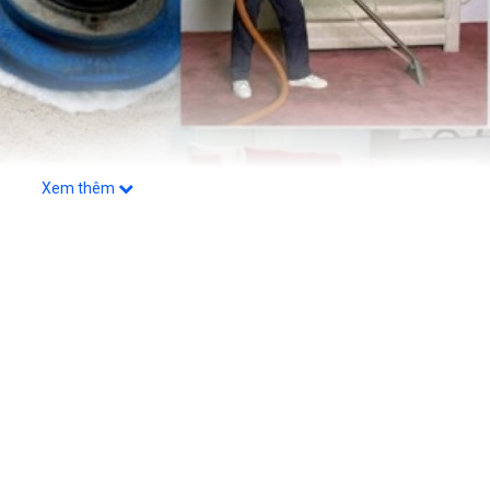
Xem thêm
ty vệ sinh QHT Việt Nam chuyên cung cấp dịch vụ giặt thảm tại nhà 
a bàn HÀ NỘI .Các gói dịch vụ sẽ giúp cho khách hàng có thể căn cứ
t định có sử dụng dịch vụ hay không và lựa chọn gói, hạng mục dịch
ệm thời gian cho mọi khách hàng cũng như độ uy tín cho công ty vệ
vệ sinh thảm QHT Việt Nam sẽ hỗ trợ dịch vụ giặt thảm văn phòng, 