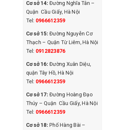
Cơ sở 14:
Đường Nghĩa Tân –
Quận Cầu Giấy, Hà Nội
Tel:
0966612359
 quận
Cơ sở 15:
Đường Nguyễn Cơ
 Long
Thạch – Quận Từ Liêm, Hà Nội
Tây,
Tel:
0912823876
trình
Cơ sở 16:
Đường Xuân Diệu,
hó chịu
quận Tây Hồ, Hà Nội
ẩy sạch
được tư
Tel:
0966612359
Cơ sở 17:
Đường Hoàng Đạo
Thúy – Quận Cầu Giấy, Hà Nội
Tel:
0966612359
Cơ sở 18:
Phố Hàng Bài –