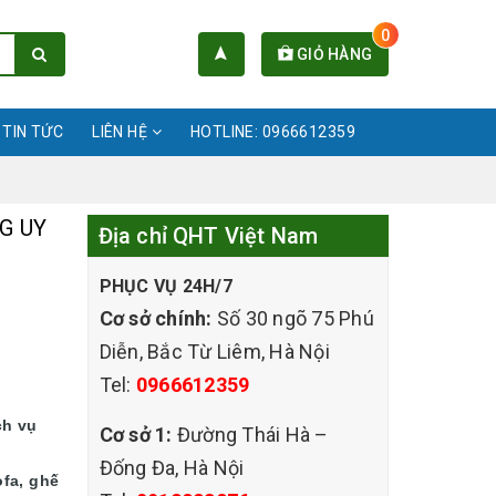
0
GIỎ HÀNG
TIN TỨC
LIÊN HỆ
HOTLINE: 0966612359
G UY
Địa chỉ QHT Việt Nam
PHỤC VỤ 24H/7
Cơ sở chính:
Số 30 ngõ 75 Phú
Diễn, Bắc Từ Liêm, Hà Nội
Tel:
0966612359
ch vụ
Cơ sở 1:
Đường Thái Hà –
Đống Đa, Hà Nội
ofa, ghế