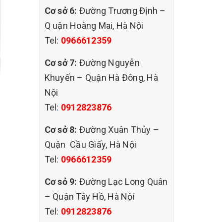
Cơ sở 6:
Đường Trương Định –
Q uận Hoàng Mai, Hà Nội
Tel:
0966612359
Cơ sở 7:
Đường Nguyễn
Khuyến – Quận Hà Đông, Hà
Nội
Tel:
0912823876
Cơ sở 8:
Đường Xuân Thủy –
Quận Cầu Giấy, Hà Nội
Tel:
0966612359
,giặt
 theo
Cơ sỏ 9:
Đường Lạc Long Quân
 vụ nhu
 sinh QHT
– Quận Tây Hồ, Hà Nội
Tel:
0912823876
dịch vụ