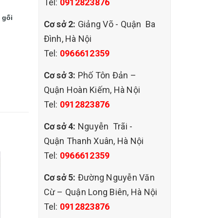
Tel:
0912823876
 gối
Cơ sở 2:
Giảng Võ - Quận Ba
Đình, Hà Nội
Tel:
0966612359
Cơ sở 3:
Phố Tôn Đản –
Quận Hoàn Kiếm, Hà Nội
Tel:
0912823876
Cơ sở 4:
Nguyễn Trãi -
Quận Thanh Xuân, Hà Nội
Tel:
0966612359
Cơ sở 5:
Đường Nguyễn Văn
Cừ – Quận Long Biên, Hà Nội
Tel:
0912823876