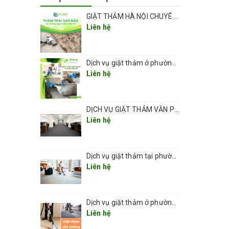
GIẶT THẢM HÀ NỘI CHUYÊN NGHIỆP UY TÍN GIÁ RẺ
Liên hệ
Dịch vụ giặt thảm ở phường Vĩnh Hưng sạch đẹp và an toàn 2026
Liên hệ
hảm nhà
DỊCH VỤ GIẶT THẢM VĂN PHÒNG CHUYÊN NGHIỆP UY TÍN GIÁ RẺ(GIÁ TỪ 5K/ 1M2) TẠI HÀ NỘI
Liên hệ
Dịch vụ giặt thảm tại phường Thanh Xuân 2026
Liên hệ
Dịch vụ giặt thảm ở phường Kim Liên
Liên hệ