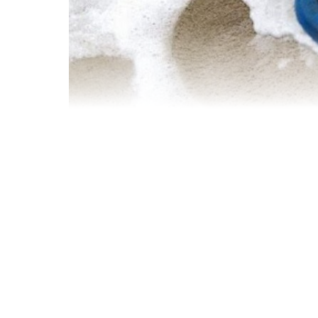
Hiện nay dịch vụ giặt thảm tại Bắc Từ Liêm của công 
thảm văn phòng và giặt thảm tất cả các quận trên đị
nhu cầu cũng như điều kiện kinh tế gia đình mà quyế
cầu phù hợp ,chúng tôi luôn đảm bảo sạch sẽ tiết ki
Việt Nam.
Sẽ không quá khó khăn cho bạn khi tìm kiếm dịch vụ 