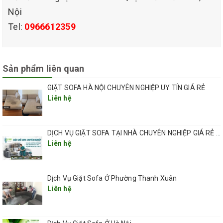
bám nhiều bụi bặm hơn và dễ bị bẩn bởi
Nội
Tel:
0966612359
nhiều nguyên nhân khác nhau.
Có thể áp dụng phương pháp giặt bằng
Sản phẩm liên quan
máy đánh tay giúp loại bỏ vết bẩn nhanh
GIẶT SOFA HÀ NỘI CHUYÊN NGHIỆP UY TÍN GIÁ RẺ
chóng
Liên hệ
Sử dụng máy phun hút chuyên dụng để làm
sạch tận sâu bên trong sofa và hiệu quả
DỊCH VỤ GIẶT SOFA TẠI NHÀ CHUYÊN NGHIỆP GIÁ RẺ UY TÍN TẠI HÀ NỘI
Liên hệ
diệt khuẩn cao hơn
Các loại ghế sofa vải, nỉ sau khi giặt có thể
Dịch Vụ Giặt Sofa Ở Phường Thanh Xuân
được làm trắng lên rõ rệt
Liên hệ
Dung dịch làm sạch gốc hữu cơ kết hợp
nước xả giúp sản phẩm được thơm mát