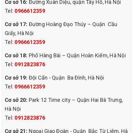
Cơ sở 16:
Đường Xuân Diệu, quận Tây Hồ, Hà Nội
bệnh về đường da và hô hấp.
Tel:
0966612359
Đảm bảo sự tự tin
: khi sofa được giặt sạch
Cơ sở 17:
Đường Hoàng Đạo Thúy – Quận Cầu
sẽ và tươi mới, bạn sẽ thấy tự tin hơn khi
Giấy, Hà Nội
tiếp khách hoặc thư giãn sau thời gian làm
Tel:
0966612359
việc mệt mỏi.
Cơ sở 18:
Phố Hàng Bài – Quận Hoàn Kiếm, Hà Nội
Các loại ghế sofa QHT VIỆT NAM cung
Tel:
0912823876
cấp dịch vụ vệ sinh tại nhà
Cơ sở 19:
Đội Cấn - Quận Ba Đình, Hà Nội
GHẾ SOFA VẢI, NỈ
Tel:
0966612359
Đây là chất liệu sofa được sử dụng phổ
Cơ sở 20:
Park 12 Time city – Quận Hai Bà Trưng,
biến nhất hiện nay, với nhiều kiểu dáng đa
Hà Nội
Tel:
0912823876
dạng như ghế sofa đơn, sofa đôi, sofa bed
và sofa góc L. Đối với sofa bằng vải, nỉ sẽ
Cơ sở 21:
Ngoại Giao Đoàn - Quận Bắc Từ Liêm, Hà