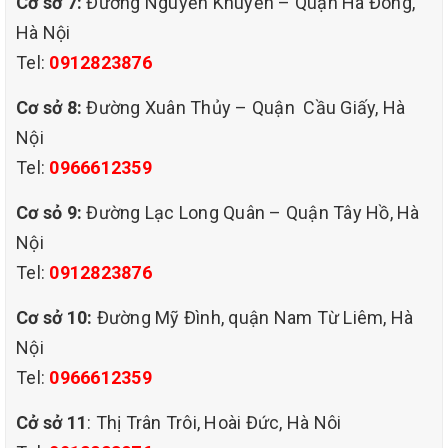
Cơ sở 7:
Đường Nguyễn Khuyến – Quận Hà Đông,
Hà Nội
Các lợi ích khi giặt ghế sofa thường
Tel:
0912823876
xuyên
Cơ sở 8:
Đường Xuân Thủy – Quận Cầu Giấy, Hà
Nội
Bảo dưỡng và kéo dài tuổi thọ của sofa
:
Tel:
0966612359
bằng cách vệ sinh ghế sofa thường xuyên
Cơ sỏ 9:
Đường Lạc Long Quân – Quận Tây Hồ, Hà
bạn sẽ loại bỏ được những tác nhân gây
Nội
hại như bụi, chất bẩn, dầu mỡ. Điều này
Tel:
0912823876
giúp bảo vệ sofa khỏi việc hao mòn và giữ
Cơ sở 10:
Đường Mỹ Đình, quận Nam Từ Liêm, Hà
được tính thẩm mỹ, sofa sẽ có tuổi thọ dài
Nội
hơn và giúp bạn tiết kiệm chi phí thay thế
Tel:
0966612359
và sử dụng lâu dài
Cở sở 11
: Thị Trân Trôi, Hoài Đức, Hà Nôi
Tạo không gian sạch sẽ và tươi mới
: vệ