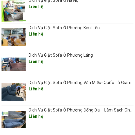
Dịch Vụ Giặt Sofa Ở Hà Nội
Liên hệ
hơn
GHẾ SOFA DA CAO CẤP
Dịch Vụ Giặt Sofa Ở Phường Kim Liên
Các sản phẩm ghế sofa làm từ da cao cấp
Liên hệ
đều có tuổi thọ sử dụng rất lâu và cũng có
khả năng kháng bụi bẩn tốt hơn. Tuy nhiên
Dịch Vụ Giặt Sofa Ở Phường Láng
Liên hệ
vẫn cần vệ sinh lại sau một thời gian sử
dụng để đảm bảo ghế sofa của bạn luôn
Dịch Vụ Giặt Sofa Ở Phường Văn Miếu- Quốc Tử Giám
được như mới.
Liên hệ
Thời gian làm sạch và sử dụng lại nhanh
Dịch Vụ Giặt Sofa Ở Phường Đống Đa – Làm Sạch Chuyên Sâu, Tận Nơi, Nhanh Chóng 2025
hơn, không cần dùng đến một số loại máy
Liên hệ
chuyên dụng