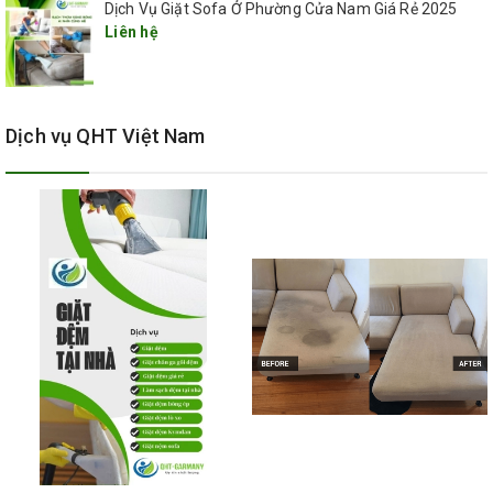
Được dưỡng lại bề mặt ghế da bằng dung
Dịch Vụ Giặt Sofa Ở Phường Cửa Nam Giá Rẻ 2025
Liên hệ
dịch dưỡng da cao cấp từ 3M của Mỹ
Đảm bảo chất lượng sử dụng của bề mặt
ghế sofa da
Dịch vụ QHT Việt Nam