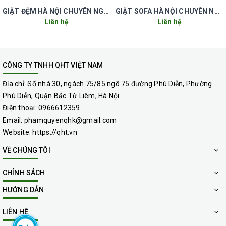
GIẶT ĐỆM HÀ NỘI CHUYÊN NGHIỆP UY TÍN GIÁ RẺ
GIẶT SOFA HÀ NỘI CHUYÊN NGHIỆP UY TÍN GIÁ RẺ
Liên hệ
Liên hệ
CÔNG TY TNHH QHT VIỆT NAM
Địa chỉ:
Số nhà 30, ngách 75/85 ngõ 75 đường Phú Diễn, Phường
Phú Diễn, Quận Bắc Từ Liêm, Hà Nội
Điện thoại:
0966612359
Email:
phamquyenqhk@gmail.com
Website:
https://qht.vn
Quy trình giặt ghế sofa chuyên nghiệp
VỀ CHÚNG TÔI
của QHT Việt Nam
CHÍNH SÁCH
Bước 1
: Kiểm tra tình trạng ghế xem độ
HƯỚNG DẪN
bẩn, chất liệu ghế và thông báo với khách
LIÊN HỆ
hàng tỉ lệ tẩy sạch các vết ố bẩn thâm kim