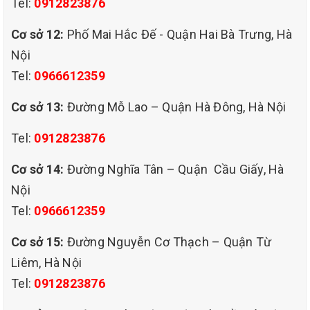
Tel:
0912823876
sinh sofa thường xuyên giúp loại bỏ các
Cơ sở 12:
Phố Mai Hắc Đế - Quận Hai Bà Trưng, Hà
vết bẩn mới, vết bẩn lâu ngày trên bề mặt,
Nội
kết quả là bạn có chiếc sofa sạch sẽ, tươi
Tel:
0966612359
mới thơm mát. Cảm giác ngồi lên sẽ dễ
Cơ sở 13:
Đường Mỗ Lao – Quận Hà Đông, Hà Nội
chịu và mang loại không gian thoải mái
Tel:
0912823876
Sức khoẻ được đảm bảo:
sofa là nới
Cơ sở 14:
Đường Nghĩa Tân – Quận Cầu Giấy, Hà
chúng ta thường xuyên tiếp xúc trực tiếp,
Nội
việc giặt sofa thường xuyên không những
Tel:
0966612359
giúp loại bỏ bụi bẩn mà còn loại bỏ được vi
Cơ sở 15:
Đường Nguyễn Cơ Thạch – Quận Từ
khuẩn, vi sinh vật và tác nhân gây dị ứng
Liêm, Hà Nội
ảnh hưởng tới sức khoẻ , vệ sinh sofa sẽ
Tel:
0912823876
giúp gia dình bạn được bảo vệ khỏi các