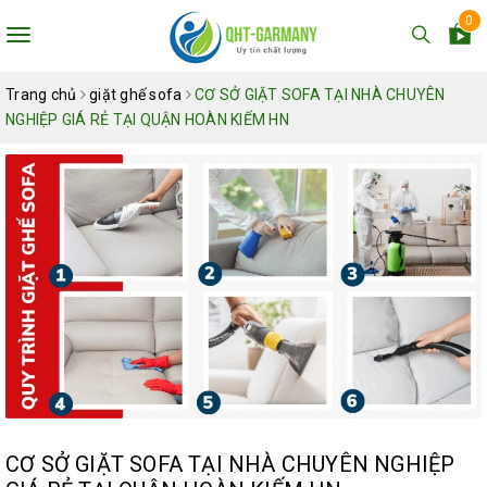
0
Toggle
navigation
Trang chủ
giặt ghế sofa
CƠ SỞ GIẶT SOFA TẠI NHÀ CHUYÊN
NGHIỆP GIÁ RẺ TẠI QUẬN HOÀN KIẾM HN
CƠ SỞ GIẶT SOFA TẠI NHÀ CHUYÊN NGHIỆP