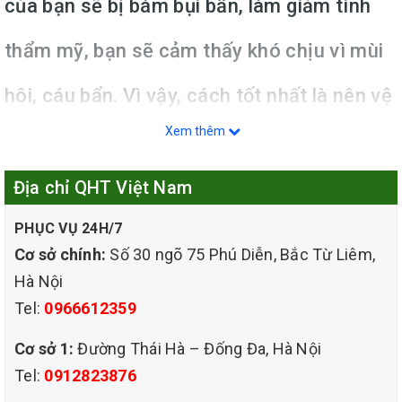
của bạn sẽ bị bám bụi bẩn, làm giảm tính
thẩm mỹ, bạn sẽ cảm thấy khó chịu vì mùi
hôi, cáu bẩn. Vì vậy, cách tốt nhất là nên vệ
Xem thêm
sinh ghế sofa định thông qua dịch vụ giặt
ghế sofa để ghế sạch thơm như mới. Bởi vì
Địa chỉ QHT Việt Nam
lý do đó dịch vụ giặt ghế sofa của QHT Việt
PHỤC VỤ 24H/7
Cơ sở chính:
Số 30 ngõ 75 Phú Diễn, Bắc Từ Liêm,
Nam ra đời để mang lại cho khách hàng
Hà Nội
Tel:
0966612359
không gian sạch sẽ và an toàn sức khoẻ
Cơ sở 1:
Đường Thái Hà – Đống Đa, Hà Nội
Tel:
0912823876