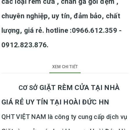
các loại rèm cửa , chăn ga gối đệm ,
chuyên nghiệp, uy tín, đảm bảo, chất
lượng, giá rẻ. hotline :0966.612.359 -
0912.823.876.
XEM CHI TIẾT
GIẶT RÈM CỬA TẠI NHÀ
CƠ SỞ
GIÁ RẺ UY TÍN TẠI HOÀI ĐỨC HN
QHT VIỆT NAM là công ty cung cấp dịch vụ