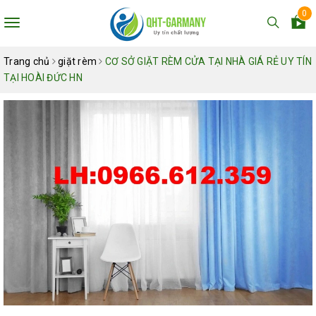
0
Toggle
navigation
Trang chủ
giặt rèm
CƠ SỞ GIẶT RÈM CỬA TẠI NHÀ GIÁ RẺ UY TÍN
TẠI HOÀI ĐỨC HN