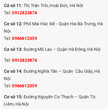
-Rèm cửa chắn ánh sáng, chắn gió, bụi bẩn
Cở sở 11
: Thị Trân Trôi, Hoài Đức, Hà Nôi
và tăng thẩm mỹ
Tel:
0912823876
-Rèm cửa chắn ánh sáng, chắn gió, bụi bẩn
Cơ sở 12:
Phố Mai Hắc Đế - Quận Hai Bà Trưng, Hà
và tăng thẩm mỹ
Nội
Với vị trí đặc biệt, rèm cửa bên cạnh các
Tel:
0966612359
cửa sổ đón ánh nắng, thoáng gió chắc
Cơ sở 13:
Đường Mỗ Lao – Quận Hà Đông, Hà Nội
chắn sẽ bị bám bụi bẩn. Tích tụ sau thời
Tel:
0912823876
gian dài, rèm cửa sẽ là nơi chứa rất nhiều
Cơ sở 14:
Đường Nghĩa Tân – Quận Cầu Giấy, Hà
bụi bặm. Điều dễ nhận biết nhất là những
Nội
hạt bụi li ti lơ lửng trong không khí khi bạn
Tel:
0966612359
đóng mở cửa rèm mà bên ngoài có ánh
Cơ sở 15:
Đường Nguyễn Cơ Thạch – Quận Từ
sáng rọi.
Liêm, Hà Nội