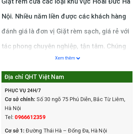
Giặt rèm cửa các loại khu vực Hoài Đức Hà
Nội. Nhiều năm liền được các khách hàng
đánh giá là đơn vị Giặt rèm sạch, giá rẻ với
tác phong chuyên nghiệp, tận tâm. Chúng
Xem thêm
tôi cam kết sẽ làm hài lòng 100% nhu cầu
của quý khách hàng khi có nhu cầu giặt
Địa chỉ QHT Việt Nam
cửa.
PHỤC VỤ 24H/7
Cơ sở chính:
Số 30 ngõ 75 Phú Diễn, Bắc Từ Liêm,
Hà Nội
Tel:
0966612359
Cơ sở 1:
Đường Thái Hà – Đống Đa, Hà Nội