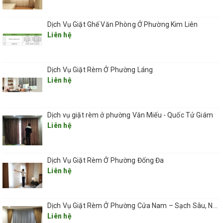
nhà tắm. Nếu giặt được, rồi chỗ phơi rèm ở
đâu trong khi không gian phơi đồ không đủ
Dịch Vụ Giặt Ghế Văn Phòng Ở Phường Kim Liên
Liên hệ
rộng để phơi? Chẳng lẽ phơi gập lại, lâu
khô và không thoát hết nước gây mùi hôi
Dịch Vụ Giặt Rèm Ở Phường Láng
lại càng tai hại hơn.
Liên hệ
Nên thuê dịch vụ giặt rèm cửa hơn là tự
Dịch vụ giặt rèm ở phường Văn Miếu - Quốc Tử Giám
thực hiện.
Liên hệ
Quá rườm rà và tốn thời gian cho việc tự
giặt rèm tại nhà, nhưng không giặt thì
Dịch Vụ Giặt Rèm Ở Phường Đống Đa
Liên hệ
không được vì rất bẩn. Đấy chính là lúc bạn
tìm tới các đơn vị chuyên dịch vụ giặt rèm
Dịch Vụ Giặt Rèm Ở Phường Cửa Nam – Sạch Sâu, Nhanh Gọn, Giá Hợp Lý 2025
cửa tại nhà.
Liên hệ