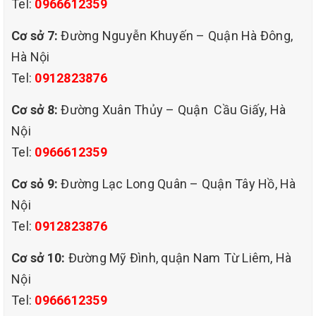
Tel:
0966612359
TẠI SAO PHẢI GIẶT RÈM ĐỊNH KỲ
Cơ sở 7:
Đường Nguyễn Khuyến – Quận Hà Đông,
Rèm cửa là nội thất có trong mọi gia đình
Hà Nội
Việt Nam, với mục đích sử dụng chính là
Tel:
0912823876
chắn ánh sáng mạnh cùng nhiệt lượng
Cơ sở 8:
Đường Xuân Thủy – Quận Cầu Giấy, Hà
chiếu từ ngoài vào trong nhà. Kết hợp
Nội
thêm nét đẹp phong thủy mềm mại, hài hòa
Tel:
0966612359
của các loại rèm giúp không gian gia đình
Cơ sỏ 9:
Đường Lạc Long Quân – Quận Tây Hồ, Hà
thêm sang trọng và thoáng đãng. Không ai
Nội
Tel:
0912823876
biết người Việt dùng rèm cửa từ khi nào
nhưng chắc chắn một điều thời xa xưa khi
Cơ sở 10:
Đường Mỹ Đình, quận Nam Từ Liêm, Hà
Nội
biết dệt vải là bắt đầu sử dụng.
Tel:
0966612359