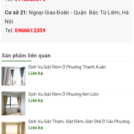
tháo gỡ các móc phía trên rồi hạ xuống,
Cơ sở 21:
Ngoại Giao Đoàn - Quận Bắc Từ Liêm, Hà
giặt xong lại lắp như cũ. Đối với các gia
Nội
đình ở thành phố Hà Nội rất bận rộn khó
Tel:
0966612359
mà thực hiện được những điều đó. Một
phần bạn không chuyên leo trèo, tháp lắp
Sản phẩm liên quan
như vậy, rất dễ rách, hư hỏng rèm cửa nếu
Dịch Vụ Giặt Rèm Ở Phường Thanh Xuân
mở không đúng quy trình.
Liên hệ
Chưa tính với chiếc màn diện tích to như
Dịch Vụ Giặt Rèm Ở Phường Kim Liên
vậy là quá khổ so với thau chậu, máy giặt,
Liên hệ
kích thước khu vực tắm giặt nhà bạn. Bạn
Dịch Vụ Giặt Thảm, Giặt Rèm, Giặt Ghế Ở Các Phường Hà Nội
khó lòng mà giặt được chiếc rèm trong
Liên hệ