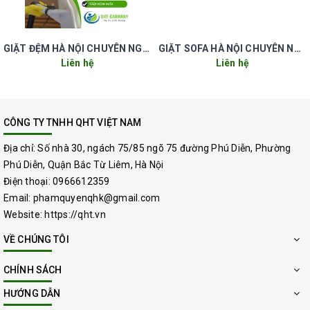
khách tham khảo dịch vụ của QHT VIỆT
NAM giặt rèm cửa tại Hoài Đức Hà Nội.
GIẶT ĐỆM HÀ NỘI CHUYÊN NGHIỆP UY TÍN GIÁ RẺ
GIẶT SOFA HÀ NỘI CHUYÊN NGHIỆP UY TÍN GIÁ RẺ
Liên hệ
Liên hệ
QHT VIỆTNAM – ĐƠN VỊ GIẶT GIẶT
RÈM CỦA TẠI HÒA ĐỨC HÀ NỘI
CÔNG TY TNHH QHT VIỆT NAM
Ở khu vực Hoài Đức Hà Nội có rất nhiều
Địa chỉ:
Số nhà 30, ngách 75/85 ngõ 75 đường Phú Diễn, Phường
công ty cung cấp dịch vụ Giặt Rèm uy tín,
Phú Diễn, Quận Bắc Từ Liêm, Hà Nội
chất lượng. Nếu nói uy tín, chất lượng nhất
Điện thoại:
0966612359
Email:
phamquyenqhk@gmail.com
thì bạn sẽ nghĩ “bên nào chả nói họ là số 1”
Website:
https://qht.vn
rồi thì thực tế cũng tầm trung mà thôi.
VỀ CHÚNG TÔI
Chúng tôi – QHT VIỆT NAM không phải là
CHÍNH SÁCH
đơn vị uy tín số 1 nhưng chuyên nghiệp thì
HƯỚNG DẪN