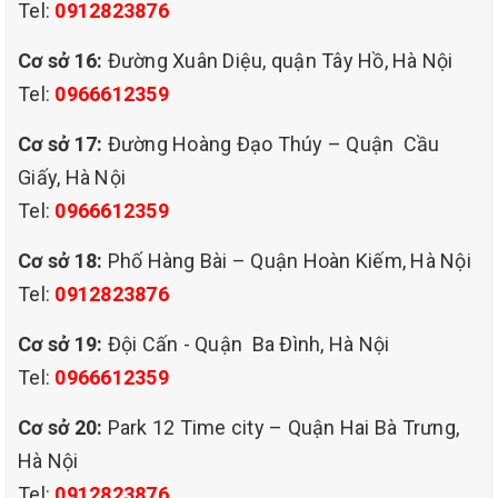
Tel:
0912823876
Những chiếc rèm đầy bụi bặm như vậy rất
ảnh hưởng tới sức khỏe, gia đình bạn có
Cơ sở 16:
Đường Xuân Diệu, quận Tây Hồ, Hà Nội
Tel:
0966612359
trẻ em rất dễ mẩn ngứa vì bụi gây kích ứng
làn da bé. Chưa tính hô cấp của bé cũng sẽ
Cơ sở 17:
Đường Hoàng Đạo Thúy – Quận Cầu
bị ảnh hưởng vì không khí nhiều bụi bặm
Giấy, Hà Nội
Tel:
0966612359
gây hắt xì, ho, hen suyễn… Để rèm cửa được
sạch sẽ thơm tho bảo vệ sức khỏe mọi
Cơ sở 18:
Phố Hàng Bài – Quận Hoàn Kiếm, Hà Nội
Tel:
0912823876
người trong gia đình, bạn nên giặt rèm cửa
định kỳ 2 – 3 tháng 1 lần.hoặc 6 tháng 1
Cơ sở 19:
Đội Cấn - Quận Ba Đình, Hà Nội
Tel:
0966612359
lần.
Cơ sở 20:
Park 12 Time city – Quận Hai Bà Trưng,
GIẶT RÈM Ở ĐÂU?
Hà Nội
Giặt rèm tốn rất nhiều thời gian khi phải
Tel:
0912823876