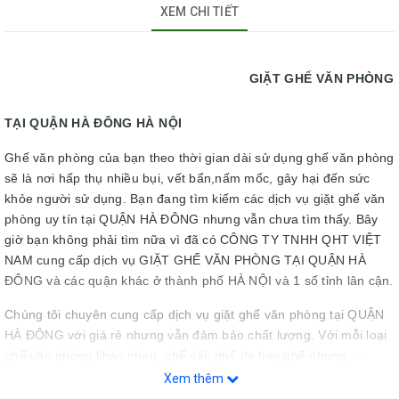
XEM CHI TIẾT
GIẶT GHẾ VĂN PHÒNG
TẠI QUẬN HÀ ĐÔNG HÀ NỘI
Ghế văn phòng của bạn theo thời gian dài sử dụng ghế văn phòng
sẽ là nơi hấp thụ nhiều bụi, vết bẩn,nấm mốc, gây hại đến sức
khỏe người sử dụng
. Bạn đang tìm kiếm các dịch vụ giặt ghế văn
phòng uy tín tại QUẬN HÀ ĐÔNG nhưng vẫn chưa tìm thấy. Bây
giờ bạn không phải tìm nữa vì đã có CÔNG TY TNHH QHT VIỆT
NAM cung cấp dịch vụ GIẶT GHẾ VĂN PHÒNG TẠI QUẬN HÀ
ĐÔNG và các quận khác ở thành phố HÀ NỘI và 1 số tỉnh lân cận.
Chúng tôi chuyên cung cấp dịch vụ giặt ghế văn phòng tại QUẬN
HÀ ĐÔNG với giá rẻ nhưng vẫn đảm bảo chất lượng. Với mỗi loại
ghế văn phòng khác nhau, ghế vải, ghế da hay ghế nhung….
Chúng tôi sẽ có các cách giặt ghế sofa khác nhau nhằm mang lại
Xem thêm
cho bạn bộ ghế văn phòng mới, sạch nhất cho văn phòng của