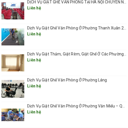
bằng máy hút bụi chuyên dụng.
DỊCH VỤ GIẶT GHẾ VĂN PHÒNG TẠI HÀ NỘI CHUYÊN NGHIỆP UY TÍN GIÁ RẺ
Liên hệ
Bước 3: Sử dụng máy móc vệ sinh chuyên dụng và dung dịch giặt
để làm sạch cơ bản ghế văn phòng.
Dịch Vụ Giặt Ghế Văn Phòng Ở Phường Thanh Xuân 2026
Bước 4: Tiếp tục làm sạch các vết bẩn cứng đầu bám lâu ngày,
Liên hệ
làm sạch sâu đối với ghế văn phòng.
Bước 5: Tiến hành diệt khuẩn, diệt nấm mốc trong toàn bộ ghế.
Dịch Vụ Giặt Thảm, Giặt Rèm, Giặt Ghế Ở Các Phường Hà Nội
Bước 6: Sử dụng máy sấy công suất lớn để làm khô ghế.
Liên hệ
Bước 7: Nhân viên quản lý công ty sẽ kiểm tra kết quả vệ sinh,
đảm bảo chất lượng dịch vụ.
Dịch Vụ Giặt Ghế Văn Phòng Ở Phường Láng
Bước 8: Bàn giao khách hàng kiểm tra và thanh toán dịch vụ giặt
Liên hệ
ghế văn phòng
Dịch Vụ Giặt Ghế Văn Phòng Ở Phường Văn Miếu – Quốc Tử Giám
Liên hệ