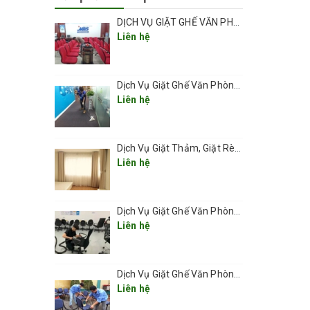
DỊCH VỤ GIẶT GHẾ VĂN PHÒNG TẠI HÀ NỘI CHUYÊN NGHIỆP UY TÍN GIÁ RẺ
Liên hệ
Dịch Vụ Giặt Ghế Văn Phòng Ở Phường Thanh Xuân 2026
Liên hệ
Dịch Vụ Giặt Thảm, Giặt Rèm, Giặt Ghế Ở Các Phường Hà Nội
Liên hệ
Dịch Vụ Giặt Ghế Văn Phòng Ở Phường Láng
Liên hệ
Dịch Vụ Giặt Ghế Văn Phòng Ở Phường Văn Miếu – Quốc Tử Giám
Liên hệ
hì phải