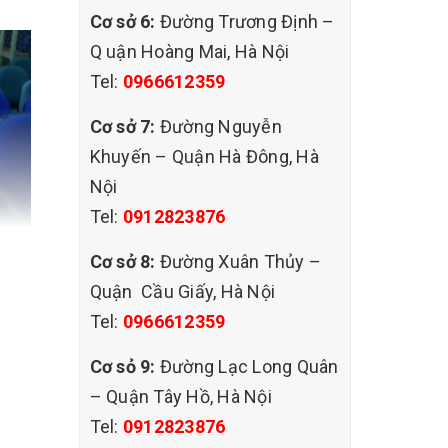
Cơ sở 6:
Đường Trương Định –
Q uận Hoàng Mai, Hà Nội
Tel:
0966612359
Cơ sở 7:
Đường Nguyễn
Khuyến – Quận Hà Đông, Hà
Nội
Tel:
0912823876
Cơ sở 8:
Đường Xuân Thủy –
Quận Cầu Giấy, Hà Nội
Tel:
0966612359
Cơ sỏ 9:
Đường Lạc Long Quân
– Quận Tây Hồ, Hà Nội
Tel:
0912823876