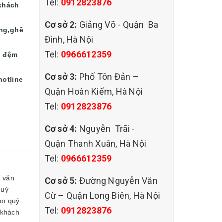
Tel:
0912823876
,khách
Cơ sở 2:
Giảng Võ - Quận Ba
òng,ghế
Đình, Hà Nội
Tel:
0966612359
i đệm
Cơ sở 3:
Phố Tôn Đản –
hotline
Quận Hoàn Kiếm, Hà Nội
Tel:
0912823876
Cơ sở 4:
Nguyễn Trãi -
Quận Thanh Xuân, Hà Nội
Tel:
0966612359
 văn
Cơ sở 5:
Đường Nguyễn Văn
quý
Cừ – Quận Long Biên, Hà Nội
ho quý
Tel:
0912823876
 khách