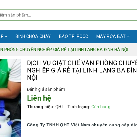
ỆP
BÌNH CHỮA CHÁY
BẢO TRÌ PCCC
MÁY RỬA BÁT
ĂN PHÒNG CHUYÊN NGHIỆP GIÁ RẺ TẠI LINH LANG BA ĐÌNH HÀ NỘI
DỊCH VỤ GIẶT GHẾ VĂN PHÒNG CHUY
NGHIỆP GIÁ RẺ TẠI LINH LANG BA ĐÌ
NỘI
Đánh giá sản phẩm
Liên hệ
Thương hiệu:
QHT
Tình trạng:
Còn hàng
Công Ty TNHH QHT Việt Nam chuyên cung cấp dị