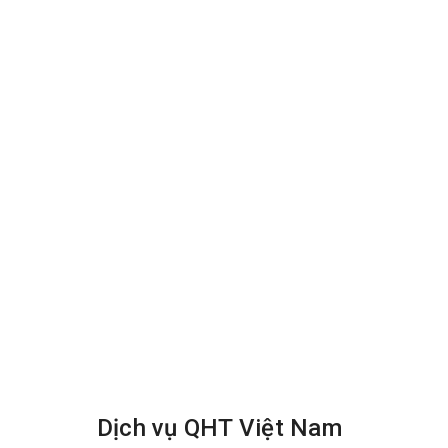
tháo vỏ ra để giặt riêng
- Làm sạch ghế da bằng hoá chất mà không dùng h
- Sau khi giặt xong phải chuyển ghế về đúng vị trí
Chúng tôi luôn mang lại sự hài lòng của khách hàng 
Công Ty TNHH QHT Việt Nam chuyên cung cấp dịch
thảm trang trí,giặt ghế sofa ,ghế văn phòng,ghế d
nghiệp,uy tín,đảm bảo,chất lượng,giá rẻ.hotline 
Dịch vụ QHT Việt Nam