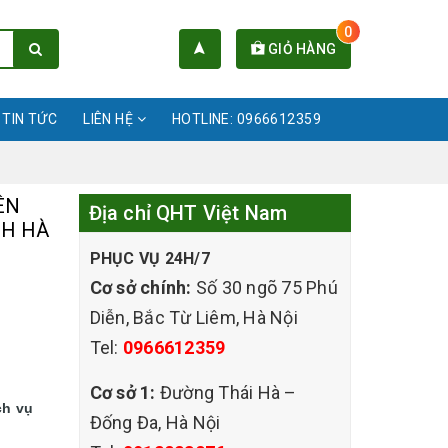
0
GIỎ HÀNG
TIN TỨC
LIÊN HỆ
HOTLINE: 0966612359
ÊN
Địa chỉ QHT Việt Nam
NH HÀ
PHỤC VỤ 24H/7
Cơ sở chính:
Số 30 ngõ 75 Phú
Diễn, Bắc Từ Liêm, Hà Nội
Tel:
0966612359
Cơ sở 1:
Đường Thái Hà –
ch vụ
Đống Đa, Hà Nội