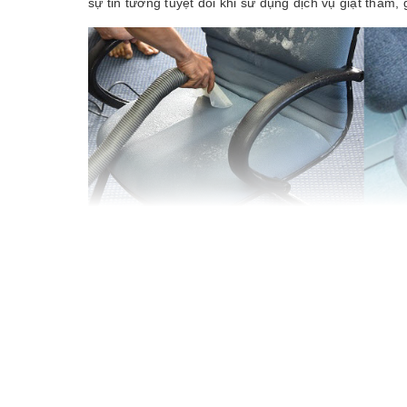
sự tin tưởng tuyệt đối khi sử dụng dịch vụ giặt thảm, 
dịch vụ giặt ghế văn phòng chuyên nghiệ
QUY TRÌNH GIẶT GHẾ VĂN PHÒNG CỦA QHT VIỆ
- Bước 1 : Chuẩn bị trang thiết bị về sinh:
- Máy hút bụi hút nước
- Máy giặt ghế vừa phun vừa hút hoặc bình ph