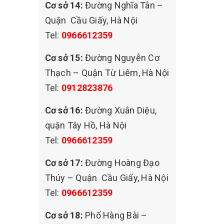
Cơ sở 14:
Đường Nghĩa Tân –
Quận Cầu Giấy, Hà Nội
i thông
Tel:
0966612359
Cơ sở 15:
Đường Nguyễn Cơ
Thạch – Quận Từ Liêm, Hà Nội
Tel:
0912823876
 vào
Cơ sở 16:
Đường Xuân Diệu,
quận Tây Hồ, Hà Nội
t ngấm
Tel:
0966612359
Cơ sở 17:
Đường Hoàng Đạo
Thúy – Quận Cầu Giấy, Hà Nội
Tel:
0966612359
Cơ sở 18:
Phố Hàng Bài –