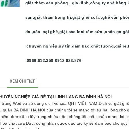
giặt thảm văn phòng , gia đình,công ty,nhà hàng
sạn,giặt thảm trang trí,giặt ghế sofa ,ghế văn ph
da ,các loại ghế,giặt các loại rèm cửa ,chăn ga gố
,chuyên nghiệp,uy tín,đảm bảo,chất lượng,giá rẻ.
:0966.612.359-0912.823.876.
XEM CHI TIẾT
HIỆP GIÁ RẺ TẠI LINH LANG BA ĐÌNH HÀ NỘI
 trang Wed và sử dụng dịch vụ của QHT VIỆT NAM.Dịch vụ giặt ghế
m tại quận BA ĐÌNH HÀ NỘI của chúng tôi sẽ mang tới sự hài lòng cho 
nghiệm được tích lũy trong nhiều năm chúng tôi chắc chắn mang lại c
, hóa chất của Đức, công nhân được đào tạo kỹ sẽ đảm bảo cho quý