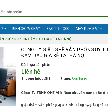
ỆP
BÌNH CHỮA CHÁY
BẢO TRÌ PCCC
MÁY RỬA BÁT
ĂN PHÒNG UY TÍN ĐẢM BẢO GIÁ RẺ TẠI HÀ NỘI
CÔNG TY GIẶT GHẾ VĂN PHÒNG UY TÍ
ĐẢM BẢO GIÁ RẺ TẠI HÀ NỘI
Đánh giá sản phẩm
Liên hệ
Thương hiệu:
QHT
Tình trạng:
Còn hàng
Công Ty TNHH QHT Việt Nam chuyên cung cấp dị
giặt thảm văn phòng ,gia đình ,công ty,giặt ghế s