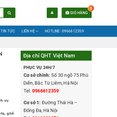
0
GIỎ HÀNG
TIN TỨC
LIÊN HỆ
HOTLINE: 0966612359
N
Địa chỉ QHT Việt Nam
PHỤC VỤ 24H/7
Cơ sở chính:
Số 30 ngõ 75 Phú
Diễn, Bắc Từ Liêm, Hà Nội
Tel:
0966612359
ch vụ
Cơ sở 1:
Đường Thái Hà –
Đống Đa, Hà Nội
ofa, ghế