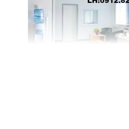
Giặt ghế văn phòng tại Hà Nội là dịch vụ được rất 
phòng mang lại cảm giác thoải mái, giúp mọi người đ
còn tạo cảm giác đây là nơi làm việc chuyên nghiệp.
tình trạng bị bám nhiều các vết ố bẩn, làm mất đi v
lớn đến chất lượng làm việc của mọi người. Vì vậy việ