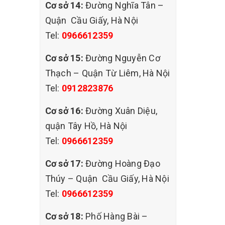
Cơ sở 14:
Đường Nghĩa Tân –
Quận Cầu Giấy, Hà Nội
Tel:
0966612359
Cơ sở 15:
Đường Nguyễn Cơ
tra chất
Thạch – Quận Từ Liêm, Hà Nội
Tel:
0912823876
ế.
Cơ sở 16:
Đường Xuân Diệu,
quận Tây Hồ, Hà Nội
i ghế
Tel:
0966612359
àn trước
Cơ sở 17:
Đường Hoàng Đạo
Thúy – Quận Cầu Giấy, Hà Nội
iệc vệ
Tel:
0966612359
ho khách
Cơ sở 18:
Phố Hàng Bài –