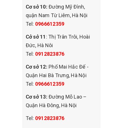
Cơ sở 10:
Đường Mỹ Đình,
g đánh
quận Nam Từ Liêm, Hà Nội
inh, với
Tel:
0966612359
 cầu vệ
ử dụng
Cở sở 11
: Thị Trân Trôi, Hoài
iá cả vô
Đức, Hà Nôi
Tel:
0912823876
Cơ sở 12:
Phố Mai Hắc Đế -
Quận Hai Bà Trưng, Hà Nội
ăn phòng
Tel:
0966612359
Nếu để
hiễm môi
Cơ sở 13:
Đường Mỗ Lao –
 chịu
Quận Hà Đông, Hà Nội
ệc của
rẻ và
Tel:
0912823876
cho khách