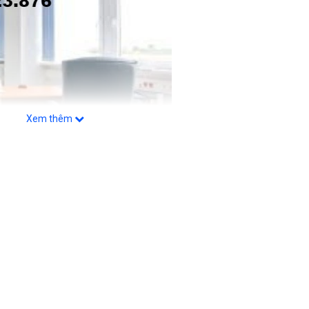
Xem thêm
nhiều các văn phòng, công ty sử dụng ghế văn phòng quan tâm. Ghế 
ạt hiệu quả cao trong công việc, không chỉ thế việc sử dụng ghế vă
 Nhưng sử dụng ghế văn phòng sau một thời gian dài không thể trán
ẻ đẹp của ghế… việc ghế văn phòng bị bám nhiều bụi bẩn gây ảnh hư
c tìm kiếm một dịch vụ giặt ghế văn phòng giá rẻ tại Hà Nội định kỳ 