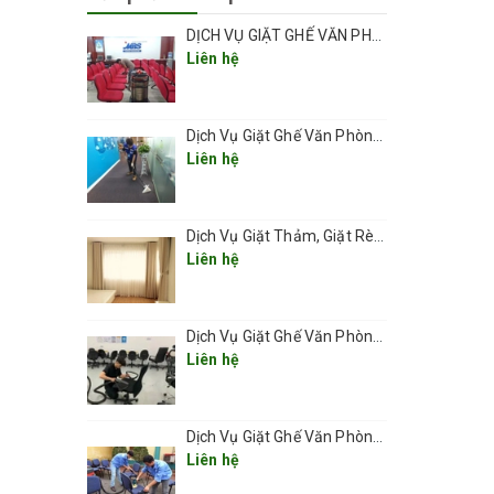
DỊCH VỤ GIẶT GHẾ VĂN PHÒNG TẠI HÀ NỘI CHUYÊN NGHIỆP UY TÍN GIÁ RẺ
Liên hệ
Dịch Vụ Giặt Ghế Văn Phòng Ở Phường Thanh Xuân 2026
Liên hệ
Dịch Vụ Giặt Thảm, Giặt Rèm, Giặt Ghế Ở Các Phường Hà Nội
p sử
Liên hệ
 bỏ hoàn
Dịch Vụ Giặt Ghế Văn Phòng Ở Phường Láng
Liên hệ
n cho
Dịch Vụ Giặt Ghế Văn Phòng Ở Phường Văn Miếu – Quốc Tử Giám
Liên hệ
g thường