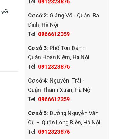
Tel:
0912823876
 gối
Cơ sở 2:
Giảng Võ - Quận Ba
Đình, Hà Nội
Tel:
0966612359
Cơ sở 3:
Phố Tôn Đản –
Quận Hoàn Kiếm, Hà Nội
Tel:
0912823876
Cơ sở 4:
Nguyễn Trãi -
Quận Thanh Xuân, Hà Nội
Tel:
0966612359
Cơ sở 5:
Đường Nguyễn Văn
Cừ – Quận Long Biên, Hà Nội
Tel:
0912823876