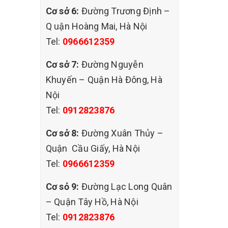
Cơ sở 6:
Đường Trương Định –
Q uận Hoàng Mai, Hà Nội
Tel:
0966612359
Cơ sở 7:
Đường Nguyễn
Khuyến – Quận Hà Đông, Hà
Nội
Tel:
0912823876
Cơ sở 8:
Đường Xuân Thủy –
Quận Cầu Giấy, Hà Nội
Tel:
0966612359
văn
n phòng
Cơ sỏ 9:
Đường Lạc Long Quân
h khỏi
– Quận Tây Hồ, Hà Nội
ởng rất
Tel:
0912823876
là điều