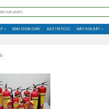
ỆP
BÌNH CHỮA CHÁY
BẢO TRÌ PCCC
MÁY RỬA BÁT