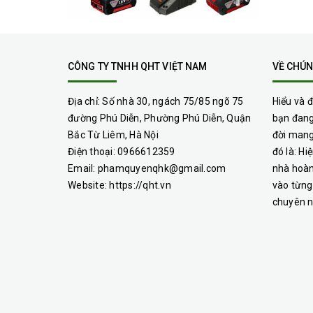
CÔNG TY TNHH QHT VIỆT NAM
VỀ CHÚN
Địa chỉ:
Số nhà 30, ngách 75/85 ngõ 75
Hiểu và 
đường Phú Diễn, Phường Phú Diễn, Quận
bạn đang
Bắc Từ Liêm, Hà Nội
đời mang
Điện thoại:
0966612359
đó là: H
Email:
phamquyenqhk@gmail.com
nhà hoàn
Website:
https://qht.vn
vào từng
chuyên n