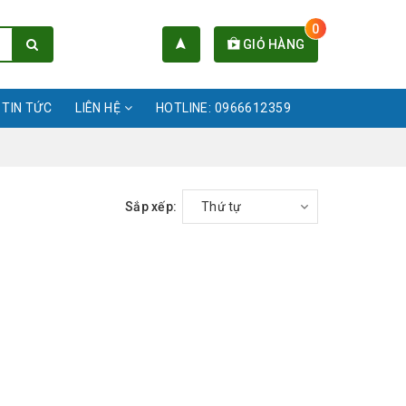
0
GIỎ HÀNG
TIN TỨC
LIÊN HỆ
HOTLINE: 0966612359
Sắp xếp:
Thứ tự