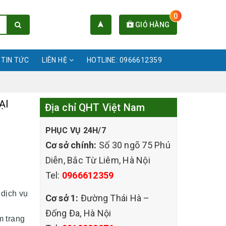
0
GIỎ HÀNG
TIN TỨC
LIÊN HỆ
HOTLINE: 0966612359
ẠI
Địa chỉ QHT Việt Nam
PHỤC VỤ 24H/7
Cơ sở chính:
Số 30 ngõ 75 Phú
Diễn, Bắc Từ Liêm, Hà Nội
Tel:
0966612359
dịch vụ
Cơ sở 1:
Đường Thái Hà –
Đống Đa, Hà Nội
m trang