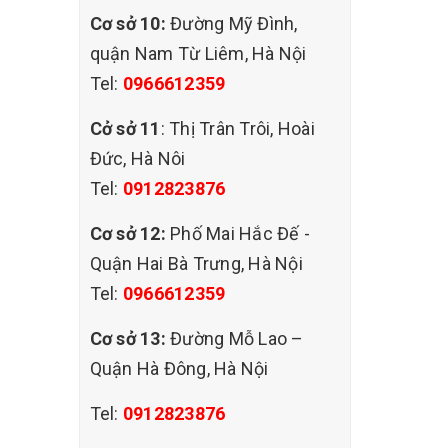
Cơ sở 10:
Đường Mỹ Đình,
quận Nam Từ Liêm, Hà Nội
Tel:
0966612359
Cở sở 11
: Thị Trân Trôi, Hoài
Đức, Hà Nôi
Tel:
0912823876
Cơ sở 12:
Phố Mai Hắc Đế -
Quận Hai Bà Trưng, Hà Nội
Tel:
0966612359
 ghế
Cơ sở 13:
Đường Mỗ Lao –
c nhà
Quận Hà Đông, Hà Nội
c thỏa
đang
Tel:
0912823876
ợp lý