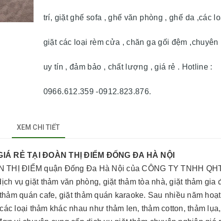
trí, giặt ghế sofa , ghế văn phòng , ghế da ,các l
giặt các loại rèm cửa , chăn ga gối đệm ,chuyên
uy tín , đảm bảo , chất lượng , giá rẻ . Hotline :
0966.612.359 -0912.823.876.
XEM CHI TIẾT
TẠI ĐOÀN THỊ ĐIỂM ĐỐNG ĐA HÀ NỘI
 ĐOÀN THỊ ĐIỂM quận Đống Đa Hà Nội của CÔNG TY TNHH QH
ch vụ giặt thảm văn phòng, giặt thảm tòa nhà, giặt thảm gia 
iặt thảm quán cafe, giặt thảm quán karaoke. Sau nhiều năm hoạ
ác loại thảm khác nhau như thảm len, thảm cotton, thảm lụa