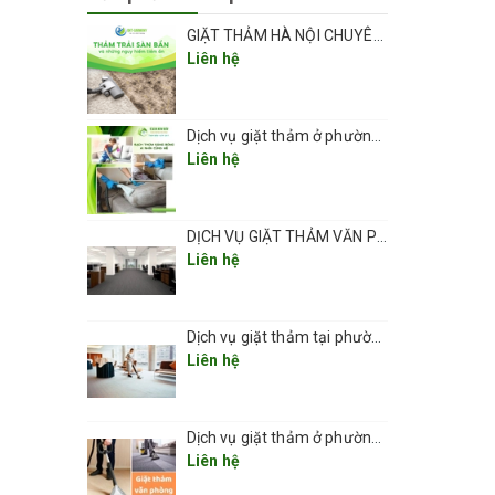
 phù
GIẶT THẢM HÀ NỘI CHUYÊN NGHIỆP UY TÍN GIÁ RẺ
Liên hệ
máy đánh
Dịch vụ giặt thảm ở phường Vĩnh Hưng sạch đẹp và an toàn 2026
Liên hệ
h được
DỊCH VỤ GIẶT THẢM VĂN PHÒNG CHUYÊN NGHIỆP UY TÍN GIÁ RẺ(GIÁ TỪ 5K/ 1M2) TẠI HÀ NỘI
Liên hệ
Dịch vụ giặt thảm tại phường Thanh Xuân 2026
Liên hệ
Dịch vụ giặt thảm ở phường Kim Liên
Liên hệ