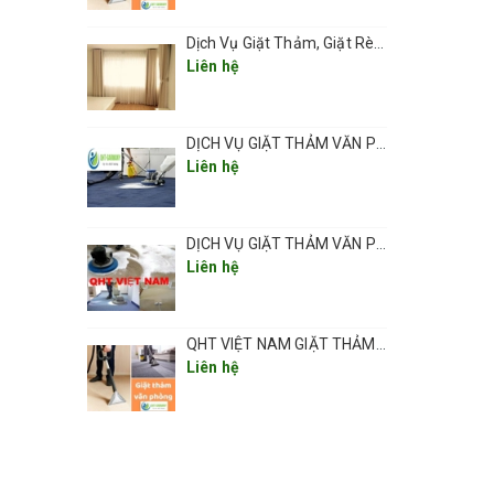
Dịch Vụ Giặt Thảm, Giặt Rèm, Giặt Ghế Ở Các Phường Hà Nội
Liên hệ
DỊCH VỤ GIẶT THẢM VĂN PHÒNG ,THẢM TRẢI SÀN TẠI HÀ NỘI CHUYÊN NGHIỆP UY TÍN GIÁ RẺ
Liên hệ
DỊCH VỤ GIẶT THẢM VĂN PHÒNG TẠI HÀ NỘI CHUYÊN NGHIỆP CHẤT LƯỢNG
Liên hệ
QHT VIỆT NAM GIẶT THẢM VĂN PHÒNG CHUYÊN NGHIỆP TẠI HÀ NỘI
Liên hệ