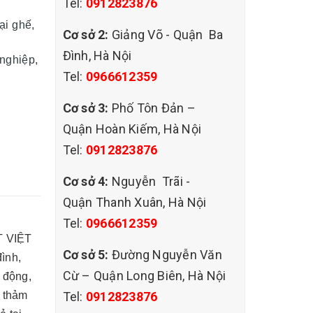
Tel:
0912823876
oại ghế,
Cơ sở 2:
Giảng Võ - Quận Ba
Đình, Hà Nội
 nghiệp,
Tel:
0966612359
Cơ sở 3:
Phố Tôn Đản –
Quận Hoàn Kiếm, Hà Nội
Tel:
0912823876
Cơ sở 4:
Nguyễn Trãi -
Quận Thanh Xuân, Hà Nội
Tel:
0966612359
T VIỆT
Cơ sở 5:
Đường Nguyễn Văn
đình,
Cừ – Quận Long Biên, Hà Nội
t động,
Tel:
0912823876
, thảm