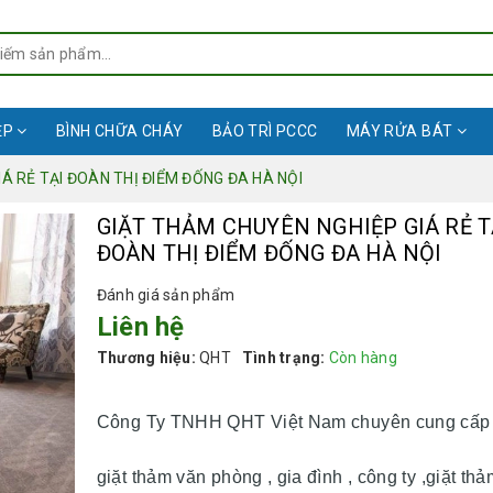
ỆP
BÌNH CHỮA CHÁY
BẢO TRÌ PCCC
MÁY RỬA BÁT
Á RẺ TẠI ĐOÀN THỊ ĐIỂM ĐỐNG ĐA HÀ NỘI
GIẶT THẢM CHUYÊN NGHIỆP GIÁ RẺ T
ĐOÀN THỊ ĐIỂM ĐỐNG ĐA HÀ NỘI
Đánh giá sản phẩm
Liên hệ
Thương hiệu:
QHT
Tình trạng:
Còn hàng
Công Ty TNHH QHT Việt Nam chuyên cung cấp 
giặt thảm văn phòng , gia đình , công ty ,giặt thả