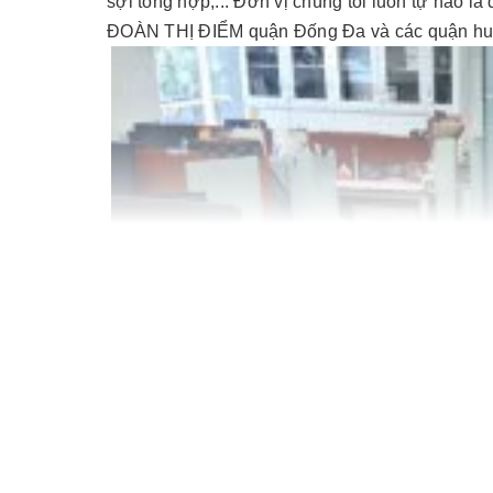
sợi tổng hợp,... Đơn vị chúng tôi luôn tự hào là
ĐOÀN THỊ ĐIỂM quận Đống Đa và các quận huyệ