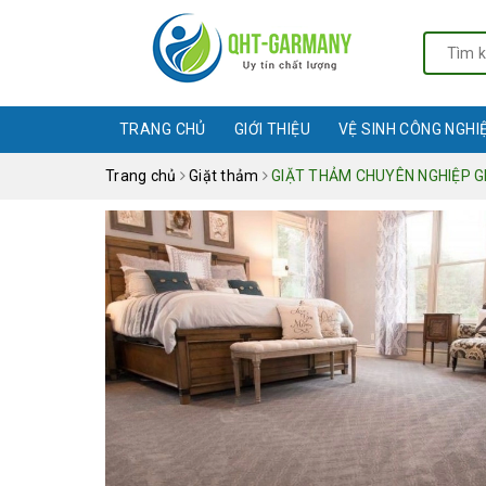
TRANG CHỦ
GIỚI THIỆU
VỆ SINH CÔNG NGHI
Trang chủ
Giặt thảm
GIẶT THẢM CHUYÊN NGHIỆP GI