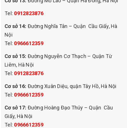
Cơ sở 13:
Đường Mỗ Lao – Quận Hà Đông, Hà Nội
Việc giặt ghế sofa định kỳ là rất cần thiết và phải được làm
Tel:
0912823876
sạch bằng máy móc chuyên dụng. Công ty QHT VIỆT
NAM của chúng tôi là đơn vị giặt ghế sofa hàng đầu, xin
Cơ sở 14:
Đường Nghĩa Tân – Quận Cầu Giấy, Hà
cung cấp cho các bạn dịch vụ giặt ghế sofa uy tín, chất
Nội
lượng với giá cạnh tranh. Nếu có nhu cầu hãy liên hệ với
Tel:
0966612359
chúng tôi qua SDT : 0912 823 876 - 0966 612 359.
Cơ sở 15:
Đường Nguyễn Cơ Thạch – Quận Từ
Liêm, Hà Nội
Tel:
0912823876
Cơ sở 16:
Đường Xuân Diệu, quận Tây Hồ, Hà Nội
Tel:
0966612359
Cơ sở 17:
Đường Hoàng Đạo Thúy – Quận Cầu
Giấy, Hà Nội
Tel:
0966612359