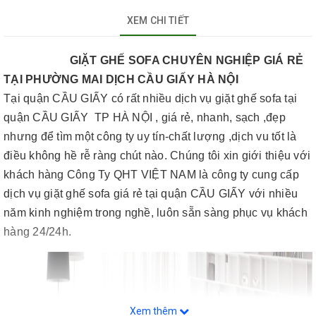
XEM CHI TIẾT
GIẶT GHẾ SOFA CHUYÊN NGHIỆP GIÁ RẺ
TẠI PHƯỜNG MAI DỊCH CẦU GIẤY HÀ NỘI
Tại quận CẦU GIẤY có rất nhiều dịch vụ giặt ghế sofa tại
quận CẦU GIẤY TP HÀ NỘI , giá rẻ, nhanh, sạch ,đẹp
nhưng để tìm một công ty uy tín-chất lượng ,dịch vu tốt là
điều không hề rễ ràng chút nào. Chúng tôi xin giới thiệu với
khách hàng Công Ty QHT VIỆT NAM là công ty cung cấp
dịch vụ giặt ghế sofa giá rẻ tại quận CẦU GIẤY với nhiều
năm kinh nghiệm trong nghề, luôn sẵn sàng phục vụ khách
hàng 24/24h.
Xem thêm