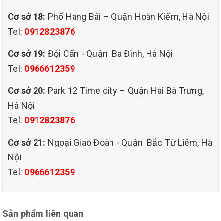
Cơ sở 18:
Phố Hàng Bài – Quận Hoàn Kiếm, Hà Nội
Tel:
0912823876
Cơ sở 19:
Đội Cấn - Quận Ba Đình, Hà Nội
Tel:
0966612359
Cơ sở 20:
Park 12 Time city – Quận Hai Bà Trưng,
Hà Nội
Tel:
0912823876
Cơ sở 21:
Ngoại Giao Đoàn - Quận Bắc Từ Liêm, Hà
Nội
QUY TRÌNH DỊCH VỤ GIẶT GHẾ SOFA GIA RẺ TẠI
Tel:
0966612359
QUẬN CẦU GIẤY TP HÀ NỘI
Bước 1: Xem tình trạng ghế sofa của khách hàng.
Bước 2: Dùng máy hút bụi 2400w hút ngoài bề mặt ghế
sofa.
Sản phẩm liên quan