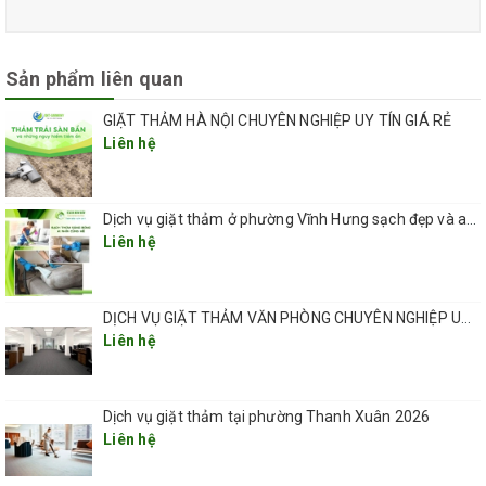
sử dụng máy hút thảm chuyên dụng loại bỏ vết bẩn khỏi bề
mặt thảm.
Sản phẩm liên quan
– Bước 6: Tiến hành làm khô bằng quạt thổi chuyên dụng,
tránh mùi hôi do ẩm ướt kéo dài gây ra.
GIẶT THẢM HÀ NỘI CHUYÊN NGHIỆP UY TÍN GIÁ RẺ
– Bước 7: Thao tác lại bước 4, 5, 6 với các vết bẩn cứng
Liên hệ
đầu.
– Bước 8: Cuối cùng, di chuyển thảm đã được làm sạch và
Dịch vụ giặt thảm ở phường Vĩnh Hưng sạch đẹp và an toàn 2026
khô hoàn toàn, di chuyển thảm về nơi đặt ban đầu.
Liên hệ
DỊCH VỤ GIẶT THẢM VĂN PHÒNG CHUYÊN NGHIỆP UY TÍN GIÁ RẺ(GIÁ TỪ 5K/ 1M2) TẠI HÀ NỘI
Liên hệ
Dịch vụ giặt thảm tại phường Thanh Xuân 2026
Liên hệ