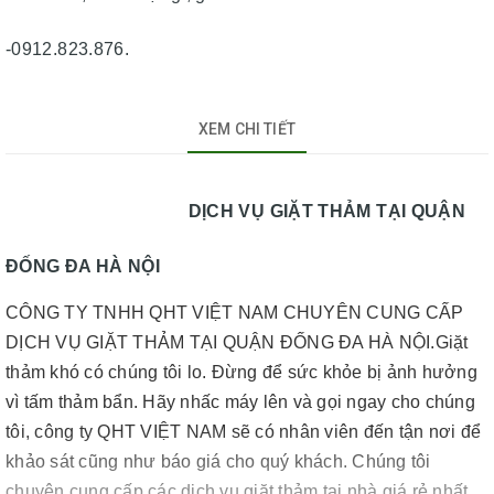
-0912.823.876.
XEM CHI TIẾT
DỊCH VỤ GIẶT THẢM TẠI QUẬN
ĐỐNG ĐA HÀ NỘI
CÔNG TY TNHH QHT VIỆT NAM CHUYÊN CUNG CẤP
DỊCH VỤ GIẶT THẢM TẠI QUẬN ĐỐNG ĐA HÀ NỘI.
Giặt
thảm khó có chúng tôi lo. Đừng để sức khỏe bị ảnh hưởng
vì tấm thảm bẩn. Hãy nhấc máy lên và gọi ngay cho chúng
tôi, công ty QHT VIỆT NAM sẽ có nhân viên đến tận nơi để
khảo sát cũng như báo giá cho quý khách. Chúng tôi
chuyên cung cấp các dịch vụ giặt thảm tại nhà giá rẻ nhất