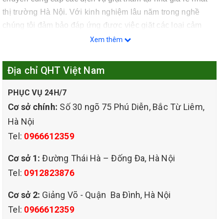
thị trường Hà Nội. Với kinh nghiệm lâu năm trong nghề
chúng tôi đảm bảo đáp ứng được việc giặt các loại cảm
cao cấp nhất trên thị trường hiện nay.
Xem thêm
Địa chỉ QHT Việt Nam
PHỤC VỤ 24H/7
Cơ sở chính:
Số 30 ngõ 75 Phú Diễn, Bắc Từ Liêm,
Hà Nội
Tel:
0966612359
Cơ sở 1:
Đường Thái Hà – Đống Đa, Hà Nội
Tel:
0912823876
Cơ sở 2:
Giảng Võ - Quận Ba Đình, Hà Nội
Tel:
0966612359