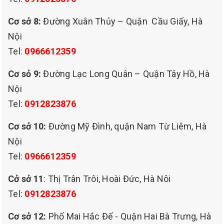
Cơ sở 8:
Đường Xuân Thủy – Quận Cầu Giấy, Hà
Nội
Tel:
0966612359
Cơ sỏ 9:
Đường Lạc Long Quân – Quận Tây Hồ, Hà
Nội
Tel:
0912823876
Cơ sở 10:
Đường Mỹ Đình, quận Nam Từ Liêm, Hà
Nội
Tel:
0966612359
Cở sở 11
: Thị Trân Trôi, Hoài Đức, Hà Nôi
dịch vụ giặt thảm tại
Tel:
0912823876
quận đống đa hà nội .
Cơ sở 12:
Phố Mai Hắc Đế - Quận Hai Bà Trưng, Hà
LỢI ÍCH KHI CHỌN DỊCH VỤ CỦA QHT VIỆT NAM