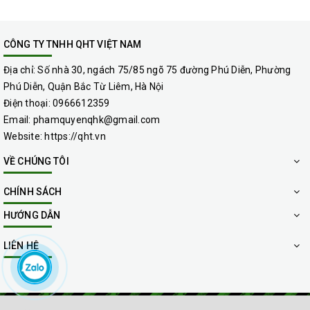
vnđ/tấm
7 Giặt thảm trang trí, thảm miếng 2 tấm 280.000
CÔNG TY TNHH QHT VIỆT NAM
vnđ/tấm
8 Giặt thảm trang trí, thảm miếng >3 tấm 250.000
Địa chỉ:
Số nhà 30, ngách 75/85 ngõ 75 đường Phú Diễn, Phường
Phú Diễn, Quận Bắc Từ Liêm, Hà Nội
vnđ/tấm
Điện thoại:
0966612359
* Lưu ý:
Email:
phamquyenqhk@gmail.com
Website:
https://qht.vn
– Giá trên chưa bao gồm 10% thuế VAT
VỀ CHÚNG TÔI
– Giá dịch vụ giặt thảm sẽ phụ thuộc vào chất liệu của
thảm, đồng thời phụ thuộc vào nơi khách hàng yêu cầu như
CHÍNH SÁCH
giặt thảm văn phòng, giặt thảm trải sàn tại nhà…
HƯỚNG DẪN
LIÊN HỆ