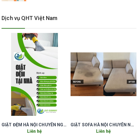
quận đống đa hà nội..
BẢNG GIÁ DỊCH VỤ QUÝ KHÁCH THAM KHẢO
Dịch vụ QHT Việt Nam
Dịch vụ giặt thảm văn phòng, thảm trải sàn, vệ sinh thảm
trang trí tại nhà Hà Nội uy tín giá rẻ với quy trình giặt thảm
công nghiệp tốt nhất (bali, coton, len, lụa, thảm sợi thực vật
tổng hợp): 7.000-12.000đ / m2
1 Giặt thảm trải sàn, thảm văn phòng diện tích lớn hơn
500m2 giá 5.000 vnđ/m2
2 Giặt thảm trải sàn, thảm văn phòng diện tích từ 100 -
500 giá 7.000 vnđ/m2
3 Giặt thảm trải sàn, thảm văn phòng diện tích từ 50 - 100
giá trọn gói 700.000 vnđ
4 Giặt thảm văn phòng, giặt thảm trải sàn diện tích
dưới 50m2 giá trọn gói 500.000 vnđ
GIẶT ĐỆM HÀ NỘI CHUYÊN NGHIỆP UY TÍN GIÁ RẺ
GIẶT SOFA HÀ NỘI CHUYÊN NGHIỆP UY TÍN GIÁ RẺ
5 Giặt thảm cầu thang giá từ 15.000 đến 30.000vnđ/m2
Liên hệ
Liên hệ
6 Giặt thảm trang trí, thảm miếng 1 tấm 300.000