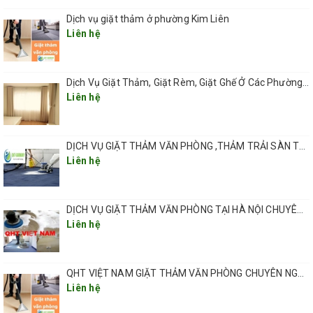
Dịch vụ giặt thảm ở phường Kim Liên
Liên hệ
Dịch Vụ Giặt Thảm, Giặt Rèm, Giặt Ghế Ở Các Phường Hà Nội
Liên hệ
DỊCH VỤ GIẶT THẢM VĂN PHÒNG ,THẢM TRẢI SÀN TẠI HÀ NỘI CHUYÊN NGHIỆP UY TÍN GIÁ RẺ
Liên hệ
DỊCH VỤ GIẶT THẢM VĂN PHÒNG TẠI HÀ NỘI CHUYÊN NGHIỆP CHẤT LƯỢNG
Liên hệ
QHT VIỆT NAM GIẶT THẢM VĂN PHÒNG CHUYÊN NGHIỆP TẠI HÀ NỘI
Liên hệ
dịch vụ giặt thảm tại