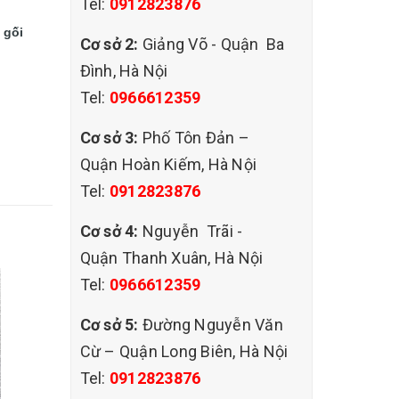
Tel:
0912823876
 gối
Cơ sở 2:
Giảng Võ - Quận Ba
Đình, Hà Nội
Tel:
0966612359
Cơ sở 3:
Phố Tôn Đản –
Quận Hoàn Kiếm, Hà Nội
Tel:
0912823876
Cơ sở 4:
Nguyễn Trãi -
Quận Thanh Xuân, Hà Nội
Tel:
0966612359
Cơ sở 5:
Đường Nguyễn Văn
Cừ – Quận Long Biên, Hà Nội
Tel:
0912823876