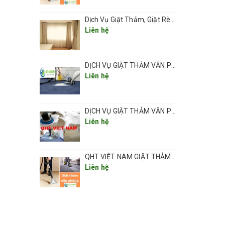
Dịch Vụ Giặt Thảm, Giặt Rèm, Giặt Ghế Ở Các Phường Hà Nội
Liên hệ
DỊCH VỤ GIẶT THẢM VĂN PHÒNG ,THẢM TRẢI SÀN TẠI HÀ NỘI CHUYÊN NGHIỆP UY TÍN GIÁ RẺ
Liên hệ
DỊCH VỤ GIẶT THẢM VĂN PHÒNG TẠI HÀ NỘI CHUYÊN NGHIỆP CHẤT LƯỢNG
Liên hệ
QHT VIỆT NAM GIẶT THẢM VĂN PHÒNG CHUYÊN NGHIỆP TẠI HÀ NỘI
Liên hệ