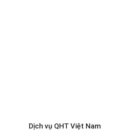
-->
https://qht.vn/dich-vu-giat-dem-gia-re-ta
-->
https://qht.vn/co-so-giat-rem-cua-dam-bao
Dịch vụ QHT Việt Nam