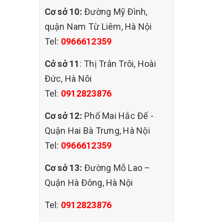
Cơ sở 10:
Đường Mỹ Đình,
g làm
quận Nam Từ Liêm, Hà Nội
tôi còn
Tel:
0966612359
giặt
t lượng
Cở sở 11
: Thị Trân Trôi, Hoài
Đức, Hà Nôi
Tel:
0912823876
 Tại
Cơ sở 12:
Phố Mai Hắc Đế -
. Đồng
Quận Hai Bà Trưng, Hà Nội
quý
Tel:
0966612359
Cơ sở 13:
Đường Mỗ Lao –
Quận Hà Đông, Hà Nội
Tel:
0912823876