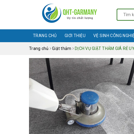
TRANG CHỦ
GIỚI THIỆU
VỆ SINH CÔNG NGHI
Trang chủ
Giặt thảm
DỊCH VỤ GIẶT THẢM GIÁ RẺ UY