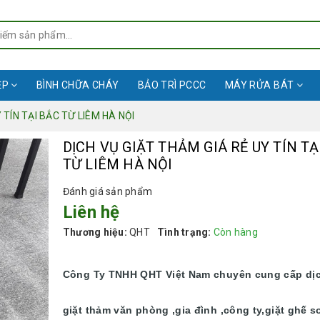
ỆP
BÌNH CHỮA CHÁY
BẢO TRÌ PCCC
MÁY RỬA BÁT
 TÍN TẠI BẮC TỪ LIÊM HÀ NỘI
DỊCH VỤ GIẶT THẢM GIÁ RẺ UY TÍN TẠ
TỪ LIÊM HÀ NỘI
Đánh giá sản phẩm
Liên hệ
Thương hiệu:
QHT
Tình trạng:
Còn hàng
Công Ty TNHH QHT Việt Nam chuyên cung cấp dị
giặt thảm văn phòng ,gia đình ,công ty,giặt ghế s