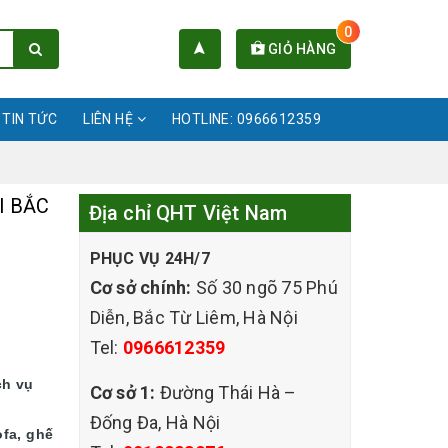
0
GIỎ HÀNG
TIN TỨC
LIÊN HỆ
HOTLINE: 0966612359
I BẮC
Địa chỉ QHT Việt Nam
PHỤC VỤ 24H/7
Cơ sở chính:
Số 30 ngõ 75 Phú
Diễn, Bắc Từ Liêm, Hà Nội
Tel:
0966612359
ch vụ
Cơ sở 1:
Đường Thái Hà –
Đống Đa, Hà Nội
ofa, ghế