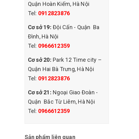
Quận Hoàn Kiếm, Hà Nội
Tel:
0912823876
Cơ sở 19:
Đội Cấn - Quận Ba
Đình, Hà Nội
uyên
Tel:
0966612359
Cơ sở 20:
Park 12 Time city –
Quận Hai Bà Trưng, Hà Nội
mùi hôi
Tel:
0912823876
Cơ sở 21:
Ngoại Giao Đoàn -
Quận Bắc Từ Liêm, Hà Nội
Tel:
0966612359
ể dùng
ặt thảm
 độ cao,
Sản phẩm liên quan