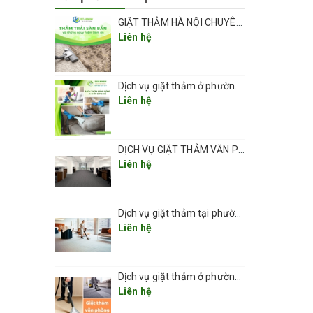
GIẶT THẢM HÀ NỘI CHUYÊN NGHIỆP UY TÍN GIÁ RẺ
Liên hệ
hóc thảm
o đó tiết
Dịch vụ giặt thảm ở phường Vĩnh Hưng sạch đẹp và an toàn 2026
Liên hệ
DỊCH VỤ GIẶT THẢM VĂN PHÒNG CHUYÊN NGHIỆP UY TÍN GIÁ RẺ(GIÁ TỪ 5K/ 1M2) TẠI HÀ NỘI
Liên hệ
 trình,
Dịch vụ giặt thảm tại phường Thanh Xuân 2026
 Việc
Liên hệ
Dịch vụ giặt thảm ở phường Kim Liên
Liên hệ