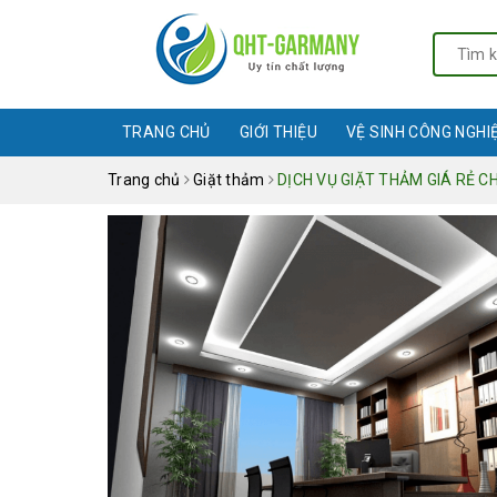
TRANG CHỦ
GIỚI THIỆU
VỆ SINH CÔNG NGHI
Trang chủ
Giặt thảm
DỊCH VỤ GIẶT THẢM GIÁ RẺ C