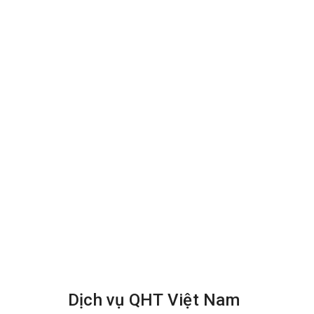
chặt. Sử dụng dung môi và bản chải tay để làm 
Vệ sinh bằng máy móc:
Trước khi phun hóa chất, tiến hành thử hóa chấ
giặt.
Dùng máy chà sàn có gắn bàn chải mềm để giặt
Với những chỗ máy không xử lý được, dùng bàn 
Làm khô
:
Sử dụng máy giặt chuyên dụng để hút khô thảm
Tiếp tục dùng máy thổi khô để làm khô thảm 1 cá
Kê lại nội thất sau khi thảm khô.
Dịch vụ QHT Việt Nam