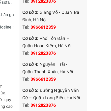
Tel:
0912823876
 sofa ,
Cơ sở 2:
Giảng Võ - Quận Ba
 chăn ga
Đình, Hà Nội
Tel:
0966612359
otline :
Cơ sở 3:
Phố Tôn Đản –
Quận Hoàn Kiếm, Hà Nội
Tel:
0912823876
Cơ sở 4:
Nguyễn Trãi -
Quận Thanh Xuân, Hà Nội
Tel:
0966612359
ỤY
Cơ sở 5:
Đường Nguyễn Văn
rửa
Cừ – Quận Long Biên, Hà Nội
ới quy
Tel:
0912823876
ợng cao