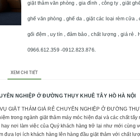
giặt thảm văn phòng , gia đình , công ty , giặt ghế
ghế văn phòng , ghế da , giặt các loại rèm cửa ,
gối đệm , uy tín , đảm bảo , chất lượng , giá rẻ . H
0966.612.359 -0912.823.876.
XEM CHI TIẾT
 NGHIỆP Ở ĐƯỜNG THỤY KHUÊ TÂY HỒ HÀ NỘI
CH VỤ GIẶT THẢM GIÁ RẺ CHUYÊN NGHIỆP Ở ĐƯỜNG TH
m trong ngành giặt thảm máy móc hiện đại và các chất tẩy 
 hay nơi làm việc của Quý khách hàng trở lại như mới cùng v
 đưa lợi ích khách hàng lên hàng đầu giặt thảm với chất lư