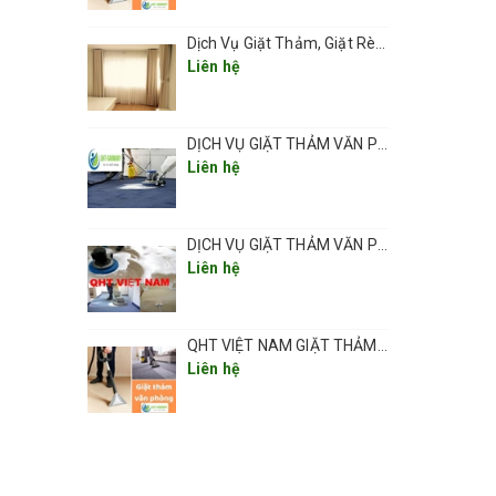
Dịch Vụ Giặt Thảm, Giặt Rèm, Giặt Ghế Ở Các Phường Hà Nội
Liên hệ
ến hành
DỊCH VỤ GIẶT THẢM VĂN PHÒNG ,THẢM TRẢI SÀN TẠI HÀ NỘI CHUYÊN NGHIỆP UY TÍN GIÁ RẺ
Liên hệ
DỊCH VỤ GIẶT THẢM VĂN PHÒNG TẠI HÀ NỘI CHUYÊN NGHIỆP CHẤT LƯỢNG
Liên hệ
QHT VIỆT NAM GIẶT THẢM VĂN PHÒNG CHUYÊN NGHIỆP TẠI HÀ NỘI
Liên hệ