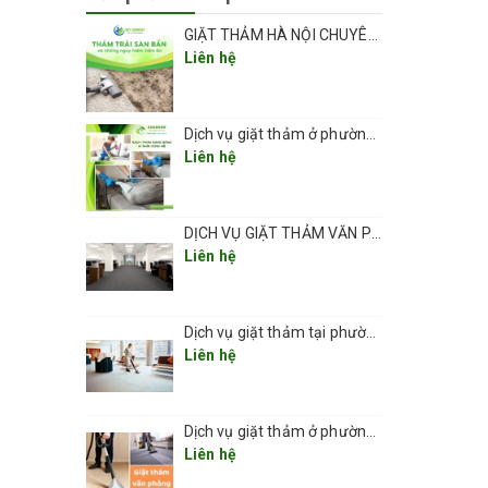
GIẶT THẢM HÀ NỘI CHUYÊN NGHIỆP UY TÍN GIÁ RẺ
Liên hệ
Dịch vụ giặt thảm ở phường Vĩnh Hưng sạch đẹp và an toàn 2026
Liên hệ
DỊCH VỤ GIẶT THẢM VĂN PHÒNG CHUYÊN NGHIỆP UY TÍN GIÁ RẺ(GIÁ TỪ 5K/ 1M2) TẠI HÀ NỘI
Liên hệ
Dịch vụ giặt thảm tại phường Thanh Xuân 2026
Liên hệ
t bằng
Dịch vụ giặt thảm ở phường Kim Liên
Liên hệ
 dính