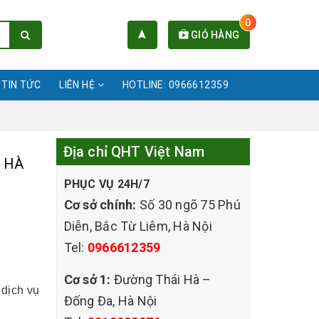
0
GIỎ HÀNG
TIN TỨC
LIÊN HỆ
HOTLINE: 0966612359
Địa chỉ QHT Việt Nam
 HÀ
PHỤC VỤ 24H/7
Cơ sở chính:
Số 30 ngõ 75 Phú
Diễn, Bắc Từ Liêm, Hà Nội
Tel:
0966612359
Cơ sở 1:
Đường Thái Hà –
dịch vụ
Đống Đa, Hà Nội