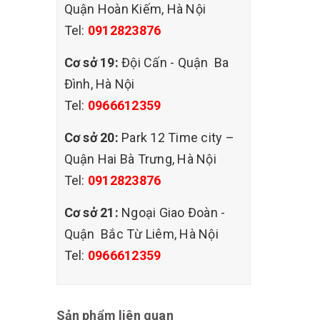
Quận Hoàn Kiếm, Hà Nội
c dụng
Tel:
0912823876
g thả
Cơ sở 19:
Đội Cấn - Quận Ba
Đình, Hà Nội
 , đất ,
Tel:
0966612359
khi công
 thảm
Cơ sở 20:
Park 12 Time city –
Quận Hai Bà Trưng, Hà Nội
Tel:
0912823876
Cơ sở 21:
Ngoại Giao Đoàn -
Quận Bắc Từ Liêm, Hà Nội
Tel:
0966612359
Sản phẩm liên quan