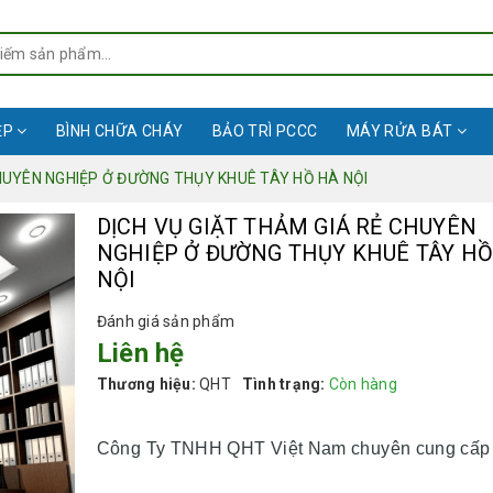
ỆP
BÌNH CHỮA CHÁY
BẢO TRÌ PCCC
MÁY RỬA BÁT
HUYÊN NGHIỆP Ở ĐƯỜNG THỤY KHUÊ TÂY HỒ HÀ NỘI
DỊCH VỤ GIẶT THẢM GIÁ RẺ CHUYÊN
NGHIỆP Ở ĐƯỜNG THỤY KHUÊ TÂY HỒ
NỘI
Đánh giá sản phẩm
Liên hệ
Thương hiệu:
QHT
Tình trạng:
Còn hàng
Công Ty TNHH QHT Việt Nam chuyên cung cấp 