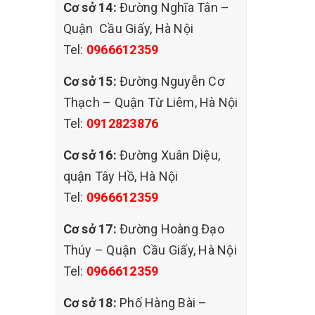
Cơ sở 14:
Đường Nghĩa Tân –
một số
Quận Cầu Giấy, Hà Nội
Tel:
0966612359
Cơ sở 15:
Đường Nguyễn Cơ
Thạch – Quận Từ Liêm, Hà Nội
 mềm
Tel:
0912823876
. Tuy
ồng thời
Cơ sở 16:
Đường Xuân Diệu,
quận Tây Hồ, Hà Nội
Tel:
0966612359
m.
i ngâm
Cơ sở 17:
Đường Hoàng Đạo
Thúy – Quận Cầu Giấy, Hà Nội
Tel:
0966612359
 lưu ý
có được
Cơ sở 18:
Phố Hàng Bài –