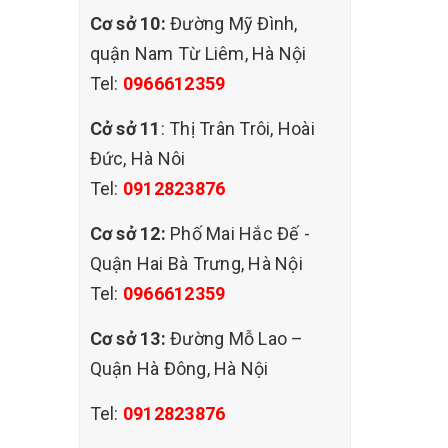
Cơ sở 10:
Đường Mỹ Đình,
quận Nam Từ Liêm, Hà Nội
Tel:
0966612359
Cở sở 11
: Thị Trân Trôi, Hoài
ỉ giúp
Đức, Hà Nôi
c cảm
Tel:
0912823876
 dễ bị
Cơ sở 12:
Phố Mai Hắc Đế -
những
ặt thảm
Quận Hai Bà Trưng, Hà Nội
Tel:
0966612359
a khách
Cơ sở 13:
Đường Mỗ Lao –
i.
Quận Hà Đông, Hà Nội
heo
Tel:
0912823876